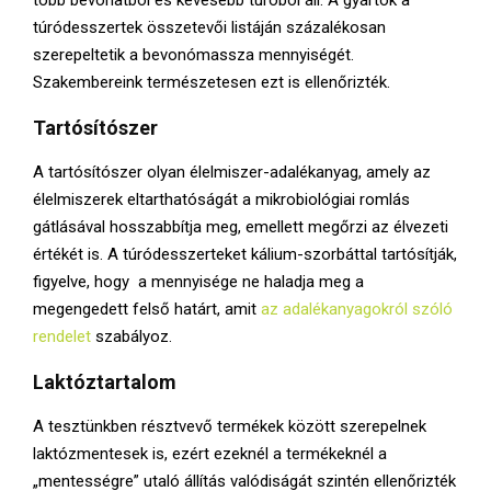
túródesszertek összetevői listáján százalékosan
szerepeltetik a bevonómassza mennyiségét.
Szakembereink természetesen ezt is ellenőrizték.
Tartósítószer
A tartósítószer olyan élelmiszer-adalékanyag, amely az
élelmiszerek eltarthatóságát a mikrobiológiai romlás
gátlásával hosszabbítja meg, emellett megőrzi az élvezeti
értékét is. A túródesszerteket kálium-szorbáttal tartósítják,
figyelve, hogy a mennyisége ne haladja meg a
megengedett felső határt, amit
az adalékanyagokról szóló
rendelet
szabályoz.
Laktóztartalom
A tesztünkben résztvevő termékek között szerepelnek
laktózmentesek is, ezért ezeknél a termékeknél a
„mentességre” utaló állítás valódiságát szintén ellenőrizték