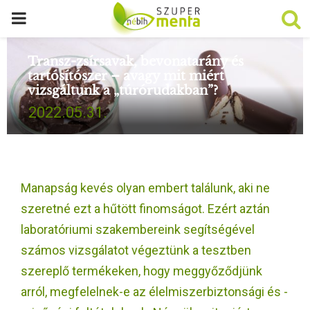
P
R
Transz-zsírsavak, bevonatarány és
tartósítószer – avagy mit miért
vizsgáltunk a „túrórudakban”?
I
2022.05.31.
M
A
Manapság kevés olyan embert találunk, aki ne
R
szeretné ezt a hűtött finomságot. Ezért aztán
laboratóriumi szakembereink segítségével
Y
számos vizsgálatot végeztünk a tesztben
szereplő termékeken, hogy meggyőződjünk
M
arról, megfelelnek-e az élelmiszerbiztonsági és -