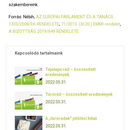
szakembereink.
Forrás: Nébih,
AZ EURÓPAI PARLAMENT ÉS A TANÁCS
1333/2008/EK RENDELETE
,
71/2013. (XI.20.) EMMI rendelet
,
A BIZOTTSÁG 2019/649 RENDELETE
Kapcsolódó tartalmaink
Tejalapú rúd – összesített
eredmények
2022.05.31.
Túrórúd – összesített eredmények
2022.05.31.
A „túrórudak” jelölési hibái
2022.05.31.