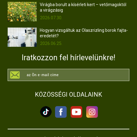
Virágba borult a kísérleti kert – vetőmagoktól
a virágzásig
2026.07.30.
Hogyan vizsgáltuk az Olaszrizling borok fajta-
eredetét?
2026.06.25.
Iratkozzon fel hírlevelünkre!
KÖZÖSSÉGI OLDALAINK