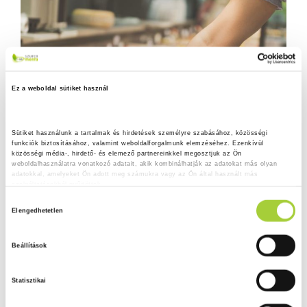
Ez a weboldal sütiket használ
Sütiket használunk a tartalmak és hirdetések személyre szabásához, közösségi 
funkciók biztosításához, valamint weboldalforgalmunk elemzéséhez. Ezenkívül 
közösségi média-, hirdető- és elemező partnereinkkel megosztjuk az Ön 
weboldalhasználatra vonatkozó adatait, akik kombinálhatják az adatokat más olyan 
adatokkal, amelyeket Ön adott meg számukra vagy az Ön által használt más 
szolgáltatásokból gyűjtöttek.
H
Adatkezelési tájékoztató
Elengedhetetlen
o
z
Beállítások
z
á
Statisztikai
j
á