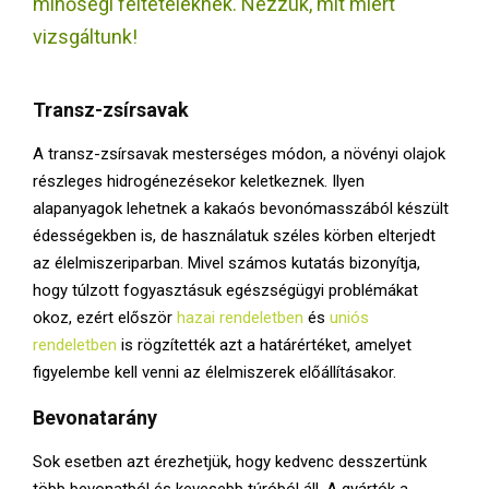
minőségi feltételeknek. Nézzük, mit miért
E
vizsgáltunk!
N
Transz-zsírsavak
U
A transz-zsírsavak mesterséges módon, a növényi olajok
részleges hidrogénezésekor keletkeznek. Ilyen
alapanyagok lehetnek a kakaós bevonómasszából készült
édességekben is, de használatuk széles körben elterjedt
az élelmiszeriparban. Mivel számos kutatás bizonyítja,
hogy túlzott fogyasztásuk egészségügyi problémákat
okoz, ezért először
hazai rendeletben
és
uniós
rendeletben
is rögzítették azt a határértéket, amelyet
figyelembe kell venni az élelmiszerek előállításakor.
Bevonatarány
Sok esetben azt érezhetjük, hogy kedvenc desszertünk
több bevonatból és kevesebb túróból áll. A gyártók a