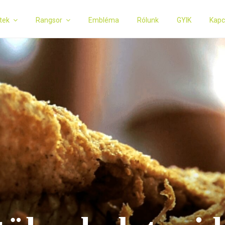
tek
Rangsor
Embléma
Rólunk
GYIK
Kapc