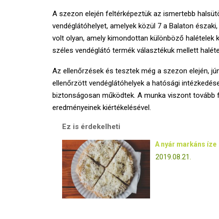
A szezon elején feltérképeztük az ismertebb halsütöd
vendéglátóhelyet, amelyek közül 7 a Balaton északi, m
volt olyan, amely kimondottan különböző halételek k
széles vendéglátó termék választékuk mellett halétele
Az ellenőrzések és tesztek még a szezon elején, júni
ellenőrzött vendéglátóhelyek a hatósági intézkedé
biztonságosan működtek. A munka viszont tovább fo
eredményeinek kiértékelésével.
Ez is érdekelheti
A nyár markáns íze
2019.08.21.