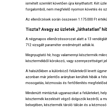
ismételt szemlét követően újra kinyithatott. Két üzl
forgalomból, nem megfelelő nyomon követés és sz
Az ellenőrzések során összesen 1.175.000 Ft értékű 
Tiszta? Avagy az üzletek „láthatatlan” hi
A négynapos ellenőrzéssorozat alatt a 13 vendéglá
712 vizsgált paraméter eredményét adták ki.
Megnyugtató hír, hogy valamennyi késztermék mikrobi
késztermékből kórokozó, vagy szennyezettséget jel
A halsütőkben a különböző felületekről levett úgynev
azonban már jelentős arányban kerültek hibák a felsz
mosogatás, kézmosás és fertőtlenítés megfelelőség
Mindenütt mintáztuk ugyanazokat a felületeket, hely
késztermék kezelését végző dolgozók kezéről, a 
belsejében, késztermék tároló tálcán és a kézmosó