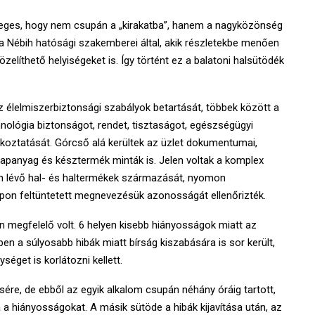
nleges, hogy nem csupán a „kirakatba”, hanem a nagyközönség
k a Nébih hatósági szakemberei által, akik részletekbe menően
zelíthető helyiségeket is. Így történt ez a balatoni halsütödék
z élelmiszerbiztonsági szabályok betartását, többek között a
echnológia biztonságot, rendet, tisztaságot, egészségügyi
ékoztatását. Górcső alá kerültek az üzlet dokumentumai,
alapanyag és késztermék minták is. Jelen voltak a komplex
áron lévő hal- és haltermékek származását, nyomon
lapon feltüntetett megnevezésük azonosságát ellenőrizték.
n megfelelő volt. 6 helyen kisebb hiányosságok miatt az
en a súlyosabb hibák miatt bírság kiszabására is sor került,
séget is korlátozni kellett.
ére, de ebből az egyik alkalom csupán néhány óráig tartott,
a hiányosságokat. A másik sütöde a hibák kijavítása után, az