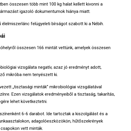
etben összesen több mint 100 kg halat kellett kivonni a
ármazást igazoló dokumentumok hiánya miatt.
élelmiszerlánc felügyeleti bírságot szabott ki a Nébih.
bái
tóhelyről összesen 166 mintát vettünk, amelyek összesen
ológiai vizsgálata negatív, azaz jó eredményt adott,
ző mikróba nem tenyészett ki.
ezett „tisztasági minták” mikrobiológiai vizsgálatával
ínre. Ezen vizsgálatok eredményeiből a tisztaság, takarítás,
ére lehet következtetni.
színenként 6-6 darabot. Ide tartoztak a kiszolgálást és a
munkaasztalokon, adagolóeszközökön, hűtőszekrények
 csapokon vett minták.