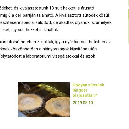
éket, és kiválasztottunk 13 sült hekket is árusító
íg 6 a déli partján található. A kiválasztott sütödék közül
észítésére specializálódott, de akadtak olyanok is, amelyek
ket, így sült hekket is kínáltak.
us utolsó hetében zajlottak, így a nyár kiemelt heteiben az
seknek köszönhetően a hiányosságok kijavítása után
lytatódott a laboratóriumi vizsgálatokkal és azok
Hogyan süssünk
lángost
olajozottan?
2019.08.10.