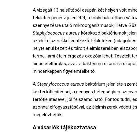
A vizsgált 13 halsütőből csupán két helyen volt mind
felületen penész jelenlétét, a többi halsütőben vál
szennyezésre utaló mikroorganizmusok, illetve 5 üz
Staphylococcus aureus
kórokozó baktériumok jelenl
az élelmiszerekkel érintkező felületeken (adagolóes
helytelenül kezelt és tárolt élelmiszerekben elsza
termel, ami ételmérgezés okozója lehet. Tesztelt ter
nincs ételtárolás, azaz a baktérium számára szapor
mindenképpen figyelemfelkeltő.
A
Staphylococcus aureus
baktérium jelenléte szemé
kézfertőtlenítéssel, a gennyes betegségben szenved
fertőtlenítésével, jól felszámolható. Fontos tudni, 
azonnal elfogyasztásával, az élelmiszerek védett 
megelőzhetők.
A vásárlók tájékoztatása