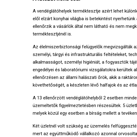
A vendéglátóhelyek terméktesztje azért lehet külö
elől elzárt konyhai világba is betekintést nyerhetün
ellenőrzik a vásárlók által nem látható és nem megkö
terméktesztjénél is.
Az élelmiszerbiztonsági felügyelők megvizsgálták a
személyi, tárgyi és infrastrukturális feltételeket, t
alkalmasságot, személyi higiéniát, a fogyasztók táj
engedélyei és laboratóriumi vizsgálatokra kerültek 
ellenőrzésen az állami halászati őrök, akik a rakt
követhetőségét, a készleten lévő halfajok és az ét
A 13 ellenőrzött vendéglátóhelyből 2 esetben minde
üzemeltetők figyelmeztetésben részesültek. 5 üzletb
melyek közül egy esetben a bírság mellett a tevékeny
Két üzletnél volt szükség az üzemelés felfüggesztés
mert az együttműködő vállalkozó azonnal orvosolta 