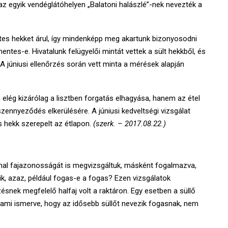
z egyik vendéglátóhelyen „Balatoni halászlé”-nek nevezték a
ntes hekket árul, így mindenképp meg akartunk bizonyosodni
mentes-e. Hivatalunk felügyelői mintát vettek a sült hekkből, és
 júniusi ellenőrzés során vett minta a mérések alapján
ég kizárólag a lisztben forgatás elhagyása, hanem az étel
szennyeződés elkerülésére. A júniusi kedveltségi vizsgálat
 hekk szerepelt az étlapon.
(szerk. – 2017.08.22.)
s hal fajazonosságát is megvizsgáltuk, másként fogalmazva,
zik, azaz, például fogas-e a fogas? Ezen vizsgálatok
ésnek megfelelő halfaj volt a raktáron. Egy esetben a süllő
 ami ismerve, hogy az idősebb süllőt nevezik fogasnak, nem