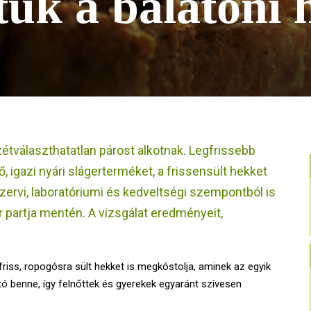
ük a balatoni 
zétválaszthatatlan párost alkotnak. Legfrissebb
 igazi nyári slágerterméket, a frissensült hekket
szervi, laboratóriumi és kedveltségi szempontból is
 partja mentén. A vizsgálat eredményeit,
friss, ropogósra sült hekket is megkóstolja, aminek az egyik
tó benne, így felnőttek és gyerekek egyaránt szívesen