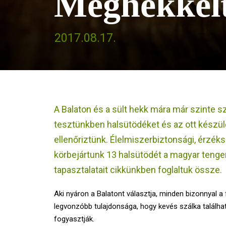
Meghekkelt
2017.08.17.
A Balaton és a sült hekk mára már szinte s
tesztünkben halsütödéket és az ott készülő,
ellenőriztünk. Élelmiszerbiztonsági, érzék
körbejártunk 13 halsütödét a magyar tenger
tapasztalatait cikkünkben foglaltuk össze.
Aki nyáron a Balatont választja, minden bizonnyal a 
legvonzóbb tulajdonsága, hogy kevés szálka találha
fogyasztják.