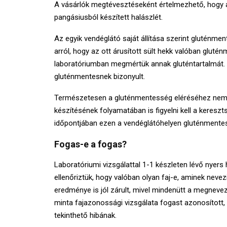
A vásárlók megtévesztéseként értelmezhető, hogy a
pangásiusból készített halászlét.
Az egyik vendéglátó saját állítása szerint gluténme
arról, hogy az ott árusított sült hekk valóban glutén
laboratóriumban megmértük annak gluténtartalmát. A
gluténmentesnek bizonyult.
Természetesen a gluténmentesség eléréséhez nem el
készítésének folyamatában is figyelni kell a kereszt
időpontjában ezen a vendéglátóhelyen gluténmentes
Fogas-e a fogas?
Laboratóriumi vizsgálattal 1-1 készleten lévő nyer
ellenőriztük, hogy valóban olyan faj-e, aminek neve
eredménye is jól zárult, mivel mindenütt a megnevez
minta fajazonossági vizsgálata fogast azonosított,
tekinthető hibának.