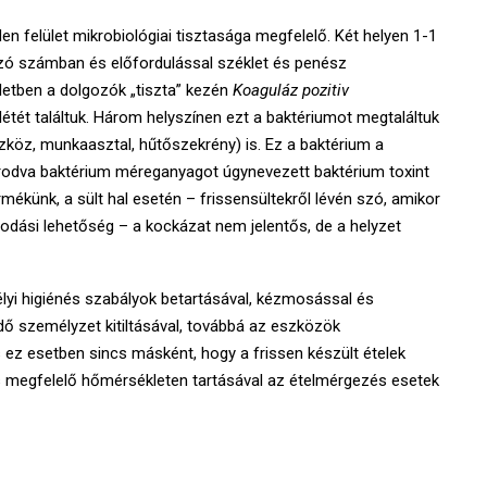
en felület mikrobiológiai tisztasága megfelelő. Két helyen 1-1
tozó számban és előfordulással széklet és penész
letben a dolgozók „tiszta” kezén
Koaguláz pozitiv
étét találtuk. Három helyszínen ezt a baktériumot megtaláltuk
zköz, munkaasztal, hűtőszekrény) is. Ez a baktérium a
porodva baktérium méreganyagot úgynevezett baktérium toxint
mékünk, a sült hal esetén – frissensültekről lévén szó, amikor
odási lehetőség – a kockázat nem jelentős, de a helyzet
lyi higiénés szabályok betartásával, kézmosással és
ő személyzet kitiltásával, továbbá az eszközök
és ez esetben sincs másként, hogy a frissen készült ételek
és megfelelő hőmérsékleten tartásával az ételmérgezés esetek