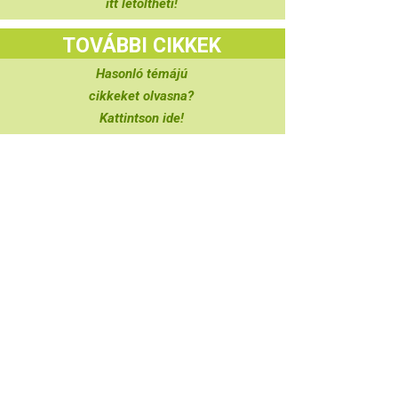
itt letöltheti!
TOVÁBBI CIKKEK
Hasonló témájú
cikkeket olvasna?
Kattintson ide!