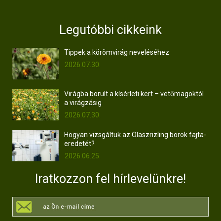
Legutóbbi cikkeink
Tippek a körömvirág neveléséhez
2026.07.30.
Virágba borult a kísérleti kert – vetőmagoktól
a virágzásig
2026.07.30.
Hogyan vizsgáltuk az Olaszrizling borok fajta-
eredetét?
2026.06.25.
Iratkozzon fel hírlevelünkre!