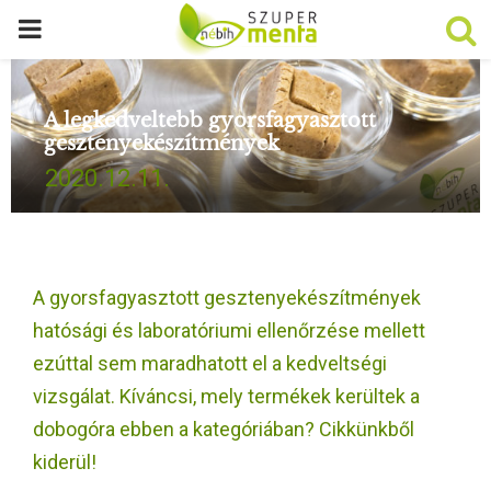
P
R
A legkedveltebb gyorsfagyasztott
gesztenyekészítmények
I
2020.12.11.
M
A
A gyorsfagyasztott gesztenyekészítmények
R
hatósági és laboratóriumi ellenőrzése mellett
ezúttal sem maradhatott el a kedveltségi
Y
vizsgálat. Kíváncsi, mely termékek kerültek a
dobogóra ebben a kategóriában? Cikkünkből
M
kiderül!