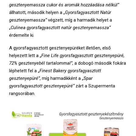
gesztenyemassza cukor és aromák hozzáadása nélkül”
állhatott, második helyen a „
Gyorsfagyasztott Natúr
gesztenyemassza”
végzett, míg a harmadik helyet a
„
Culinea gyorsfagyasztott natúr gesztenyemassza”
érdemelte ki.
A gyorsfagyasztott gesztenyepüréket illetően, első
helyezett lett a „
Fine Life gyorsfagyasztott gesztenyepüré,
72% gesztenyebél tartalommal”
, a dobogó második fokára
léphetett fel a „
Finest Bakery gyorsfagyasztott
gesztenyepüré”
, míg harmadikként a „
Spar
gyorsfagyasztott gesztenyepüré”
zárt a Szupermenta
rangsorában.