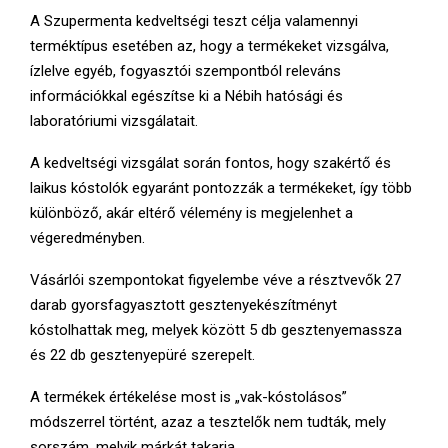
E
A Szupermenta kedveltségi teszt célja valamennyi
terméktípus esetében az, hogy a termékeket vizsgálva,
N
ízlelve egyéb, fogyasztói szempontból releváns
információkkal egészítse ki a Nébih hatósági és
U
laboratóriumi vizsgálatait.
A kedveltségi vizsgálat során fontos, hogy szakértő és
laikus kóstolók egyaránt pontozzák a termékeket, így több
különböző, akár eltérő vélemény is megjelenhet a
végeredményben.
Vásárlói szempontokat figyelembe véve a résztvevők 27
darab gyorsfagyasztott gesztenyekészítményt
kóstolhattak meg, melyek között 5 db gesztenyemassza
és 22 db gesztenyepüré szerepelt.
A termékek értékelése most is „vak-kóstolásos”
módszerrel történt, azaz a tesztelők nem tudták, mely
sorszám, melyik márkát takarja.