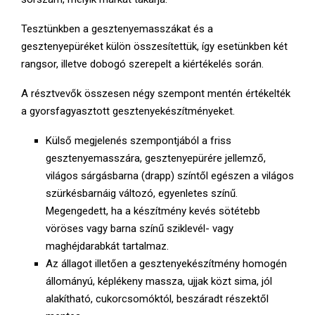
Tesztünkben a gesztenyemasszákat és a
gesztenyepüréket külön összesítettük, így esetünkben két
rangsor, illetve dobogó szerepelt a kiértékelés során.
A résztvevők összesen négy szempont mentén értékelték
a gyorsfagyasztott gesztenyekészítményeket.
Külső megjelenés szempontjából a friss
gesztenyemasszára, gesztenyepürére jellemző,
világos sárgásbarna (drapp) színtől egészen a világos
szürkésbarnáig változó, egyenletes színű.
Megengedett, ha a készítmény kevés sötétebb
vöröses vagy barna színű sziklevél- vagy
maghéjdarabkát tartalmaz.
Az állagot illetően a gesztenyekészítmény homogén
állományú, képlékeny massza, ujjak közt sima, jól
alakítható, cukorcsomóktól, beszáradt részektől