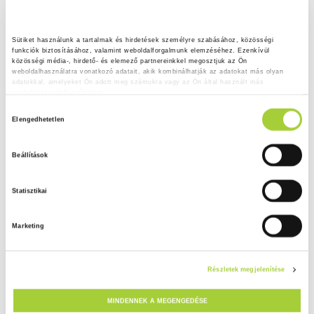
Sütiket használunk a tartalmak és hirdetések személyre szabásához, közösségi 
funkciók biztosításához, valamint weboldalforgalmunk elemzéséhez. Ezenkívül 
közösségi média-, hirdető- és elemező partnereinkkel megosztjuk az Ön 
weboldalhasználatra vonatkozó adatait, akik kombinálhatják az adatokat más olyan 
adatokkal, amelyeket Ön adott meg számukra vagy az Ön által használt más 
szolgáltatásokból gyűjtöttek.
H
Adatkezelési tájékoztató
Elengedhetetlen
o
z
Beállítások
z
á
Statisztikai
j
á
Marketing
r
u
l
Részletek megjelenítése
á
s
MINDENNEK A MEGENGEDÉSE
k