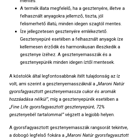
mentes.
A termék illata megfelelő, ha a gesztenyére, illetve a
felhasznált anyagokra jellemző, tiszta, jól
felismerhető illatú, minden idegen szagtól mentes.
Íze jellegzetesen gesztenyére emlékeztető.
Gesztenyepüré esetében a felhasznált anyagok íze
kellemesen érződik és harmonikusan illeszkedik a
gesztenye ízéhez. A gesztenyemasszák és a
gesztenyepürék minden idegen íztől mentesek.
A kóstolók által legfontosabbnak ítélt tulajdonság az íz
volt, ami szerint a gesztenyemasszáknál a „
Maroni Natúr
gyorsfagyasztott gesztenyemassza cukor és aromák
hozzáadása nélkül”
, míg a gesztenyepürék esetében a
„
Fine Life gyorsfagyasztott gesztenyepüré, 72%
gesztenyebél tartalommal”
végzett a legjobb helyen.
A gyorsfagyasztott gesztenyemasszák rangsorát tekintve,
a dobogó legfelső fokára a „
Maroni Natúr gyorsfagyasztott