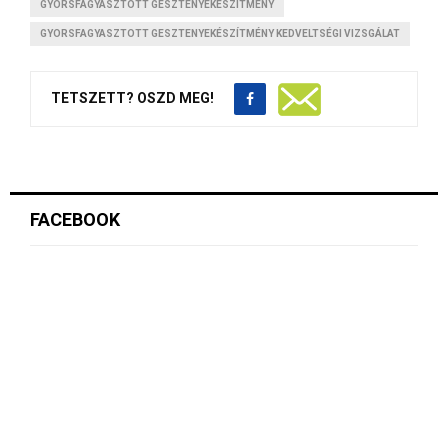
GYORSFAGYASZTOTT GESZTENYEKÉSZÍTMÉNY
GYORSFAGYASZTOTT GESZTENYEKÉSZÍTMÉNY KEDVELTSÉGI VIZSGÁLAT
TETSZETT? OSZD MEG!
FACEBOOK