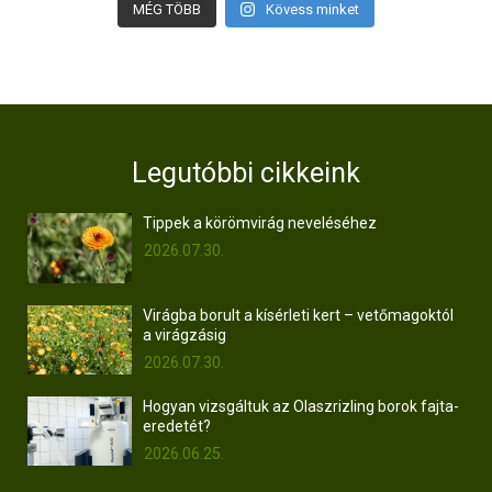
MÉG TÖBB
Kövess minket
Legutóbbi cikkeink
Tippek a körömvirág neveléséhez
2026.07.30.
Virágba borult a kísérleti kert – vetőmagoktól
a virágzásig
2026.07.30.
Hogyan vizsgáltuk az Olaszrizling borok fajta-
eredetét?
2026.06.25.