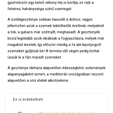
gyümölcsöt egy belső vékony héj is borítja, ez rejti a
fehéres, halványsárga színű csemegét.
A szelídgesztenye sokban hasonlít a dióhoz, vagyis
jellemzően azok a szemek tekinthetők érettnek, melyeknél
a tok, a gubacs már szétnyílt, meghasadt. A gesztenyék
közül leginkább azok ideálisak a fogyasztásra, melyek már
maguktól leestek, így először mindig a fa alá lepotyogott
szemeket gyűjtsük be! A termési idő végén pedig bottal
üssük le a fán maradt szemeket.
A gesztenye idehaza alapvetően édességként, sütemények
alapanyagaként ismert, a mediterrán országokban viszont
alapvetően a sós ételek alkotóeleme.
Ez is érdekelheti