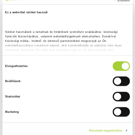
Ez a weboldal sütiket használ
Sütiket használunk a tartalmak és hirdetések személyre szabásához, közösségi 
funkciók biztosításához, valamint weboldalforgalmunk elemzéséhez. Ezenkívül 
közösségi média-, hirdető- és elemező partnereinkkel megosztjuk az Ön 
weboldalhasználatra vonatkozó adatait, akik kombinálhatják az adatokat más olyan 
adatokkal, amelyeket Ön adott meg számukra vagy az Ön által használt más 
szolgáltatásokból gyűjtöttek.
H
Adatkezelési tájékoztató
Elengedhetetlen
o
z
Beállítások
z
á
Statisztikai
j
á
Marketing
r
u
l
Részletek megjelenítése
á