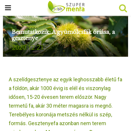
P
R
Bemutatkozik: A gyümölcsfák óriása, a
gesztenye
I
2020.12.21.
M
A
A szelídgesztenye az egyik leghosszabb életű fa
R
a földön, akár 1000 évig is elél és viszonylag
idősen, 15-20 évesen terem először. Nagy
Y
termetű fa, akár 30 méter magasra is megnő.
Terebélyes koronája metszés nélkül is szép,
M
formás. Gesztenyefa azonban nem terem