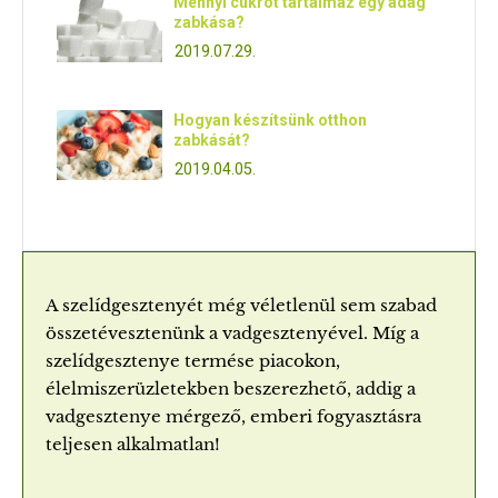
Mennyi cukrot tartalmaz egy adag
zabkása?
2019.07.29.
Hogyan készítsünk otthon
zabkását?
2019.04.05.
A szelídgesztenyét még véletlenül sem szabad
összetévesztenünk a vadgesztenyével. Míg a
szelídgesztenye termése piacokon,
élelmiszerüzletekben beszerezhető, addig a
vadgesztenye mérgező, emberi fogyasztásra
teljesen alkalmatlan!