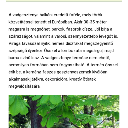
A vadgesztenye balkáni eredetű faféle, mely török
közvetítéssel terjedt el Európában. Akár 30-35 méter
magasra is megnőhet, parkok, fasorok dísze. Jól bírja a
szárazságot, valamint a városi, szennyezettebb levegőt is.
Virága tavasszal nyílik, nemes díszfákat megszégyenítő
szépségű ilyenkor. Ősszel a lombozata megsárgul, majd
barna színű lesz. A vadgesztenye termése nem ehető,
semmilyen formában nem fogyasztható. A termés ősszel
érik be, a kemény, feszes gesztenyeszemek kiválóan
alkalmasak játékra, dekorációra, kreatív ötletek
megvalósítására.