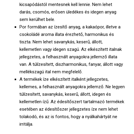
kicsapódástól mentesnek kell lennie. Nem lehet
darás, csomós, erősen üledékes és idegen anyag
sem kerülhet bele.
Por formában az ízesítő anyag, a kakaópor, illetve a
csokoládé aroma illata érezhető, harmonikus és
tiszta. Nem lehet savanykás, keserű, állott,
kellemetlen vagy idegen szagú. Az elkészített italnak
jellegzetes, a felhasznált anyagokra jellemző illata
van. A túlízesített, diszharmonikus, fanyar, állott vagy
mellékszagú ital nem megfelelő.
A termékek íze elkészített italként jellegzetes,
kellemes, a felhasznált anyagokra jellemző. Ne legyen
túlízesített, savanykás, keserű, állott, idegen és
kellemetlen ízű. Az édesítőszert tartalmazó termékek
esetében az édesítőszer jellegzetes íze nem lehet
tolakodó, és az is fontos, hogy a nyálkahártyát ne
irritálja.