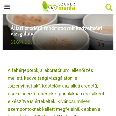
P
R
Állati eredetű fehérjeporok kedveltségi
vizsgálata
I
2024.03.01.
M
A
A fehérjeporok, a laboratóriumi ellenőrzés
R
mellett, kedveltségi vizsgálaton is
„bizonyíthattak”. Kóstolóink az állati eredetű,
Y
csokoládéízű fehérjéket por alakban és italként
elkészítve is értékelték. Kíváncsi, milyen
M
szempontoknak kellett megfelelniük ebben a