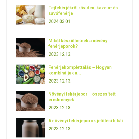
Tejfehérjékről röviden: kazein- és
savófehérje
2024.03.01.
Miből készülhetnek a növényi
fehérjeporok?
2023.12.13.
Fehérjekomplettálás – Hogyan
kombináljuk a...
2023.12.13.
Növényi fehérjepor – összesített
eredmények
2023.12.13.
A növényi fehérjeporok jelölési hibái
2023.12.13.