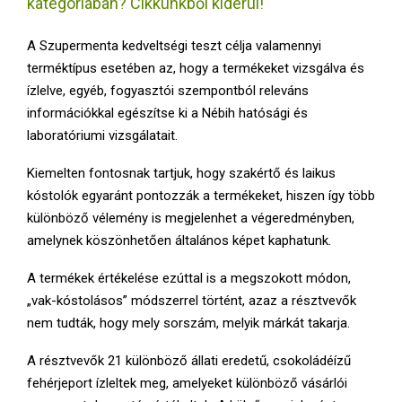
kategóriában? Cikkünkből kiderül!
E
A Szupermenta kedveltségi teszt célja valamennyi
N
terméktípus esetében az, hogy a termékeket vizsgálva és
ízlelve, egyéb, fogyasztói szempontból releváns
U
információkkal egészítse ki a Nébih hatósági és
laboratóriumi vizsgálatait.
Kiemelten fontosnak tartjuk, hogy szakértő és laikus
kóstolók egyaránt pontozzák a termékeket, hiszen így több
különböző vélemény is megjelenhet a végeredményben,
amelynek köszönhetően általános képet kaphatunk.
A termékek értékelése ezúttal is a megszokott módon,
„vak-kóstolásos” módszerrel történt, azaz a résztvevők
nem tudták, hogy mely sorszám, melyik márkát takarja.
A résztvevők 21 különböző állati eredetű, csokoládéízű
fehérjeport ízleltek meg, amelyeket különböző vásárlói