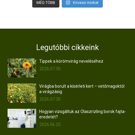
MÉG TÖBB
Kövess minket
Legutóbbi cikkeink
Tippek a körömvirág neveléséhez
2026.07.30.
Virágba borult a kísérleti kert – vetőmagoktól
a virágzásig
2026.07.30.
Hogyan vizsgáltuk az Olaszrizling borok fajta-
eredetét?
2026.06.25.