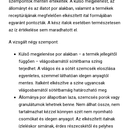
szempontok mentén értékeltek. A külső megjelenést, az
állományt és az illatot por alakban, valamint a termékek
receptúrájának megfelelően elkészített ital formájában
egyaránt pontozták. A kész italok esetében természetesen
az íz értékelése sem maradhatott el.
A vizsgált négy szempont:
Külső megjelenése por alakban – a termék jellegétől
függően – világosbarnától sötétbarna színig
terjedhet. A világos és a sötét szemcsék eloszlása
egyenletes, szemmel láthatóan idegen anyagtól
mentes. Italként elkészítve a színe ugyancsak
világosbarnától sötétbarnáig határozható meg.
Állománya por állapotban laza, szemcsés porok vagy
granulátumok lehetnek benne. Nem állhat össze, nem
tartalmazhat kézzel könnyen szét nem nyomható
csomókat és idegen anyagot. Az elkészített italnak
ízleléskor simának, érdes részecskétől és pelyhes