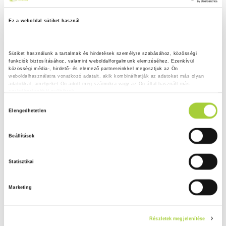
Ez a weboldal sütiket használ
Sütiket használunk a tartalmak és hirdetések személyre szabásához, közösségi 
funkciók biztosításához, valamint weboldalforgalmunk elemzéséhez. Ezenkívül 
közösségi média-, hirdető- és elemező partnereinkkel megosztjuk az Ön 
weboldalhasználatra vonatkozó adatait, akik kombinálhatják az adatokat más olyan 
adatokkal, amelyeket Ön adott meg számukra vagy az Ön által használt más 
szolgáltatásokból gyűjtöttek.
H
Adatkezelési tájékoztató
Elengedhetetlen
o
z
Beállítások
z
á
Statisztikai
j
á
Marketing
r
u
l
Részletek megjelenítése
á