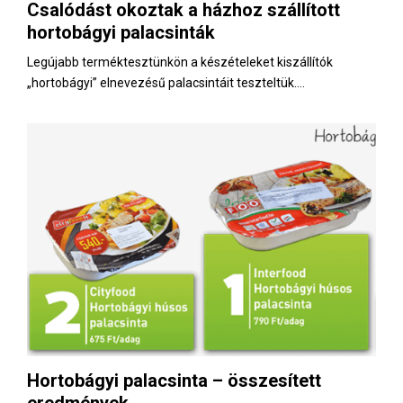
Csalódást okoztak a házhoz szállított
hortobágyi palacsinták
Legújabb terméktesztünkön a készételeket kiszállítók
„hortobágyi” elnevezésű palacsintáit teszteltük....
Hortobágyi palacsinta – összesített
eredmények