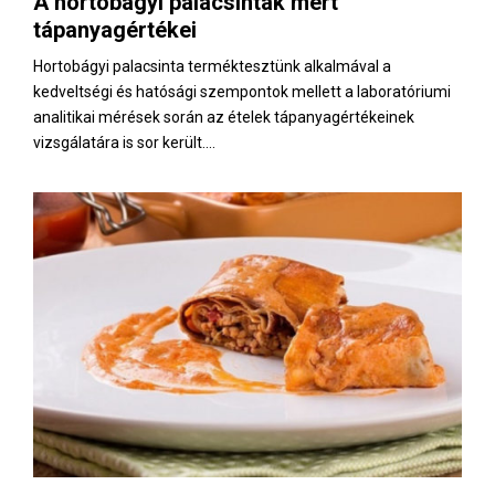
A hortobágyi palacsinták mért
E
tápanyagértékei
N
Hortobágyi palacsinta terméktesztünk alkalmával a
kedveltségi és hatósági szempontok mellett a laboratóriumi
analitikai mérések során az ételek tápanyagértékeinek
U
vizsgálatára is sor került....