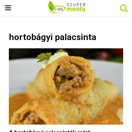
P
R
hortobágyi palacsinta
I
M
A
R
Y
M