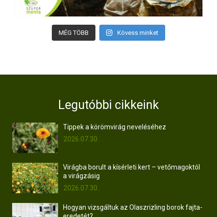
MÉG TÖBB
Kövess minket
Legutóbbi cikkeink
Tippek a körömvirág neveléséhez
2026.07.30.
Virágba borult a kísérleti kert – vetőmagoktól
a virágzásig
2026.07.30.
Hogyan vizsgáltuk az Olaszrizling borok fajta-
eredetét?