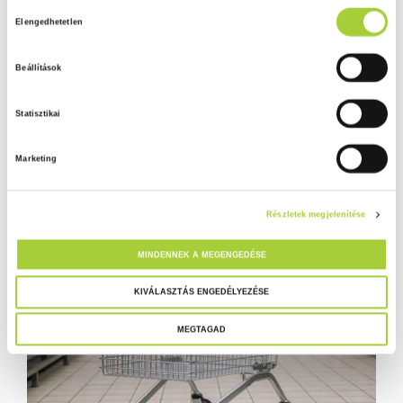
H
Adatkezelési tájékoztató
Elengedhetetlen
o
z
Beállítások
z
á
Statisztikai
j
á
Marketing
r
u
l
Részletek megjelenítése
á
s
MINDENNEK A MEGENGEDÉSE
k
i
KIVÁLASZTÁS ENGEDÉLYEZÉSE
v
MEGTAGAD
á
l
a
s