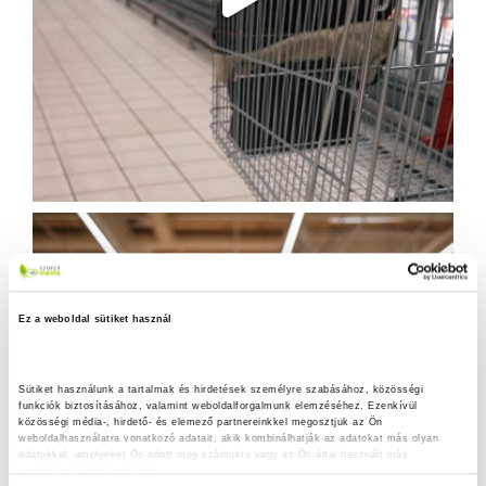
Ez a weboldal sütiket használ
Sütiket használunk a tartalmak és hirdetések személyre szabásához, közösségi 
funkciók biztosításához, valamint weboldalforgalmunk elemzéséhez. Ezenkívül 
közösségi média-, hirdető- és elemező partnereinkkel megosztjuk az Ön 
weboldalhasználatra vonatkozó adatait, akik kombinálhatják az adatokat más olyan 
adatokkal, amelyeket Ön adott meg számukra vagy az Ön által használt más 
szolgáltatásokból gyűjtöttek.