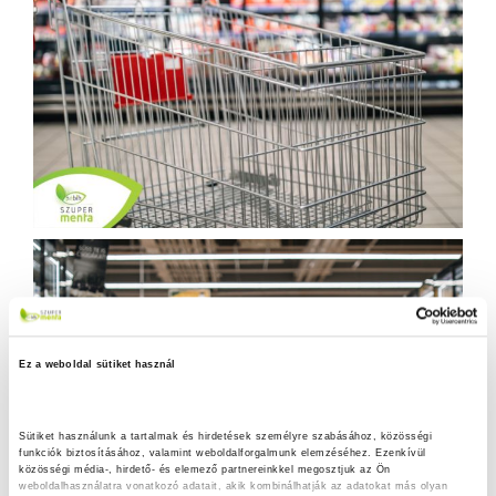
Ez a weboldal sütiket használ
Sütiket használunk a tartalmak és hirdetések személyre szabásához, közösségi 
funkciók biztosításához, valamint weboldalforgalmunk elemzéséhez. Ezenkívül 
közösségi média-, hirdető- és elemező partnereinkkel megosztjuk az Ön 
weboldalhasználatra vonatkozó adatait, akik kombinálhatják az adatokat más olyan 