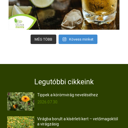
MÉG TÖBB
Kövess minket
Legutóbbi cikkeink
Tippek a körömvirág neveléséhez
2026.07.30.
Virágba borult a kísérleti kert – vetőmagoktól
a virágzásig