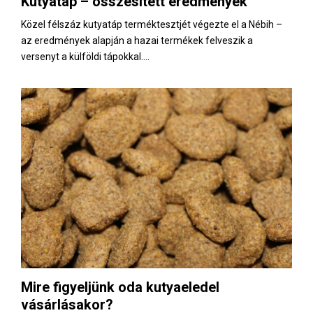
Kutyatáp – összesített eredmények
E
Közel félszáz kutyatáp terméktesztjét végezte el a Nébih –
az eredmények alapján a hazai termékek felveszik a
N
versenyt a külföldi tápokkal....
U
Mire figyeljünk oda kutyaeledel
vásárlásakor?