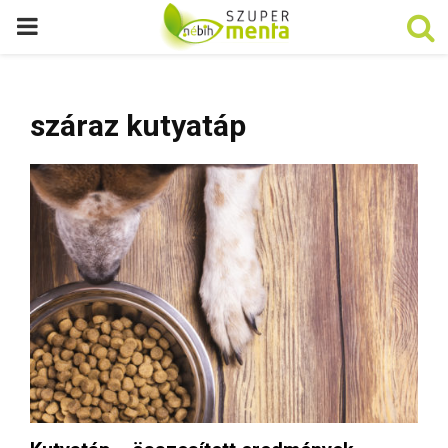
P
R
száraz kutyatáp
I
M
A
R
Y
M