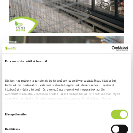
Ez a weboldal sütiket használ
Sütiket használunk a tartalmak és hirdetések személyre szabásához, közösségi 
funkciók biztosításához, valamint weboldalforgalmunk elemzéséhez. Ezenkívül 
közösségi média-, hirdető- és elemező partnereinkkel megosztjuk az Ön 
weboldalhasználatra vonatkozó adatait, akik kombinálhatják az adatokat más olyan 
adatokkal, amelyeket Ön adott meg számukra vagy az Ön által használt más 
szolgáltatásokból gyűjtöttek.
H
Adatkezelési tájékoztató
Elengedhetetlen
o
z
Beállítások
z