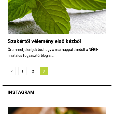
Szakértői vélemény első kézből
Örömmel jelentjük be, hogy a mai nappal elindult a NÉBIH
hivatalos fogyasztói blogja!...
B
1
2
3
e
j
INSTAGRAM
e
g