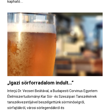
kapható....
„Igazi sörforradalom indult…”
Interjú Dr. Vecseri Beátával, a Budapesti Corvinus Egyetem
Élelmiszertudományi Kar Sör- és Szeszipari Tanszékének
tanszékvezetőjével beszélgettünk sörminőségről,
sörfajtákról, városi sörlegendákról és