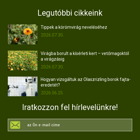
Legutóbbi cikkeink
Tippek a körömvirág neveléséhez
2026.07.30.
Virágba borult a kísérleti kert – vetőmagoktól
a virágzásig
2026.07.30.
Hogyan vizsgáltuk az Olaszrizling borok fajta-
eredetét?
2026.06.25.
Iratkozzon fel hírlevelünkre!