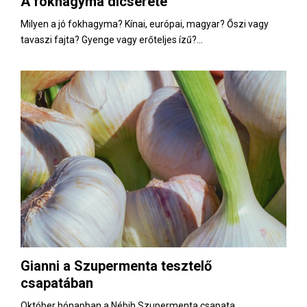
A fokhagyma dicsérete
E
Milyen a jó fokhagyma? Kínai, európai, magyar? Őszi vagy
tavaszi fajta? Gyenge vagy erőteljes ízű?...
N
U
Gianni a Szupermenta tesztelő
csapatában
Október hónapban a Nébih Szupermenta csapata