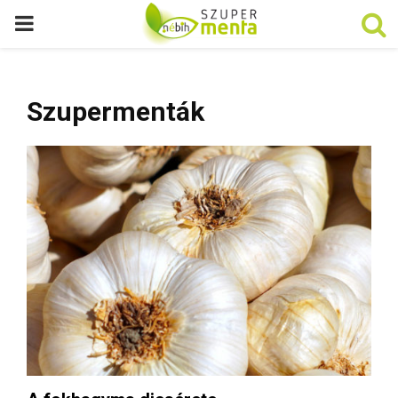
P
R
Szupermenták
I
M
A
R
Y
M