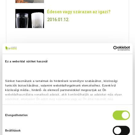
Édesen vagy szárazan az igazi?
2016.01.12.
DR. FÜSTÖS ZSUZSANNA
FOKHAGYMA
INTERJÚ
Ez a weboldal sütiket használ
TETSZETT? OSZD MEG!
Sütiket használunk a tartalmak és hirdetések személyre szabásához, közösségi 
funkciók biztosításához, valamint weboldalforgalmunk elemzéséhez. Ezenkívül 
közösségi média-, hirdető- és elemező partnereinkkel megosztjuk az Ön 
weboldalhasználatra vonatkozó adatait, akik kombinálhatják az adatokat más olyan 
adatokkal, amelyeket Ön adott meg számukra vagy az Ön által használt más 
szolgáltatásokból gyűjtöttek.
H
Adatkezelési tájékoztató
FACEBOOK
Elengedhetetlen
o
z
Beállítások
z