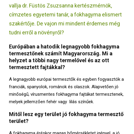
E
vallja dr. Füstös Zsuzsanna kertészmérnök,
címzetes egyetemi tanár, a fokhagyma elismert
N
szakértője. De vajon mi mindent érdemes még
tudni erről a növényről?
U
Európában a hatodik legnagyobb fokhagyma
termesztőnek számít Magyarország. Mi a
helyzet a többi nagy termelővel és az ott
termesztett fajtákkal?
A legnagyobb európai termesztők és egyben fogyasztók a
franciák, spanyolok, románok és olaszok. Alapvetően jó
minőségű, vírusmentes fokhagyma fajtákat termesztenek,
melyek jellemzően fehér vagy lilás színűek.
Mitől lesz egy terület jó fokhagyma termesztő
terület?
A fokhagyma éréskor magas hőmérsékletet igényel, a jó