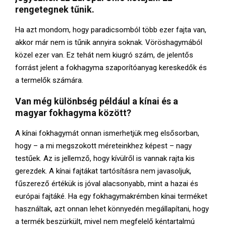
rengetegnek tűnik.
Ha azt mondom, hogy paradicsomból több ezer fajta van,
akkor már nem is tűnik annyira soknak. Vöröshagymából
közel ezer van. Ez tehát nem kiugró szám, de jelentős
forrást jelent a fokhagyma szaporítóanyag kereskedők és
a termelők számára.
Van még különbség például a kínai és a
magyar fokhagyma között?
A kínai fokhagymát onnan ismerhetjük meg elsősorban,
hogy – a mi megszokott méreteinkhez képest – nagy
testűek. Az is jellemző, hogy kívülről is vannak rajta kis
gerezdek. A kínai fajtákat tartósításra nem javasoljuk,
fűszerező értékük is jóval alacsonyabb, mint a hazai és
európai fajtáké. Ha egy fokhagymakrémben kínai terméket
használtak, azt onnan lehet könnyedén megállapítani, hogy
a termék beszürkült, mivel nem megfelelő kéntartalmú