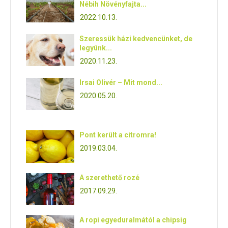
Nébih Növényfajta...
2022.10.13.
Szeressük házi kedvencünket, de
legyünk...
2020.11.23.
Irsai Olivér – Mit mond...
2020.05.20.
Pont került a citromra!
2019.03.04.
A szerethető rozé
2017.09.29.
A ropi egyeduralmától a chipsig