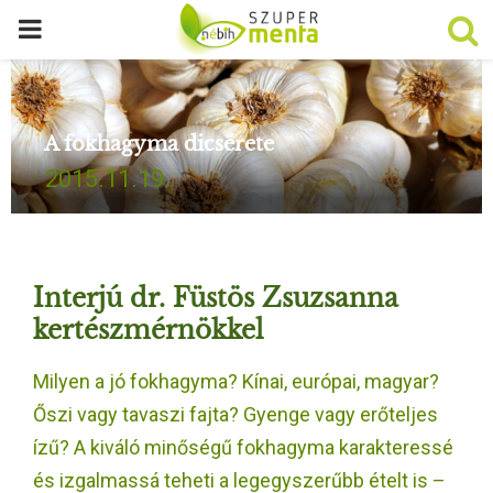
P
R
A fokhagyma dicsérete
I
2015.11.19.
M
A
Interjú dr. Füstös Zsuzsanna
R
kertészmérnökkel
Milyen a jó fokhagyma? Kínai, európai, magyar?
Y
Őszi vagy tavaszi fajta? Gyenge vagy erőteljes
M
ízű? A kiváló minőségű fokhagyma karakteressé
és izgalmassá teheti a legegyszerűbb ételt is –