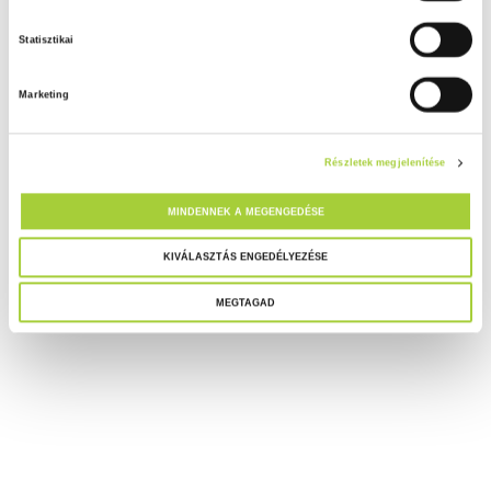
á
Statisztikai
j
á
Marketing
r
u
l
Részletek megjelenítése
á
s
MINDENNEK A MEGENGEDÉSE
k
i
KIVÁLASZTÁS ENGEDÉLYEZÉSE
v
MEGTAGAD
á
l
a
s
z
t
á