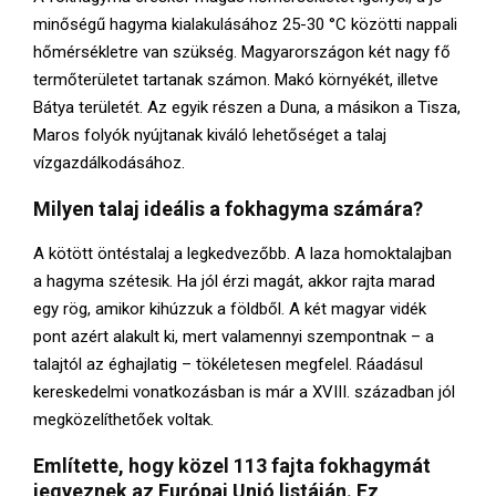
minőségű hagyma kialakulásához 25-30 °C közötti nappali
hőmérsékletre van szükség. Magyarországon két nagy fő
termőterületet tartanak számon. Makó környékét, illetve
Bátya területét. Az egyik részen a Duna, a másikon a Tisza,
Maros folyók nyújtanak kiváló lehetőséget a talaj
vízgazdálkodásához.
Milyen talaj ideális a fokhagyma számára?
A kötött öntéstalaj a legkedvezőbb. A laza homoktalajban
a hagyma szétesik. Ha jól érzi magát, akkor rajta marad
egy rög, amikor kihúzzuk a földből. A két magyar vidék
pont azért alakult ki, mert valamennyi szempontnak – a
talajtól az éghajlatig – tökéletesen megfelel. Ráadásul
kereskedelmi vonatkozásban is már a XVIII. században jól
megközelíthetőek voltak.
Említette, hogy közel 113 fajta fokhagymát
jegyeznek az Európai Unió listáján. Ez