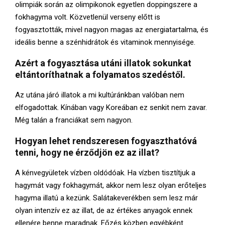
olimpiák során az olimpikonok egyetlen doppingszere a
fokhagyma volt. Közvetlenül verseny előtt is
fogyasztották, mivel nagyon magas az energiatartalma, és
ideális benne a szénhidrátok és vitaminok mennyisége.
Azért a fogyasztása utáni illatok sokunkat
eltántoríthatnak a folyamatos szedéstől.
Az utána járó illatok a mi kultúránkban valóban nem
elfogadottak. Kínában vagy Koreában ez senkit nem zavar.
Még talán a franciákat sem nagyon.
Hogyan lehet rendszeresen fogyaszthatóvá
tenni, hogy ne érződjön ez az illat?
A kénvegyületek vízben oldódóak. Ha vízben tisztítjuk a
hagymát vagy fokhagymát, akkor nem lesz olyan erőteljes
hagyma illatú a kezünk. Salátakeverékben sem lesz már
olyan intenzív ez az illat, de az értékes anyagok ennek
ellenére benne maradnak. Főzés közben egyébként