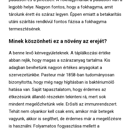
legjobb helye. Nagyon fontos, hogy a fokhagyma, amit
tárolunk érett és száraz legyen. Éppen emiatt a betakarítás
utáni szárítás rendkívül fontos fázisa a fokhagyma
termesztésének.
Minek köszönheti ez a növény az erejét?
A benne levő kénvegyületeknek. A táplálkozási értéke
abban rejlik, hogy magas a szárazanyag tartalma. Kis
adagban bevihetünk nagyon értékes anyagokat a
szervezetünkbe. Pasteur már 1858-ban tudományosan
bizonyította, hogy még nagy hígításban is baktériumölő
hatása van. Saját tapasztalatom, hogy érdemes az
étkezésünk állandó részekén tekinteni rá, mert sok
mindent megelőzhetünk vele. Erősíti az immunrendszert.
Tehát nem olyankor kell csak enni, amikor már betegek
vagyunk, akkor is segíthet, de érdemes már a megelőzésre
is használni. Folyamatos fogyasztása mellett a