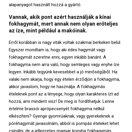
alapanyagot használt hozzá a gyártó.
Vannak, akik pont azért használják a kínai
fokhagymát, mert annak nem olyan erőteljes
az íze, mint például a makóinak.
Erről korábban is nagy viták voltak szakmai berkeken belül.
Egyszer mondtam is, hogy aki édes hagymát vagy
fokhagymát szeretne enni, egyen inkább banánt. A
fokhagyma nem arra való, hogy semleges vagy enyhe íze
legyen. Inkább tegyünk kevesebbet a jó minőségűből. Ha
valaki nem akarja, hogy egy ételen érződjön a fokhagyma,
akkor javaslom, hogy ne használja. A fokhagymás
ételeknek pont az a lényege, hogy olyan karakteres ízt ad
hozzá, ami mindent visz! De meg is fordíthatjuk. Lenne
értelme brassói aprópecsenyét fokhagyma nélkül
elkészíteni? Gyenge gyomrúaknak, vagy gyerekeknek a
póréhagymát javasolnám, abból is pompás ételeket lehet
csinálni, de a jellegzetes magyar konyha fokhagymás