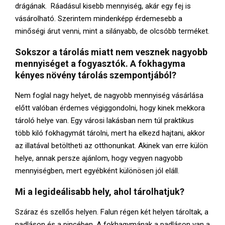
drágának. Ráadásul kisebb mennyiség, akár egy fej is
vásárolható. Szerintem mindenképp érdemesebb a
minőségi árut venni, mint a silányabb, de olcsóbb terméket.
Sokszor a tárolás miatt nem vesznek nagyobb
mennyiséget a fogyasztók. A fokhagyma
kényes növény tárolás szempontjából?
Nem foglal nagy helyet, de nagyobb mennyiség vásárlása
előtt valóban érdemes végiggondolni, hogy kinek mekkora
tároló helye van. Egy városi lakásban nem túl praktikus
több kiló fokhagymát tárolni, mert ha elkezd hajtani, akkor
az illatával betöltheti az otthonunkat. Akinek van erre külön
helye, annak persze ajánlom, hogy vegyen nagyobb
mennyiségben, mert egyébként különösen jól eláll.
Mi a legideálisabb hely, ahol tárolhatjuk?
Száraz és szellős helyen. Falun régen két helyen tároltak, a
padláson és a pincében. A fokhagymának a padláson van a