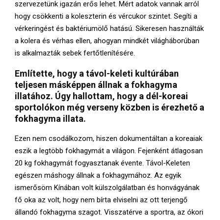
szervezetünk igazán erős lehet. Mért adatok vannak arról
hogy csökkenti a koleszterin és vércukor szintet. Segíti a
vérkeringést és baktériumölő hatású. Sikeresen használták
a kolera és vérhas ellen, ahogyan mindkét világháborúban
is alkalmazták sebek fertőtlenítésére.
Említette, hogy a távol-keleti kultúrában
teljesen másképpen állnak a fokhagyma
illatához. Úgy hallottam, hogy a dél-koreai
sportolókon még verseny közben is érezhető a
fokhagyma illata.
Ezen nem csodálkozom, hiszen dokumentáltan a koreaiak
eszik a legtöbb fokhagymát a világon. Fejenként átlagosan
20 kg fokhagymát fogyasztanak évente. Távol-Keleten
egészen máshogy állnak a fokhagymához. Az egyik
ismerősöm Kínában volt külszolgálatban és honvágyának
fő oka az volt, hogy nem bírta elviselni az ott terjengő
állandó fokhagyma szagot. Visszatérve a sportra, az ókori