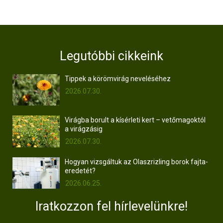
Legutóbbi cikkeink
Tippek a körömvirág neveléséhez
2026.07.30.
Virágba borult a kísérleti kert – vetőmagoktól
a virágzásig
2026.07.30.
Hogyan vizsgáltuk az Olaszrizling borok fajta-
eredetét?
2026.06.25.
Iratkozzon fel hírlevelünkre!