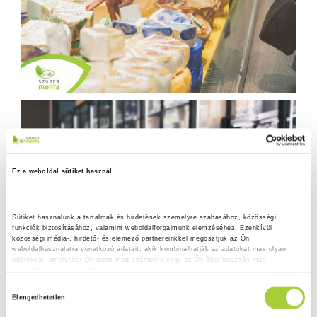
Ez a weboldal sütiket használ
Sütiket használunk a tartalmak és hirdetések személyre szabásához, közösségi 
funkciók biztosításához, valamint weboldalforgalmunk elemzéséhez. Ezenkívül 
közösségi média-, hirdető- és elemező partnereinkkel megosztjuk az Ön 
weboldalhasználatra vonatkozó adatait, akik kombinálhatják az adatokat más olyan 
adatokkal, amelyeket Ön adott meg számukra vagy az Ön által használt más 
szolgáltatásokból gyűjtöttek.
H
Adatkezelési tájékoztató
Elengedhetetlen
o