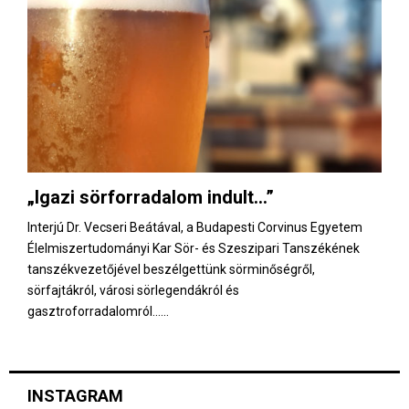
„Igazi sörforradalom indult…”
Interjú Dr. Vecseri Beátával, a Budapesti Corvinus Egyetem
Élelmiszertudományi Kar Sör- és Szeszipari Tanszékének
tanszékvezetőjével beszélgettünk sörminőségről,
sörfajtákról, városi sörlegendákról és
gasztroforradalomról…...
INSTAGRAM