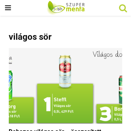
P
R
világos sör
I
M
A
R
Y
M