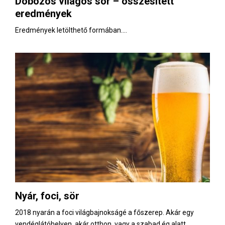
Dobozos világos sör – összesített
E
eredmények
N
Eredmények letölthető formában....
U
Nyár, foci, sör
2018 nyarán a foci világbajnokságé a főszerep. Akár egy
vendéglátóhelyen, akár otthon, vagy a szabad ég alatt