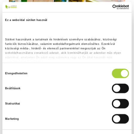
Ez a weboldal sütiket használ
Sütiket használunk a tartalmak és hirdetések személyre szabásához, közösségi 
funkciók biztosításához, valamint weboldalforgalmunk elemzéséhez. Ezenkívül 
közösségi média-, hirdető- és elemező partnereinkkel megosztjuk az Ön 
weboldalhasználatra vonatkozó adatait, akik kombinálhatják az adatokat más olyan 
adatokkal, amelyeket Ön adott meg számukra vagy az Ön által használt más 
szolgáltatásokból gyűjtöttek.
H
Adatkezelési tájékoztató
Elengedhetetlen
o
z
Beállítások
z
á
Statisztikai
j
á
Marketing
r
u
l