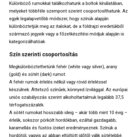
E
Különböző rumokkal találkozhatunk a boltok kínálatában,
melyeket többféle szempont szerint csoportosíthatunk. Az
N
egyik legalapvetőbb módszer, hogy színük alapján
különböztetjük meg az italokat, de a földrajzi eredetükből
származó jegyeik vagy a főzetkészítési módjuk alapján is
U
kategorizálhatóak.
Szín szerinti csoportosítás
Megkülönböztethetünk fehér (white vagy silver), arany
(gold) és sötét (dark) rumot.
A fehér rumok érlelés nélkül vagy rövid érleléssel
készülnek. Áttetsző színűek, könnyed ízvilággal. Az európai
uniós szabályozás szerint alkoholtartalmuk legalább 37,5
térfogatszázalék.
A sötét rumokat hosszabb ideig – akár több mint 10 évig –
érlelik, sokszor pörkölt hordókban, ezáltal gazdagabb,
karamellás és füstös ízeket eredményeznek. Színük a
hordótól, vagyis az abban eltöltött időtől válik sötétebbé.