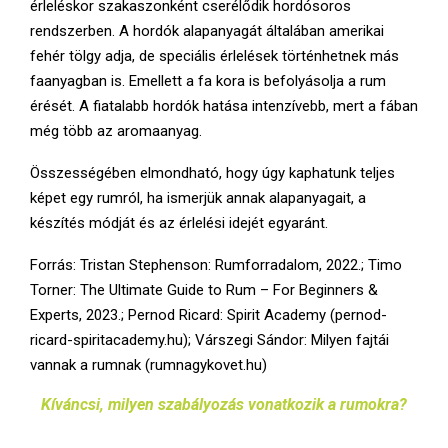
érleléskor szakaszonként cserélődik hordósoros
rendszerben. A hordók alapanyagát általában amerikai
fehér tölgy adja, de speciális érlelések történhetnek más
faanyagban is. Emellett a fa kora is befolyásolja a rum
érését. A fiatalabb hordók hatása intenzívebb, mert a fában
még több az aromaanyag.
Összességében elmondható, hogy úgy kaphatunk teljes
képet egy rumról, ha ismerjük annak alapanyagait, a
készítés módját és az érlelési idejét egyaránt.
Forrás: Tristan Stephenson: Rumforradalom, 2022.; Timo
Torner: The Ultimate Guide to Rum – For Beginners &
Experts, 2023.; Pernod Ricard: Spirit Academy (pernod-
ricard-spiritacademy.hu); Várszegi Sándor: Milyen fajtái
vannak a rumnak (rumnagykovet.hu)
Kíváncsi, milyen szabályozás vonatkozik a rumokra?