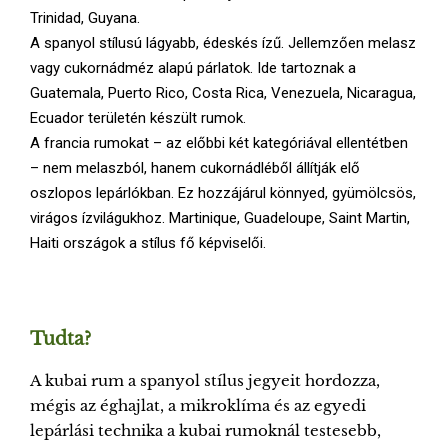
Trinidad, Guyana.
A spanyol stílusú lágyabb, édeskés ízű. Jellemzően melasz
vagy cukornádméz alapú párlatok. Ide tartoznak a
Guatemala, Puerto Rico, Costa Rica, Venezuela, Nicaragua,
Ecuador területén készült rumok.
A francia rumokat – az előbbi két kategóriával ellentétben
– nem melaszból, hanem cukornádléből állítják elő
oszlopos lepárlókban. Ez hozzájárul könnyed, gyümölcsös,
virágos ízvilágukhoz. Martinique, Guadeloupe, Saint Martin,
Haiti országok a stílus fő képviselői.
Tudta?
A kubai rum a spanyol stílus jegyeit hordozza,
mégis az éghajlat, a mikroklíma és az egyedi
lepárlási technika a kubai rumoknál testesebb,