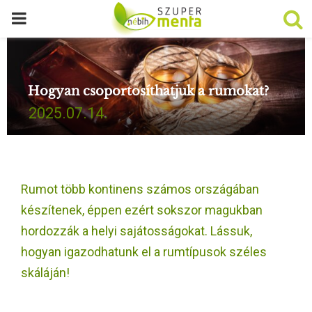
P
R
Hogyan csoportosíthatjuk a rumokat?
I
2025.07.14.
M
A
Rumot több kontinens számos országában
R
készítenek, éppen ezért sokszor magukban
hordozzák a helyi sajátosságokat. Lássuk,
Y
hogyan igazodhatunk el a rumtípusok széles
skáláján!
M