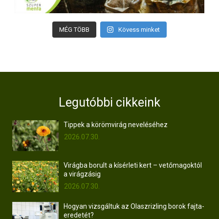
MÉG TÖBB
Kövess minket
Legutóbbi cikkeink
Tippek a körömvirág neveléséhez
2026.07.30.
Virágba borult a kísérleti kert – vetőmagoktól
a virágzásig
2026.07.30.
Hogyan vizsgáltuk az Olaszrizling borok fajta-
eredetét?