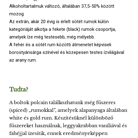
Alkoholtartalmuk változó, általában 37,5-50% között
mozog.
Az extrán, akár 20 évig is érlelt sötét rumok külön
kategóriáját alkotja a fekete (black) rumok csoportja,
amelyek íze még testesebb, még mélyebb.
A fehér és a sötét rum közötti átmenetet képviseli
borostyánsárga színével és közepesen testes ízvilágával
az arany rum.
Tudta?
A boltok polcain találkozhatunk még fűszeres
(spiced) „rumokkal”, amelyek alapanyaga általában
white és gold rum. Készítésüknél különböző
fűszereket használnak, leggyakrabban vaníliával és
fahéjjal ízesítik, ennek eredményeképpen