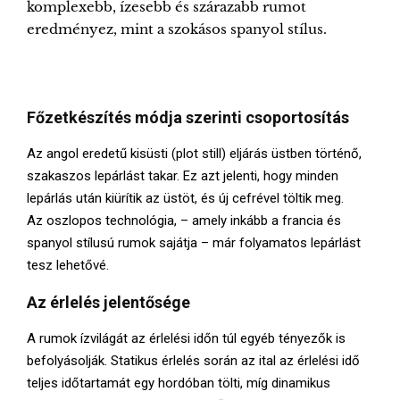
komplexebb, ízesebb és szárazabb rumot
eredményez, mint a szokásos spanyol stílus.
Főzetkészítés módja szerinti csoportosítás
Az angol eredetű kisüsti (plot still) eljárás üstben történő,
szakaszos lepárlást takar. Ez azt jelenti, hogy minden
lepárlás után kiürítik az üstöt, és új cefrével töltik meg.
Az oszlopos technológia, – amely inkább a francia és
spanyol stílusú rumok sajátja – már folyamatos lepárlást
tesz lehetővé.
Az érlelés jelentősége
A rumok ízvilágát az érlelési időn túl egyéb tényezők is
befolyásolják. Statikus érlelés során az ital az érlelési idő
teljes időtartamát egy hordóban tölti, míg dinamikus