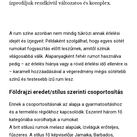
ízprofiljuk rendkívül változatos és komplex.
A rum színe azonban nem mindig tükrözi annak érlelési
idejét és ízjegyeit. Példaként szolgálhat, hogy egyes sötét
rumokat fogyasztás előtt leszűrnek, amitől színük
világosabbá válik. Alapanyagként fehér rumot használva
pedig – az érlelés hiánya vagy a rövid érlelési idő ellenére is
– karamell hozzáadásával a végeredmény mégis sötétebb
színű és testesebb ízű rum lesz.
Földrajzi eredet/stílus szerinti csoportosítás
Ennek a csoportosításnak az alapja a gyarmatosításhoz
és a termelési régiókhoz kapcsolódik. Eszerint három fő
kategóriába sorolhatjuk a rumokat.
A brit stílusú rumok melasz alapúak, ízviláguk erőteljes,
fűszeres. A stílus fő képviselője Jamaika, Barbados,