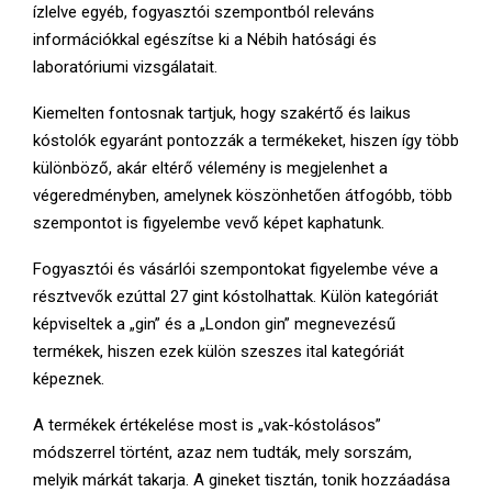
E
ízlelve egyéb, fogyasztói szempontból releváns
információkkal egészítse ki a Nébih hatósági és
N
laboratóriumi vizsgálatait.
Kiemelten fontosnak tartjuk, hogy szakértő és laikus
U
kóstolók egyaránt pontozzák a termékeket, hiszen így több
különböző, akár eltérő vélemény is megjelenhet a
végeredményben, amelynek köszönhetően átfogóbb, több
szempontot is figyelembe vevő képet kaphatunk.
Fogyasztói és vásárlói szempontokat figyelembe véve a
résztvevők ezúttal 27 gint kóstolhattak. Külön kategóriát
képviseltek a „gin” és a „London gin” megnevezésű
termékek, hiszen ezek külön szeszes ital kategóriát
képeznek.
A termékek értékelése most is „vak-kóstolásos”
módszerrel történt, azaz nem tudták, mely sorszám,
melyik márkát takarja. A gineket tisztán, tonik hozzáadása