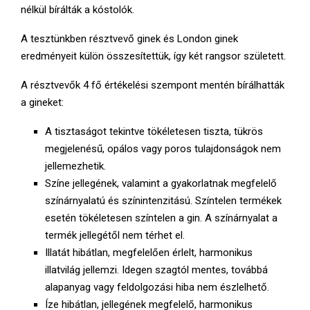
nélkül bírálták a kóstolók.
A tesztünkben résztvevő ginek és London ginek
eredményeit külön összesítettük, így két rangsor született.
A résztvevők 4 fő értékelési szempont mentén bírálhatták
a gineket:
A tisztaságot tekintve tökéletesen tiszta, tükrös
megjelenésű, opálos vagy poros tulajdonságok nem
jellemezhetik.
Színe jellegének, valamint a gyakorlatnak megfelelő
színárnyalatú és színintenzitású. Színtelen termékek
esetén tökéletesen színtelen a gin. A színárnyalat a
termék jellegétől nem térhet el.
Illatát hibátlan, megfelelően érlelt, harmonikus
illatvilág jellemzi. Idegen szagtól mentes, továbbá
alapanyag vagy feldolgozási hiba nem észlelhető.
Íze hibátlan, jellegének megfelelő, harmonikus