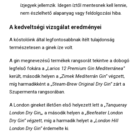
ízjegyek jellemzik. Idegen íztől mentesnek kell lennie,
nem észlelhető alapanyag vagy feldolgozási hiba.
A kedveltségi vizsgálat eredményei
A kóstolóink által legfontosabbnak ítélt tulajdonság
természetesen a ginek íze volt.
A gin megnevezésű termékek rangsorát tekintve a dobogó
legfelső fokára a „
Larios 12 Premium Gin Mediterránea”
került, második helyen a „
Zimek Mediterrán Gin”
végzett,
míg harmadikként a „
Steam-Brew Original Dry Gin
”
zárt a
Szupermenta rangsorában.
A London gineket illetően első helyezett lett a „
Tanqueray
London Dry Gin
„,
a második helyen a
„Beefeater London
Dry Gin” végzett,
míg a harmadik helyet a „
London Hill
London Dry Gin”
érdemelte ki.