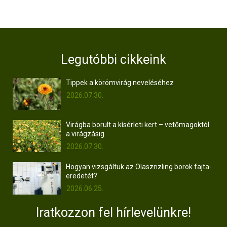
Legutóbbi cikkeink
Tippek a körömvirág neveléséhez
2026.07.30.
Virágba borult a kísérleti kert – vetőmagoktól
a virágzásig
2026.07.30.
Hogyan vizsgáltuk az Olaszrizling borok fajta-
eredetét?
2026.06.25.
Iratkozzon fel hírlevelünkre!