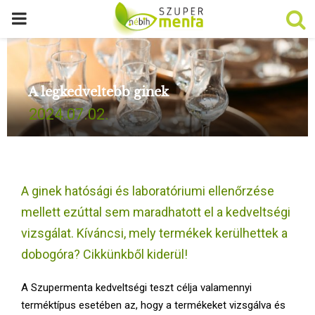
P
R
A legkedveltebb ginek
I
2024.07.02.
M
A
A ginek hatósági és laboratóriumi ellenőrzése
R
mellett ezúttal sem maradhatott el a kedveltségi
vizsgálat. Kíváncsi, mely termékek kerülhettek a
Y
dobogóra? Cikkünkből kiderül!
M
A Szupermenta kedveltségi teszt célja valamennyi
terméktípus esetében az, hogy a termékeket vizsgálva és