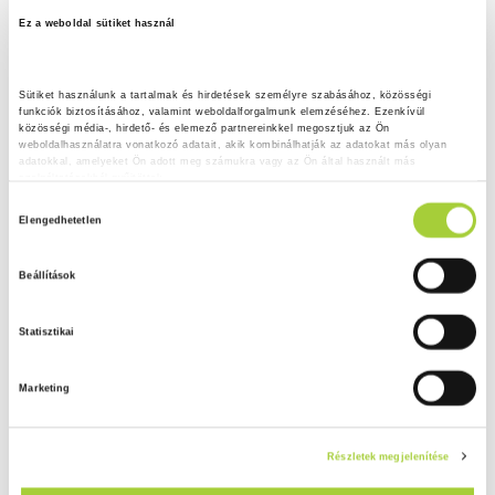
Ez a weboldal sütiket használ
Sütiket használunk a tartalmak és hirdetések személyre szabásához, közösségi 
funkciók biztosításához, valamint weboldalforgalmunk elemzéséhez. Ezenkívül 
közösségi média-, hirdető- és elemező partnereinkkel megosztjuk az Ön 
weboldalhasználatra vonatkozó adatait, akik kombinálhatják az adatokat más olyan 
adatokkal, amelyeket Ön adott meg számukra vagy az Ön által használt más 
szolgáltatásokból gyűjtöttek.
H
Adatkezelési tájékoztató
Elengedhetetlen
o
z
Beállítások
z
á
Statisztikai
j
á
Marketing
r
u
l
Részletek megjelenítése
á