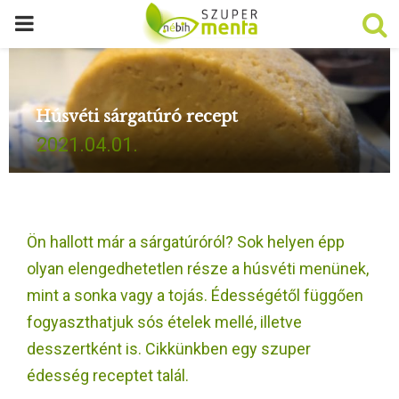
P
R
Húsvéti sárgatúró recept
I
2021.04.01.
M
A
Ön hallott már a sárgatúróról? Sok helyen épp
R
olyan elengedhetetlen része a húsvéti menünek,
mint a sonka vagy a tojás. Édességétől függően
Y
fogyaszthatjuk sós ételek mellé, illetve
desszertként is. Cikkünkben egy szuper
M
édesség receptet talál.