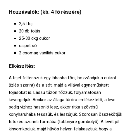
E
Hozzávalók:
(kb. 4 fő részére)
N
2,5 l tej
20 db tojás
U
25-30 dkg cukor
csipet só
2 csomag vaníliás cukor
Elkészítés:
A tejet feltesszük egy lábasba főni, hozzáadjuk a cukrot
(ízlés szerint) és a sót, majd a villával egyneműsített
tojásokat is. Lassú tűzön főzzük, folyamatosan
kevergetjük. Amikor az állaga túróra emlékeztető, a leve
pedig vízhez hasonló lesz, akkor ritka szövésű
konyharuhába tesszük, és leszűrjük. Szorosan összekötjük
tetszés szerinti formába (többnyire gömbölyű). A levét jól
kinyomkodjuk, majd hűvös helyen felakasztjuk, hogy a