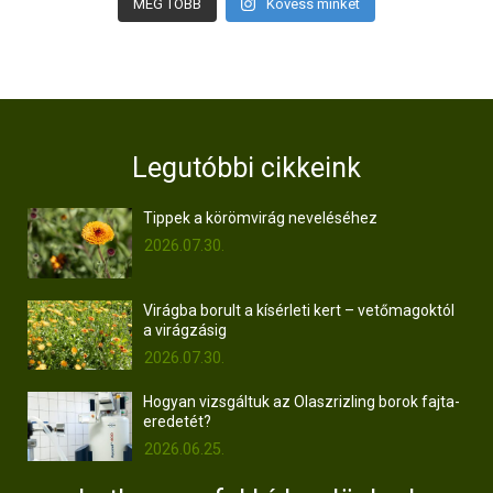
MÉG TÖBB
Kövess minket
Legutóbbi cikkeink
Tippek a körömvirág neveléséhez
2026.07.30.
Virágba borult a kísérleti kert – vetőmagoktól
a virágzásig
2026.07.30.
Hogyan vizsgáltuk az Olaszrizling borok fajta-
eredetét?
2026.06.25.