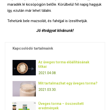
maradék lé kicsöpögjön belőle. Körülbelül fél napig hagyjuk
így, ezután már lehet tálalni.
Tehetünk bele mazsolát, és fahéjjal is ízesíthetjük.
Jó étvágyat kívánunk!
Kapcsolódó tartalmaink
Az üveges torma előállításának
titkai
2021.04.08.
Mit tartalmazhat egy üveges torma?
2021.03.30.
Üveges torma – összesített
eredmények