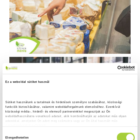
Ez a weboldal sütiket használ
Sütiket használunk a tartalmak és hirdetések személyre szabásához, közösségi 
funkciók biztosításához, valamint weboldalforgalmunk elemzéséhez. Ezenkívül 
közösségi média-, hirdető- és elemező partnereinkkel megosztjuk az Ön 
weboldalhasználatra vonatkozó adatait, akik kombinálhatják az adatokat más olyan 
adatokkal, amelyeket Ön adott meg számukra vagy az Ön által használt más 
szolgáltatásokból gyűjtöttek.
H
Adatkezelési tájékoztató
Elengedhetetlen