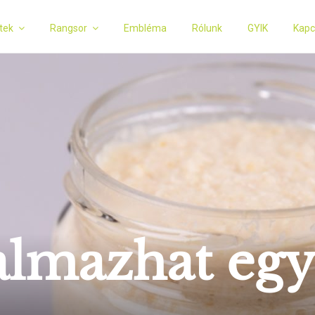
tek
Rangsor
Embléma
Rólunk
GYIK
Kapc
talmazhat eg