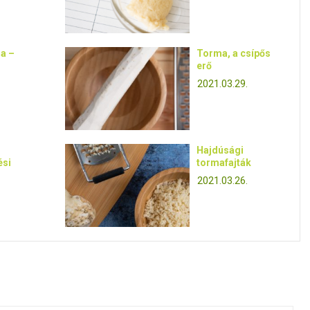
a –
Torma, a csípős
erő
2021.03.29.
Hajdúsági
ési
tormafajták
2021.03.26.