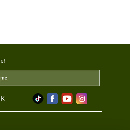
re!
NK