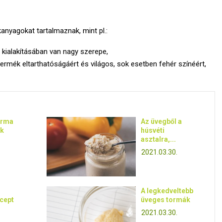
anyagokat tartalmaznak, mint pl.:
 kialakításában van nagy szerepe,
termék eltarthatóságáért és világos, sok esetben fehér színéért,
orma
Az üvegből a
ak
húsvéti
asztalra,...
2021.03.30.
A legkedveltebb
cept
üveges tormák
2021.03.30.