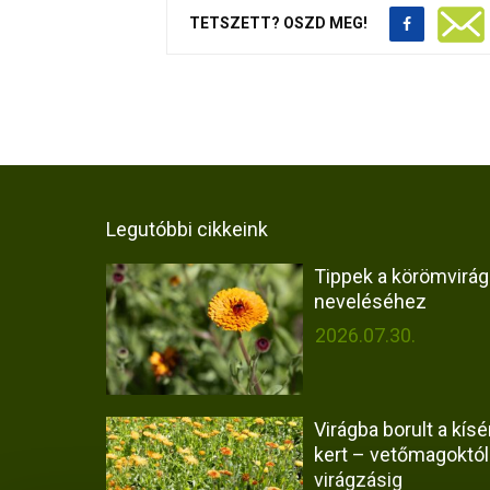
TETSZETT? OSZD MEG!
Legutóbbi cikkeink
Tippek a körömvirág
neveléséhez
2026.07.30.
Virágba borult a kísér
kert – vetőmagoktól
virágzásig