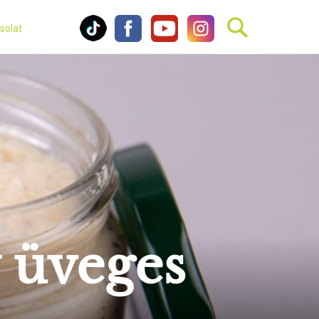
solat
y üveges