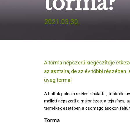
torma?
2021.03.30.
A torma népszerű kiegészítője étkezé
az asztalra, de az év többi részében i
üveg torma!
A boltok polcain széles kínálattal, többféle
mellett népszerű a majonézes, a tejszínes, a
termékek esetében a csomagolásokon feltünt
Torma