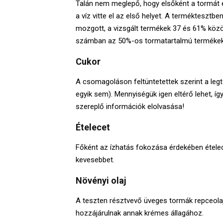
Talán nem meglepő, hogy elsőként a tormát e
a víz vitte el az első helyet. A termékteszt
mozgott, a vizsgált termékek 37 és 61% közö
számban az 50%-os tormatartalmú termékek 
Cukor
A csomagoláson feltüntetettek szerint a leg
egyik sem). Mennyiségük igen eltérő lehet, íg
szereplő információk elolvasása!
Ételecet
Főként az ízhatás fokozása érdekében ételece
kevesebbet.
Növényi olaj
A teszten résztvevő üveges tormák repceolaj
hozzájárulnak annak krémes állagához.