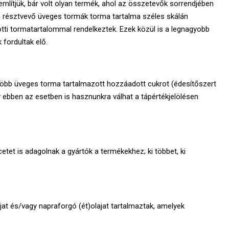
mlítjük, bár volt olyan termék, ahol az összetevők sorrendjében
ben résztvevő üveges tormák torma tartalma széles skálán
tti tormatartalommal rendelkeztek. Ezek közül is a legnagyobb
fordultak elő.
több üveges torma tartalmazott hozzáadott cukrot (édesítőszert
y ebben az esetben is hasznunkra válhat a tápértékjelölésen
tet is adagolnak a gyártók a termékekhez; ki többet, ki
at és/vagy napraforgó (ét)olajat tartalmaztak, amelyek