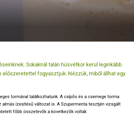
seinknek. Sokaknál talán húsvétkor kerül leginkább
s előszeretettel fogyasztjuk. Nézzük, miből állhat egy
 üveges tormával találkozhatunk. A csípős és a csemege torma
z almás ízesítésű változat is. A Szupermenta tesztjén vizsgált
etett főbb összetevők a következők voltak: