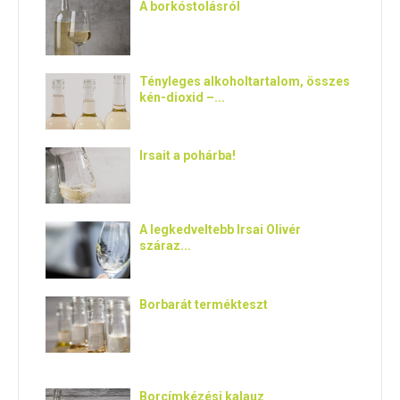
A borkóstolásról
Tényleges alkoholtartalom, összes
kén-dioxid –...
Irsait a pohárba!
A legkedveltebb Irsai Olivér
száraz...
Borbarát termékteszt
Borcímkézési kalauz