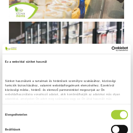
Ez a weboldal sütiket használ
Sütiket használunk a tartalmak és hirdetések személyre szabásához, közösségi 
funkciók biztosításához, valamint weboldalforgalmunk elemzéséhez. Ezenkívül 
közösségi média-, hirdető- és elemező partnereinkkel megosztjuk az Ön 
weboldalhasználatra vonatkozó adatait, akik kombinálhatják az adatokat más olyan 
adatokkal, amelyeket Ön adott meg számukra vagy az Ön által használt más 
szolgáltatásokból gyűjtöttek.
H
Adatkezelési tájékoztató
Elengedhetetlen
o
z
Beállítások
z