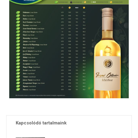
E
N
U
Kapcsolódó tartalmaink