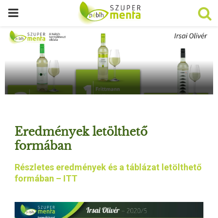
P
R
I
M
A
Eredmények letölthető
R
formában
Részletes eredmények és a táblázat letölthető
Y
formában – ITT
M