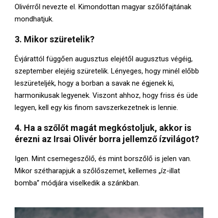
Olivérről nevezte el. Kimondottan magyar szőlőfajtának
mondhatjuk.
3. Mikor szüretelik?
Évjárattól függően augusztus elejétől augusztus végéig,
szeptember elejéig szüretelik. Lényeges, hogy minél előbb
leszüreteljék, hogy a borban a savak ne égjenek ki,
harmonikusak legyenek. Viszont ahhoz, hogy friss és üde
legyen, kell egy kis finom savszerkezetnek is lennie.
4. Ha a szőlőt magát megkóstoljuk, akkor is
érezni az Irsai Olivér borra jellemző ízvilágot?
Igen. Mint csemegeszőlő, és mint borszőlő is jelen van.
Mikor szétharapjuk a szőlőszemet, kellemes „íz-illat
bomba” módjára viselkedik a szánkban.