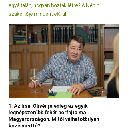
E
egyáltalán, hogyan hozták létre? A Nébih
szakértője mindent elárul.
N
U
1. Az Irsai Olivér jelenleg az egyik
legnépszerűbb fehér borfajta ma
Magyarországon. Mitől válhatott ilyen
közismertté?