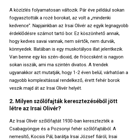
A közízlés folyamatosan változik. Pár éve például sokan
fogyasztották a rozé borokat, az volt a „mindenki
kedvence”. Napjainkban az Irsai Olivér az egyik legnagyobb
érdeklődésre számot tartó bor. Ez köszönhető annak,
hogy kedves savai vannak, nem sértők, nem durvák,
könnyedek. Illatában is egy muskotályos illat jelentkezik.
Van benne egy kis szén-dioxid, de fröccsként is nagyon
sokan isszák, ami ma szintén divatos. A trendek
ugyanakkor azt mutatják, hogy 1-2 éven belül, várhatóan a
nagyobb komplexitással rendelkező, érett fehér borok
veszik majd át az Irsai Olivér helyét.
2. Milyen szőlőfajták keresztezéséből jött
létre az Irsai Olivér?
Az Irsai Olivér szőlőfajtát 1930-ban keresztezték a
Csabagyöngye és a Pozsonyi fehér szőlőfajtából. A
nemesítő, Kocsis Pál, barátja Irsai József fiáról, Irsai