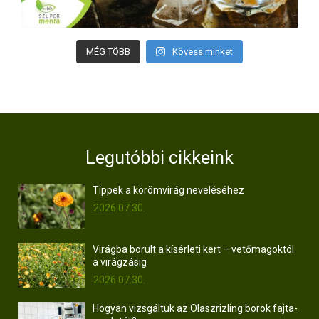
MÉG TÖBB
Kövess minket
Legutóbbi cikkeink
Tippek a körömvirág neveléséhez
2026.07.30.
Virágba borult a kísérleti kert – vetőmagoktól
a virágzásig
2026.07.30.
Hogyan vizsgáltuk az Olaszrizling borok fajta-