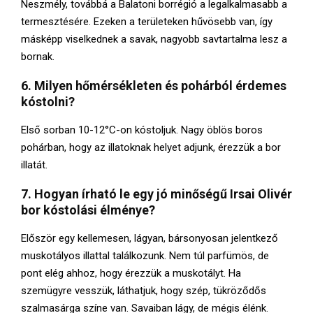
Neszmély, továbbá a Balatoni borrégió a legalkalmasabb a
termesztésére. Ezeken a területeken hűvösebb van, így
másképp viselkednek a savak, nagyobb savtartalma lesz a
bornak.
6. Milyen hőmérsékleten és pohárból érdemes
kóstolni?
Első sorban 10-12°C-on kóstoljuk. Nagy öblös boros
pohárban, hogy az illatoknak helyet adjunk, érezzük a bor
illatát.
7. Hogyan írható le egy jó minőségű Irsai Olivér
bor kóstolási élménye?
Először egy kellemesen, lágyan, bársonyosan jelentkező
muskotályos illattal találkozunk. Nem túl parfümös, de
pont elég ahhoz, hogy érezzük a muskotályt. Ha
szemügyre vesszük, láthatjuk, hogy szép, tükröződős
szalmasárga színe van. Savaiban lágy, de mégis élénk.