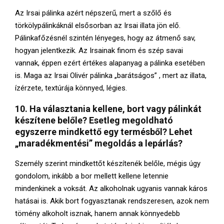
Az Irsai pálinka azért népszerű, mert a szőlő és
törkölypálinkáknál elsősorban az Irsai illata jön elő.
Pálinkafőzésnél szintén lényeges, hogy az átmenő sav,
hogyan jelentkezik. Az Irsainak finom és szép savai
vannak, éppen ezért értékes alapanyag a pálinka esetében
is. Maga az Irsai Olivér pálinka „barátságos” , mert az illata,
ízérzete, textúrája könnyed, légies.
10. Ha választania kellene, bort vagy pálinkát
készítene belőle? Esetleg megoldható
egyszerre mindkettő egy termésből? Lehet
„maradékmentési” megoldás a lepárlás?
Személy szerint mindkettőt készítenék belőle, mégis úgy
gondolom, inkább a bor mellett kellene letennie
mindenkinek a voksát. Az alkoholnak ugyanis vannak káros
hatásai is. Akik bort fogyasztanak rendszeresen, azok nem
tömény alkoholt isznak, hanem annak könnyedebb