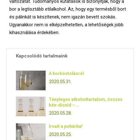
változatát. Tudományos kutatások is bizonyítják, hogy a
bor a legtisztább etilalkohol. Az, hogy egy termésből bort
és pálinkát is készítenek, nem igazán bevett szokás.
Ugyanakkor nem is elképzelhetetlen, a lehetőségek jobb
kihasználása érdekében.
Kapcsolódó tartalmaink
A borkóstolásról
2020.05.31.
Tényleges alkoholtartalom, összes
kén-dioxid –...
2020.05.28.
Irsait a pohárba!
2020.05.25.