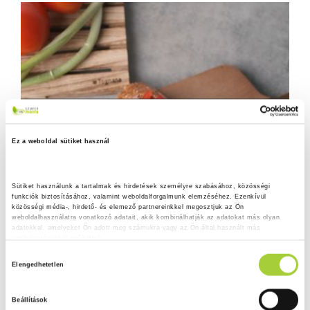
Ez a weboldal sütiket használ
Sütiket használunk a tartalmak és hirdetések személyre szabásához, közösségi 
funkciók biztosításához, valamint weboldalforgalmunk elemzéséhez. Ezenkívül 
közösségi média-, hirdető- és elemező partnereinkkel megosztjuk az Ön 
weboldalhasználatra vonatkozó adatait, akik kombinálhatják az adatokat más olyan 
adatokkal, amelyeket Ön adott meg számukra vagy az Ön által használt más 
szolgáltatásokból gyűjtöttek.
H
Adatkezelési tájékoztató
Elengedhetetlen
o
z
Beállítások
z