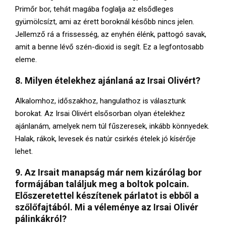
Primőr bor, tehát magába foglalja az elsődleges
gyümölcsízt, ami az érett boroknál később nincs jelen.
Jellemző rá a frissesség, az enyhén élénk, pattogó savak,
amit a benne lévő szén-dioxid is segít. Ez a legfontosabb
eleme.
8. Milyen ételekhez ajánlaná az Irsai Olivért?
Alkalomhoz, időszakhoz, hangulathoz is választunk
borokat. Az Irsai Olivért elsősorban olyan ételekhez
ajánlanám, amelyek nem túl fűszeresek, inkább könnyedek.
Halak, rákok, levesek és natúr csirkés ételek jó kísérője
lehet.
9. Az Irsait manapság már nem kizárólag bor
formájában találjuk meg a boltok polcain.
Előszeretettel készítenek párlatot is ebből a
szőlőfajtából. Mi a véleménye az Irsai Olivér
pálinkákról?