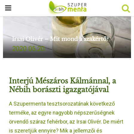
P
R
Irsai Olivér – Mit mond a szakértő?
I
2020.05.20.
M
A
Interjú Mészáros Kálmánnal, a
R
Nébih borászti igazgatójával
A Szupermenta tesztsorozatának következő
Y
terméke, az egyre nagyobb népszerűségnek
M
örvendő száraz fehérbor, az Irsai Olivér. De miért
is szeretjük ennyire? Mik a jellemzői és