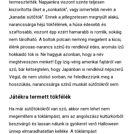
termesztették. Napjainkra viszont szinte teljesen
kiszorította őket a „sonkatök”, vagy ismertebb nevén a
„kanadai sütőtök”. Ennek a jellegzetesen megnyúlt alakú,
narancssárga héjú tökfélének, a húsa édesebb és
szaftosabb, viszont épp ezért hamarabb is romlik, sokáig
nem tárolható. A boltok polcain nemrég megjelent a kicsi,
élénk pirosas-narancs színű és rendkívül édes, aromás ízű
hokkaidó tök is. Ne hagyjuk azonban, hogy a név
megtévesszen minket! Egy ízig-vérig amerikai fajtáról van
szó, bár kétségtelen, hogy Japánban is rendkívül népszerű.
Végül, de nem utolsó sorban, ne feledkezzünk meg a
hosszúkás, narancssárga színű muskát sütőtökről sem.
Játékra termett tökfélék
Ha már sütőtökökről van szó, akkor nem lehet nem
megemlíteni a töklámpást, ami az angolszász kultúrkörből
beszivárgó és lassan nálunk is gyökeret verő Halloween
ünnep elmaradhatatlan kelléke. A töklámpást