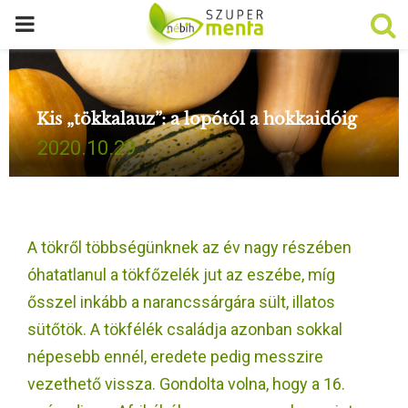
P
R
Kis „tökkalauz”: a lopótól a hokkaidóig
I
2020.10.29.
M
A
A tökről többségünknek az év nagy részében
R
óhatatlanul a tökfőzelék jut az eszébe, míg
ősszel inkább a narancssárgára sült, illatos
Y
sütőtök. A tökfélék családja azonban sokkal
népesebb ennél, eredete pedig messzire
M
vezethető vissza. Gondolta volna, hogy a 16.