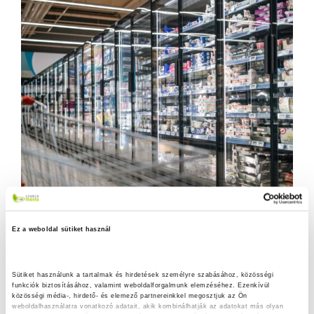
Ez a weboldal sütiket használ
Sütiket használunk a tartalmak és hirdetések személyre szabásához, közösségi 
funkciók biztosításához, valamint weboldalforgalmunk elemzéséhez. Ezenkívül 
közösségi média-, hirdető- és elemező partnereinkkel megosztjuk az Ön 
weboldalhasználatra vonatkozó adatait, akik kombinálhatják az adatokat más olyan 