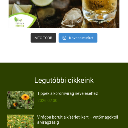
MÉG TÖBB
Kövess minket
Legutóbbi cikkeink
Tippek a körömvirág neveléséhez
2026.07.30.
Virágba borult a kísérleti kert – vetőmagoktól
a virágzásig