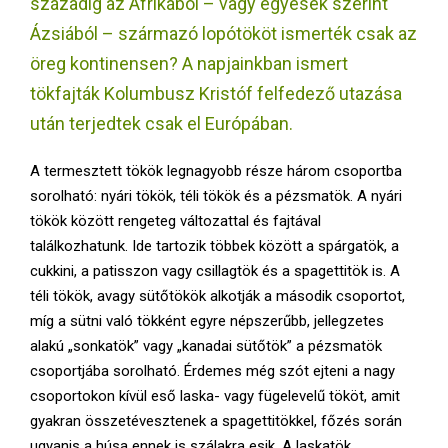
századig az Afrikából – vagy egyesek szerint
E
Ázsiából – származó lopótököt ismerték csak az
N
öreg kontinensen? A napjainkban ismert
tökfajták Kolumbusz Kristóf felfedező utazása
U
után terjedtek csak el Európában.
A termesztett tökök legnagyobb része három csoportba
sorolható: nyári tökök, téli tökök és a pézsmatök. A nyári
tökök között rengeteg változattal és fajtával
találkozhatunk. Ide tartozik többek között a spárgatök, a
cukkini, a patisszon vagy csillagtök és a spagettitök is. A
téli tökök, avagy sütőtökök alkotják a második csoportot,
míg a sütni való tökként egyre népszerűbb, jellegzetes
alakú „sonkatök” vagy „kanadai sütőtök” a pézsmatök
csoportjába sorolható. Érdemes még szót ejteni a nagy
csoportokon kívül eső laska- vagy fügelevelű tököt, amit
gyakran összetévesztenek a spagettitökkel, főzés során
ugyanis a húsa ennek is szálakra esik. A laskatök