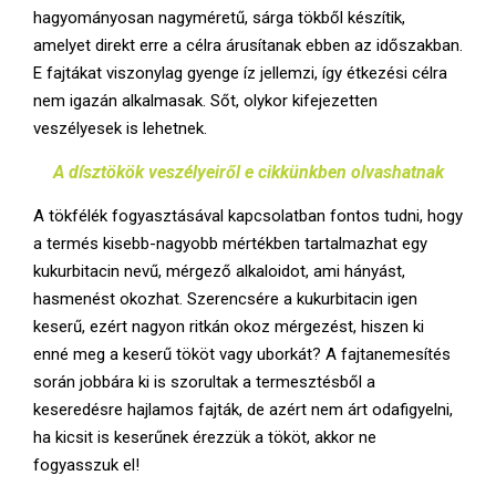
hagyományosan nagyméretű, sárga tökből készítik,
amelyet direkt erre a célra árusítanak ebben az időszakban.
E fajtákat viszonylag gyenge íz jellemzi, így étkezési célra
nem igazán alkalmasak. Sőt, olykor kifejezetten
veszélyesek is lehetnek.
A dísztökök veszélyeiről e cikkünkben olvashatnak
A tökfélék fogyasztásával kapcsolatban fontos tudni, hogy
a termés kisebb-nagyobb mértékben tartalmazhat egy
kukurbitacin nevű, mérgező alkaloidot, ami hányást,
hasmenést okozhat. Szerencsére a kukurbitacin igen
keserű, ezért nagyon ritkán okoz mérgezést, hiszen ki
enné meg a keserű tököt vagy uborkát? A fajtanemesítés
során jobbára ki is szorultak a termesztésből a
keseredésre hajlamos fajták, de azért nem árt odafigyelni,
ha kicsit is keserűnek érezzük a tököt, akkor ne
fogyasszuk el!