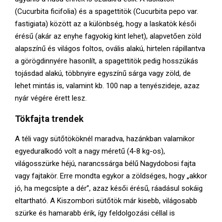
(Cucurbita ficifolia) és a spagettitök (Cucurbita pepo var.
fastigiata) között az a különbség, hogy a laskatök késői
érésű (akár az enyhe fagyokig kint lehet), alapvetően zöld
alapszínű és világos foltos, ovális alakú, hirtelen rápillantva
a görögdinnyére hasonlít, a spagettitök pedig hosszúkás
tojásdad alakú, többnyire egyszínű sárga vagy zöld, de
lehet mintás is, valamint kb. 100 nap a tenyészideje, azaz
nyár végére érett lesz.
Tökfajta trendek
A téli vagy sütőtököknél maradva, hazánkban valamikor
egyeduralkodó volt a nagy méretű (4-8 kg-os),
világosszürke héjú, narancssárga bélű Nagydobosi fajta
vagy fajtakör. Erre mondta egykor a zöldséges, hogy „akkor
jó, ha megcsípte a dér”, azaz késői érésű, ráadásul sokáig
eltartható. A Kiszombori sütőtök már kisebb, világosabb
szürke és hamarabb érik, így feldolgozási céllal is