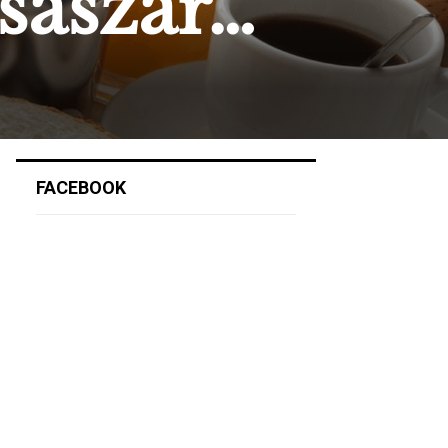
sászár…
FACEBOOK