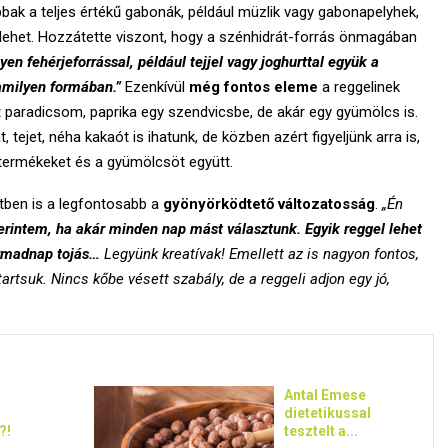
obbak a teljes értékű gabonák, például müzlik vagy gabonapelyhek,
lehet. Hozzátette viszont, hogy a szénhidrát-forrás önmagában
n fehérjeforrással, például tejjel vagy joghurttal együk a
amilyen formában.”
Ezenkívül
még fontos eleme
a reggelinek
et paradicsom, paprika egy szendvicsbe, de akár egy gyümölcs is.
át, tejet, néha kakaót is ihatunk, de közben azért figyeljünk arra is,
jtermékeket és a gyümölcsöt együtt.
tben is a legfontosabb a
gyönyörködtető változatosság
.
„Én
erintem, ha akár minden nap mást választunk. Egyik reggel lehet
armadnap tojás…
Legyünk kreatívak! Emellett az is nagyon fontos,
artsuk. Nincs kőbe vésett szabály, de a reggeli adjon egy jó,
Antal Emese
dietetikussal
?!
tesztelt a...