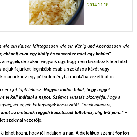
2014.11.18.
n wie ein Kaiser, Mittagessen wie ein König und Abendessen wie
, ebédelj mint egy király és vacsorázz mint egy koldus”
.
 a reggeli, de sokan vagyunk úgy, hogy nem kívánkozik le a falat
s adjuk fejünket, leginkább csak a szokásos kávét vagy
punk magunkhoz egy péksüteményt a munkába vezető úton.
g sem jut táplálékhoz.
Nagyon fontos tehát, hogy reggel
t el kell indítani a napot.
Számos kutatás bizonyítja, hogy a
tegség, és egyéb betegségek kockázatát. Ennek ellenére,
, amit az emberek reggeli készítéssel töltetnek, alig 5-8 perc.
” –
et szakmai vezetője.
i lehet hozni, hogy jól induljon a nap. A dietetikus szerint
fontos