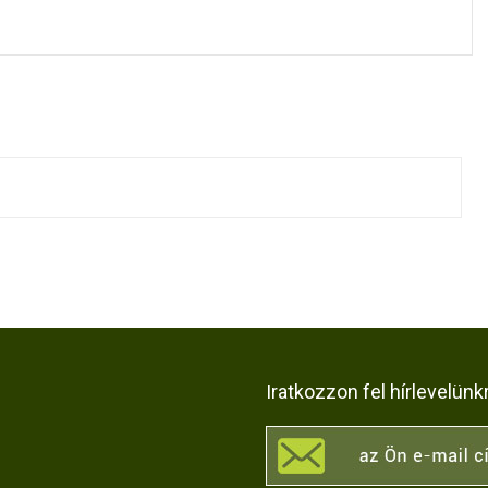
Iratkozzon fel hírlevelünk