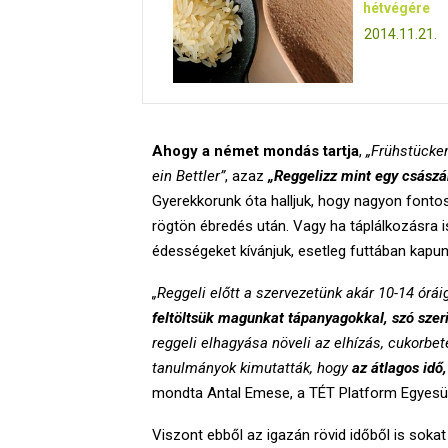
hétvégére
2014.11.21.
Ahogy a német mondás tartja
,
„Frühstücke
ein Bettler”
, azaz
„Reggelizz mint egy császár
Gyerekkorunk óta halljuk, hogy nagyon fontos
rögtön ébredés után. Vagy ha táplálkozásra i
édességeket kívánjuk, esetleg futtában ka
„Reggeli előtt a szervezetünk akár 10-14 órái
feltöltsük magunkat tápanyagokkal, szó szerin
reggeli elhagyása növeli az elhízás, cukorbe
tanulmányok kimutatták, hogy
az átlagos idő
mondta Antal Emese, a TÉT Platform Egyesül
Viszont ebből az igazán rövid időből is sokat k