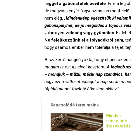
reggel a gabonafélék bevitele
. Erre a legj
de magvas kenyér fogyasztása is megfelelő 
nem elég.
„Mindenképp egészítsük ki valamilye
gabonapelyhet, de jó megoldás a tojás is val
valamilyen
zöldség vagy gyümölcs
. Ez leh
Ne felejtkezzünk el a folyadékról sem
, te
hogy számos ember nem tolerálja a tejet, te
A szakértő hangsúlyozta, hogy ebben az ese
magam is ezt az elvet követem.
A legjobb sz
– mondjuk – müzli, másik nap szendvics, h
hogy ezt a változatosságot a nap során is bet
tápláló alapot további étkezéseinkhez.”
Kapcsolódó tartalmaink
Minden
csokoládé
étcsokoládé