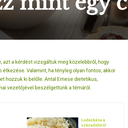
zz mint egy c
, azt a kérdést vizsgáltuk meg közelebbről, hogy
 étkezése. Valamint, ha tényleg olyan fontos, akkor
et hozzuk ki belőle. Antal Emese dietetikus,
ai vezetőjével beszélgettünk a témáról.
Ludaskása a
századelőről