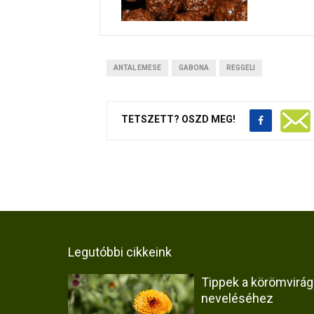
ANTAL EMESE
GABONA
REGGELI
TETSZETT? OSZD MEG!
Legutóbbi cikkeink
Tippek a körömvirág
neveléséhez