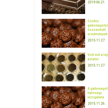
2019.06.21.
Csokis
gabonagolyó
összesített
eredmények
2015.11.27.
Volt mit a te
áztatni
2015.11.27.
A gabonagol
hatósági
vizsgálata
2015.11.26.