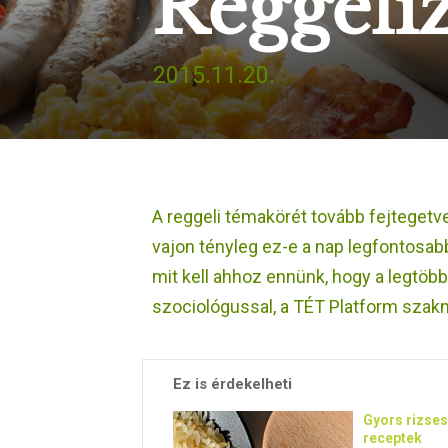
Reggeli
2015.11.20.
A reggeli témakörét tovább fejtegetve
vajon tényleg ez-e a nap legfontosabb
mit kell ahhoz ennünk, hogy a legtöbb
szociológussal, a TÉT Platform szakm
Ez is érdekelheti
Gyors rizses
receptek