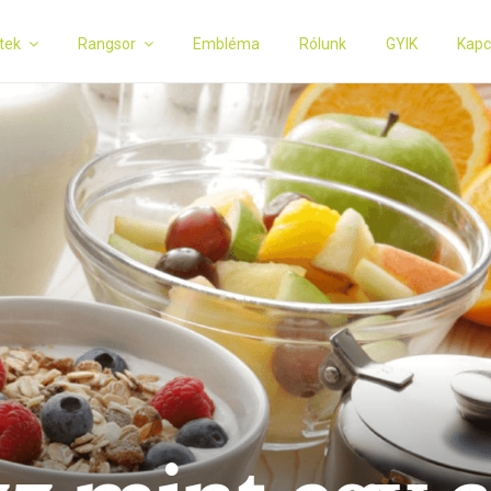
tek
Rangsor
Embléma
Rólunk
GYIK
Kapc