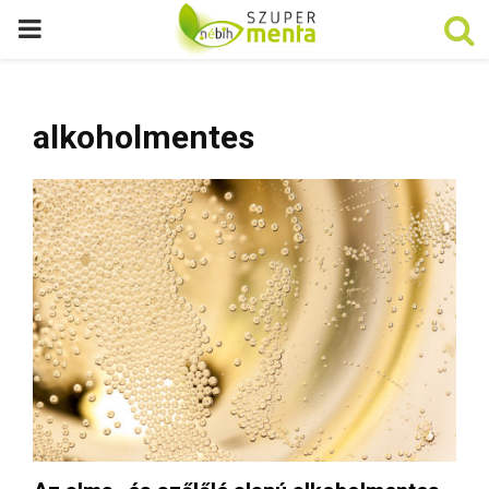
P
R
alkoholmentes
I
M
A
R
Y
M