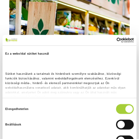
Ez a weboldal sütiket használ
Sütiket használunk a tartalmak és hirdetések személyre szabásához, közösségi 
funkciók biztosításához, valamint weboldalforgalmunk elemzéséhez. Ezenkívül 
közösségi média-, hirdető- és elemező partnereinkkel megosztjuk az Ön 
weboldalhasználatra vonatkozó adatait, akik kombinálhatják az adatokat más olyan 
adatokkal, amelyeket Ön adott meg számukra vagy az Ön által használt más 
szolgáltatásokból gyűjtöttek.
H
Adatkezelési tájékoztató
Elengedhetetlen
o
z
Beállítások
z
á