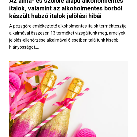
Az alma- és szőlőlé alapú alkoholmentes
E
italok, valamint az alkoholmentes borból
készült habzó italok jelölési hibái
N
A pezsgőre emlékeztető alkoholmentes italok terméktesztje
alkalmával összesen 13 terméket vizsgáltunk meg, amelyek
U
jelölés-ellenőrzése alkalmával 6 esetben találtunk kisebb
hiányosságot....