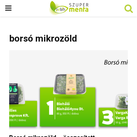
P
R
borsó mikrozöld
I
M
A
R
Y
M