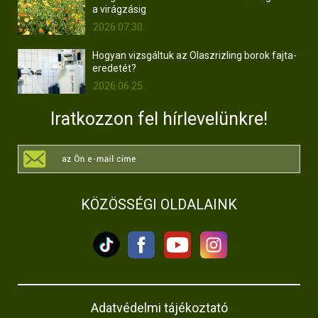
a virágzásig
2026.07.30.
Hogyan vizsgáltuk az Olaszrizling borok fajta-
eredetét?
2026.06.25.
Iratkozzon fel hírlevelünkre!
KÖZÖSSÉGI OLDALAINK
Adatvédelmi tájékoztató