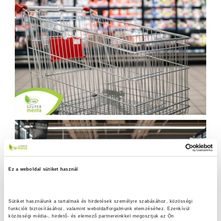
Ez a weboldal sütiket használ
Sütiket használunk a tartalmak és hirdetések személyre szabásához, közösségi 
funkciók biztosításához, valamint weboldalforgalmunk elemzéséhez. Ezenkívül 
közösségi média-, hirdető- és elemező partnereinkkel megosztjuk az Ön 