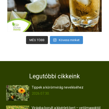
MÉG TÖBB
Kövess minket
Legutóbbi cikkeink
Tippek a körömvirág neveléséhez
2026.07.30.
Virágba borult a kísérleti kert – vetőmagoktól