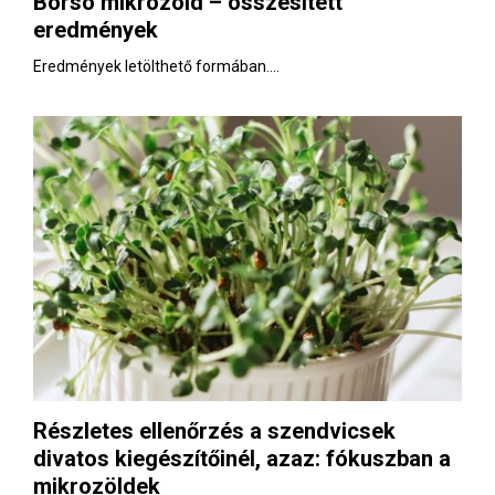
Borsó mikrozöld – összesített
E
eredmények
N
Eredmények letölthető formában....
U
Részletes ellenőrzés a szendvicsek
divatos kiegészítőinél, azaz: fókuszban a
mikrozöldek