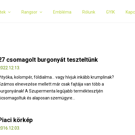
tek
Rangsor
Embléma
Rólunk
GYIK
Kapc
27 csomagolt burgonyát teszteltünk
2022.12.13.
Pityóka, kolompér, földialma… vagy hívjuk inkább krumplinak?
Számos elnevezése mellett már csak fajtája van több a
burgonyának! A Szupermenta legújabb terméktesztjén
kicsomagoltuk és alaposan szemügyre...
Piaci körkép
2016.12.03.