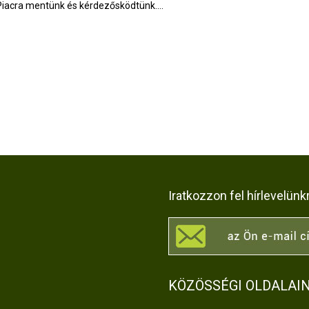
Piacra mentünk és kérdezősködtünk....
Iratkozzon fel hírlevelünk
KÖZÖSSÉGI OLDALAI