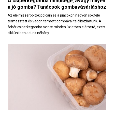
A csiperkegomba minősége, avagy milyen
E
a jó gomba? Tanácsok gombavásárláshoz
N
Az élelmiszerboltok polcain és a piacokon nagyon sokféle
termesztett és vadon termett gombával találkozhatunk. A
fehér csiperkegomba szinte minden üzletben elérhető, ezért
U
cikkünkben adunk néhány...