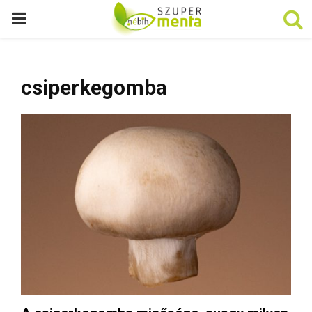
P
R
csiperkegomba
I
M
A
R
Y
M