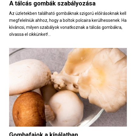
A tálcás gombák szabályozása
Az üzletekben található gombáknak szigorú előírásoknak kell
megfelelniük ahhoz, hogy a boltok polcaira kerülhessenek. Ha
kíváncsi, milyen szabályok vonatkoznak a tálcás gombákra,
olvassa el cikkünket!...
Gombafajok a kínálatban