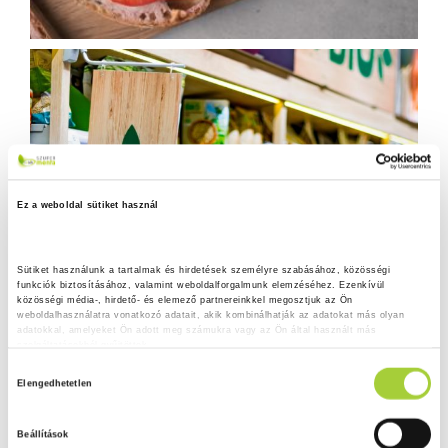
Ez a weboldal sütiket használ
Sütiket használunk a tartalmak és hirdetések személyre szabásához, közösségi 
funkciók biztosításához, valamint weboldalforgalmunk elemzéséhez. Ezenkívül 
közösségi média-, hirdető- és elemező partnereinkkel megosztjuk az Ön 
weboldalhasználatra vonatkozó adatait, akik kombinálhatják az adatokat más olyan 
adatokkal, amelyeket Ön adott meg számukra vagy az Ön által használt más 
szolgáltatásokból gyűjtöttek.
H
Adatkezelési tájékoztató
Elengedhetetlen
o
z
Beállítások
z