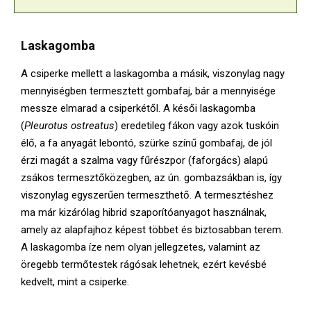
Laskagomba
A csiperke mellett a laskagomba a másik, viszonylag nagy
mennyiségben termesztett gombafaj, bár a mennyisége
messze elmarad a csiperkétől. A késői laskagomba
(
Pleurotus ostreatus
) eredetileg fákon vagy azok tuskóin
élő, a fa anyagát lebontó, szürke színű gombafaj, de jól
érzi magát a szalma vagy fűrészpor (faforgács) alapú
zsákos termesztőközegben, az ún. gombazsákban is, így
viszonylag egyszerűen termeszthető. A termesztéshez
ma már kizárólag hibrid szaporítóanyagot használnak,
amely az alapfajhoz képest többet és biztosabban terem.
A laskagomba íze nem olyan jellegzetes, valamint az
öregebb termőtestek rágósak lehetnek, ezért kevésbé
kedvelt, mint a csiperke.