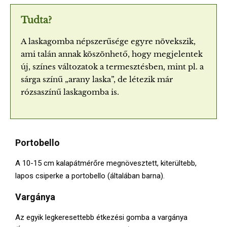
Tudta?
A laskagomba népszerűsége egyre növekszik,
ami talán annak köszönhető, hogy megjelentek
új, színes változatok a termesztésben, mint pl. a
sárga színű „arany laska”, de létezik már
rózsaszínű laskagomba is.
Portobello
A 10-15 cm kalapátmérőre megnövesztett, kiterültebb,
lapos csiperke a portobello (általában barna).
Vargánya
Az egyik legkeresettebb étkezési gomba a vargánya