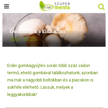
P
R
Gombafajok a kínálatban
I
2021.10.25.
M
A
Erdei gombagyűjtés során több száz vadon
R
termő, ehető gombával találkozhatunk, azonban
ma már a nagyobb boltokban és a piacokon is
Y
sokféle elérhető. Lássuk, melyek a
leggyakoribbak!
M