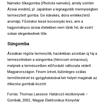
Nameko tőkegomba (
Pholiota nameko
), amely szintén
Ázsiai eredetű, pl. Japánban a legnagyobb mennyiségben
termesztett gomba. Íze édeskés, dióra emlékeztető
aromájú. Főzéskor kissé kocsonyás lesz, ami a
hagyományos ázsiai ételekben nem tűnik fel, de ezért
sokan idegenkednek tőle.
Süngomba
Ázsiában régóta termesztik, hazánkban azonban új faj a
termesztésben a süngomba (
Hericium erinaceus
),
melynek a természetben előforduló változata védett
Magyarországon. Finom ízével, különleges szálas
termőtestével és gyógyhatásával kér helyet magának az
étkezési gombák között.
Forrás: Thomas Laessoe: Határozó kézikönyvek –
Gombák, 2002.; Magyar Elektronikus Könyvtár