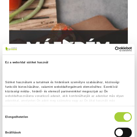
Ez a weboldal sütiket használ
Sütiket használunk a tartalmak és hirdetések személyre szabásához, közösségi 
funkciók biztosításához, valamint weboldalforgalmunk elemzéséhez. Ezenkívül 
közösségi média-, hirdető- és elemező partnereinkkel megosztjuk az Ön 
weboldalhasználatra vonatkozó adatait, akik kombinálhatják az adatokat más olyan 
adatokkal, amelyeket Ön adott meg számukra vagy az Ön által használt más 
szolgáltatásokból gyűjtöttek.
H
Adatkezelési tájékoztató
Elengedhetetlen
o
z
Beállítások
z