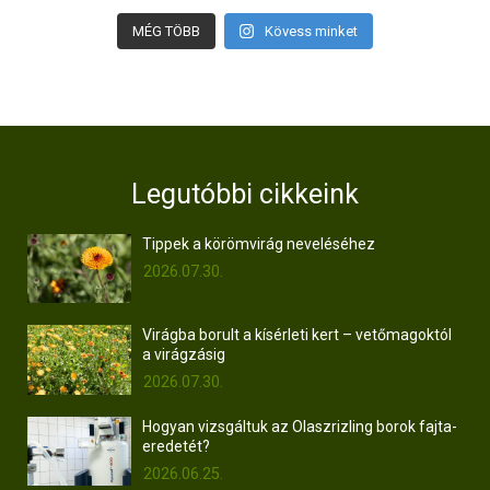
MÉG TÖBB
Kövess minket
Legutóbbi cikkeink
Tippek a körömvirág neveléséhez
2026.07.30.
Virágba borult a kísérleti kert – vetőmagoktól
a virágzásig
2026.07.30.
Hogyan vizsgáltuk az Olaszrizling borok fajta-
eredetét?
2026.06.25.