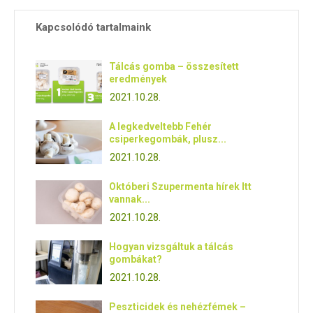
Kapcsolódó tartalmaink
Tálcás gomba – összesített
eredmények
2021.10.28.
A legkedveltebb Fehér
csiperkegombák, plusz...
2021.10.28.
Októberi Szupermenta hírek Itt
vannak...
2021.10.28.
Hogyan vizsgáltuk a tálcás
gombákat?
2021.10.28.
Peszticidek és nehézfémek –