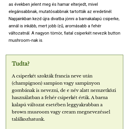
as években jelent meg és hamar elterjedt, mivel
elegánsabbnak, mutatósabbnak tartották az eredetinél.
Napjainkban kezd újra divatba jönni a barnakalapú csiperke,
annál is inkább, mert jobb ízű, aromásabb a fehér
változatnál. A nagyon tömör, fiatal csiperkét nevezik button
mushroom-nak is.
Tudta?
A csiperkét szokták francia neve után
(champignon) sampion vagy sampinyon
gombának is nevezni, de e név alatt nemzetközi
használatban a fehér csiperkét értik. A barna
kalapú változat esetében leggyakrabban a
brown musroom vagy cream megnevezéssel
találkozhatunk.