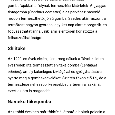
gombafajokkal is folynak termesztési kísérletek. A gyapjas
tintagomba (
Coprinus comatus
) a csiperkéhez hasonló
módon termeszthető, jóízű gomba. Szedés után viszont a
termőtest nagyon gyorsan, egy-két nap alatt elöregszik, és
fogyaszthatatlanná válik, ami jelentősen korlátozza a
felhasználhatóságot.
Shiitake
Az 1990-es évek elején jelent meg nálunk a Távol-keleten
évezredek óta termesztett shiitake gomba (
Lentinula
edodes
), amely különleges ízvilágával és gyógyhatásával
nyerte meg a gombakedvelőket. Szintén fákon élő faj, de a
termesztése nehezebb, kevesebbet is terem a laskánál,
ezért az ára is magasabb.
Nameko tőkegomba
Az utóbbi években már többfelé látható a boltok polcain a