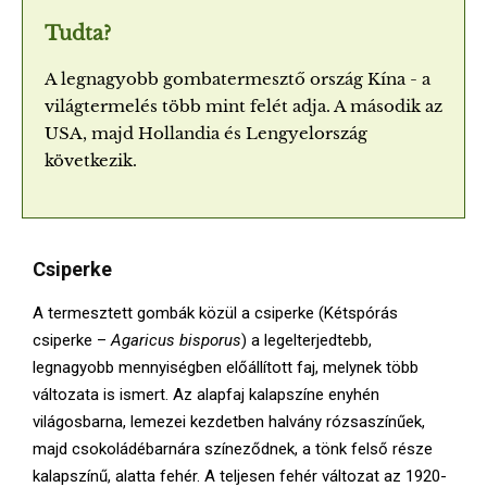
E
Tudta?
N
A legnagyobb gombatermesztő ország Kína - a
világtermelés több mint felét adja. A második az
U
USA, majd Hollandia és Lengyelország
következik.
Csiperke
A termesztett gombák közül a csiperke (Kétspórás
csiperke –
Agaricus bisporus
) a legelterjedtebb,
legnagyobb mennyiségben előállított faj, melynek több
változata is ismert. Az alapfaj kalapszíne enyhén
világosbarna, lemezei kezdetben halvány rózsaszínűek,
majd csokoládébarnára színeződnek, a tönk felső része
kalapszínű, alatta fehér. A teljesen fehér változat az 1920-