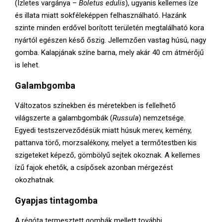
(Ízletes vargánya –
Boletus edulis
), ugyanis kellemes íze
és illata miatt sokféleképpen felhasználható. Hazánk
szinte minden erdővel borított területén megtalálható kora
nyártól egészen késő őszig. Jellemzően vastag húsú, nagy
gomba. Kalapjának színe barna, mely akár 40 cm átmérőjű
is lehet.
Galambgomba
Változatos színekben és méretekben is fellelhető
világszerte a galambgombák (
Russula
) nemzetsége.
Egyedi testszerveződésük miatt húsuk merev, kemény,
pattanva törő, morzsalékony, melyet a termőtestben kis
szigeteket képező, gömbölyű sejtek okoznak. A kellemes
ízű fajok ehetők, a csípősek azonban mérgezést
okozhatnak.
Gyapjas tintagomba
A régóta termesztett gombák mellett további