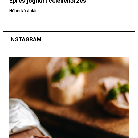
Epres joghurt célellenőrzés
E
Nébih kóstolás...
N
U
INSTAGRAM