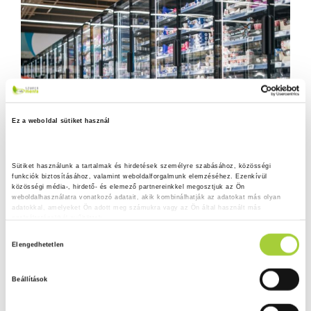
Ez a weboldal sütiket használ
Sütiket használunk a tartalmak és hirdetések személyre szabásához, közösségi 
funkciók biztosításához, valamint weboldalforgalmunk elemzéséhez. Ezenkívül 
közösségi média-, hirdető- és elemező partnereinkkel megosztjuk az Ön 
weboldalhasználatra vonatkozó adatait, akik kombinálhatják az adatokat más olyan 
adatokkal, amelyeket Ön adott meg számukra vagy az Ön által használt más 
szolgáltatásokból gyűjtöttek.
H
Adatkezelési tájékoztató
Elengedhetetlen
o
z
Beállítások
z
á