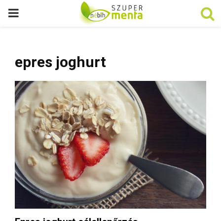
P
R
epres joghurt
I
M
A
R
Y
M