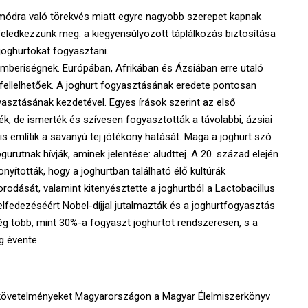
tmódra való törekvés miatt egyre nagyobb szerepet kapnak
feledkezzünk meg: a kiegyensúlyozott táplálkozás biztosítása
oghurtokat fogyasztani.
emberiségnek. Európában, Afrikában és Ázsiában erre utaló
 fellelhetőek. A joghurt fogyasztásának eredete pontosan
yasztásának kezdetével. Egyes írások szerint az első
k, de ismerték és szívesen fogyasztották a távolabbi, ázsiai
is említik a savanyú tej jótékony hatását. Maga a joghurt szó
urutnak hívják, aminek jelentése: aludttej. A 20. század elején
onyították, hogy a joghurtban található élő kultúrák
dását, valamint kitenyésztette a joghurtból a Lactobacillus
 Felfedezéséért Nobel-díjjal jutalmazták és a joghurtfogyasztás
g több, mint 30%-a fogyaszt joghurtot rendszeresen, s a
g évente.
 követelményeket Magyarországon a Magyar Élelmiszerkönyv