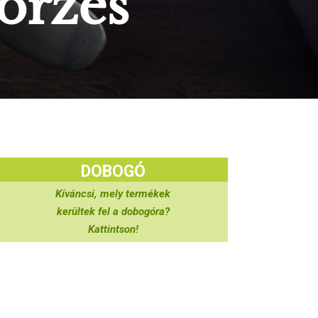
nőrzés
DOBOGÓ
Kíváncsi, mely termékek
kerültek fel a dobogóra?
Kattintson!