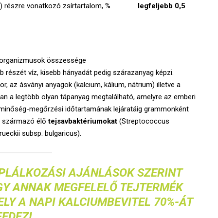
i) részre vonatkozó zsírtartalom, %
legfeljebb 0,5
kroorganizmusok összessége
bb részét víz, kisebb hányadát pedig szárazanyag képzi.
or, az ásványi anyagok (kalcium, kálium, nátrium) illetve a
rtban a legtöbb olyan tápanyag megtalálható, amelyre az emberi
t minőség-megőrzési időtartamának lejáratáig grammonként
l származó élő
tejsavbaktériumokat
(Streptococcus
ueckii subsp. bulgaricus).
ÁPLÁLKOZÁSI AJÁNLÁSOK SZERINT
AGY ANNAK MEGFELELŐ TEJTERMÉK
LY A NAPI KALCIUMBEVITEL 70%-ÁT
FEDEZI.