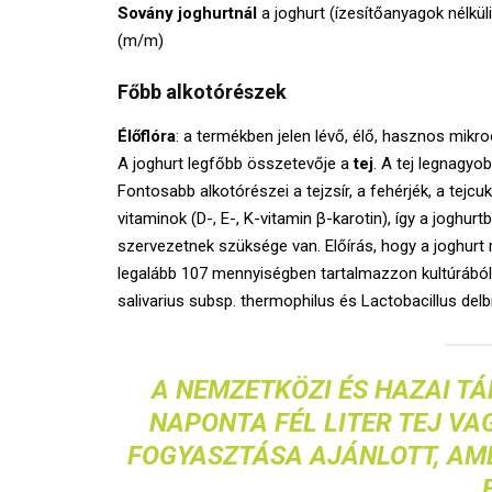
Sovány joghurtnál
a joghurt (ízesítőanyagok nélkül
(m/m)
Főbb alkotórészek
Élőflóra
: a termékben jelen lévő, élő, hasznos mi
A joghurt legfőbb összetevője a
tej
. A tej legnagyo
Fontosabb alkotórészei a tejzsír, a fehérjék, a tejcuk
vitaminok (D-, E-, K-vitamin β-karotin), így a joghu
szervezetnek szüksége van. Előírás, hogy a joghur
legalább 107 mennyiségben tartalmazzon kultúrábó
salivarius subsp. thermophilus és Lactobacillus delbr
A NEMZETKÖZI ÉS HAZAI T
NAPONTA FÉL LITER TEJ V
FOGYASZTÁSA AJÁNLOTT, AME