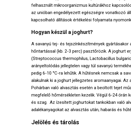
felhasznált mikroorganizmus kultúrákhoz kapcsolód
az unióban engedélyezett egészségre vonatkozó állí
kapcsolható állítások értékelési folyamata nyomonkö
Hogyan készül a joghurt?
A savanyú tej- és tejszínkészítmények gyártásakor
hőntartással (kb. 2-3 perc) pasztőrözik. A joghurt 
(Streptococcus thermophilus, Lactobacillus bulgari
arányeltolódás jellegtelen vagy túl savanyú termékhe
pedig 6-10 °C-ra lehűtik. A hűtésnek nemcsak a sav
alakulnak ki a joghurt jellegzetes aromaanyagai. A
Pohárban való alvasztás esetén a beoltott tejet műa
megfelelő hőmérsékleten kezelik. Végül 6-24 órán ker
és szag. Az ízesített joghurtokat tankokban való al
adalékanyagokat az alvasztás után, habarás és hűt
Jelölés és tárolás