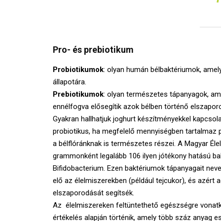
Pro- és prebiotikum
Probiotikumok
: olyan humán bélbaktériumok, amel
állapotára.
Prebiotikumok
: olyan természetes tápanyagok, am
ennélfogva elősegítik azok bélben történő elszaporo
Gyakran hallhatjuk joghurt készítményekkel kapcsol
probiotikus, ha megfelelő mennyiségben tartalmaz 
a bélflóránknak is természetes részei. A Magyar Éle
grammonként legalább 106 ilyen jótékony hatású ba
Bifidobacterium. Ezen baktériumok tápanyagait ne
elő az élelmiszerekben (például tejcukor), és azér
elszaporodását segítsék.
Az élelmiszereken feltüntethető egészségre vonat
értékelés alapján történik, amely több száz anyag 