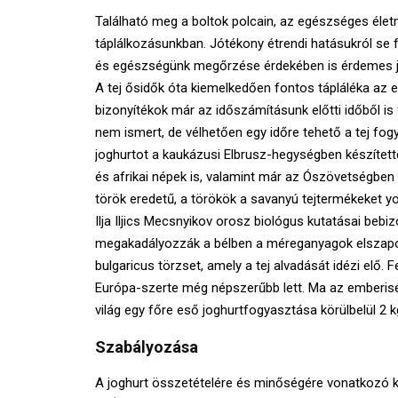
Található meg a boltok polcain, az egészséges éle
táplálkozásunkban. Jótékony étrendi hatásukról se 
és egészségünk megőrzése érdekében is érdemes j
A tej ősidők óta kiemelkedően fontos tápláléka az 
bizonyítékok már az időszámításunk előtti időből is
nem ismert, de vélhetően egy időre tehető a tej fog
joghurtot a kaukázusi Elbrusz-hegységben készítetté
és afrikai népek is, valamint már az Ószövetségben 
török eredetű, a törökök a savanyú tejtermékeket yog
Ilja Iljics Mecsnyikov orosz biológus kutatásai bebiz
megakadályozzák a bélben a méreganyagok elszaporo
bulgaricus törzset, amely a tej alvadását idézi elő.
Európa-szerte még népszerűbb lett. Ma az emberisé
világ egy főre eső joghurtfogyasztása körülbelül 2 k
Szabályozása
A joghurt összetételére és minőségére vonatkozó