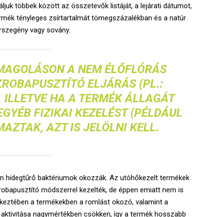
juk többek között az összetevők listáját, a lejárati dátumot,
ermék tényleges zsírtartalmát tömegszázalékban és a natúr
rszegény vagy sovány.
OMAGOLÁSON A NEM ÉLŐFLÓRÁS
ROBAPUSZTÍTÓ ELJÁRÁS (PL.:
, ILLETVE HA A TERMÉK ÁLLAGÁT
GYÉB FIZIKAI KEZELÉST (PÉLDÁUL
AZTAK, AZT IS JELÖLNI KELL.
an hidegtűrő baktériumok okozzák. Az utóhőkezelt termékek
robapusztító módszerrel kezelték, de éppen emiatt nem is
tkeztében a termékekben a romlást okozó, valamint a
aktivitása nagymértékben csökken, így a termék hosszabb