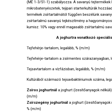
(MÉ 1-3/51-1) szabályozza. A savanyú tejtermékek beá
mikrobatenyészetek, tejipari starterkultúrák hozzáa
termékek zsírtartalmától függően beszélünk savanyít
zsírtartalmú savanyú tejkészítmény a hagyományos jog
kumisz. 10% vagy ennél magasabb zsírtartalmú savan
A joghurtra vonatkozó speciáli
Tejfehérje-tartalom, legalább, % (m/m)
Tejfehérje-tartalom a zsírmentes szárazanyagban, 
Tejsavtartalom a vízfázisban, legalább, % (m/m)
Kultúrából származó tejsavbaktériumok száma, lega
Zsíros joghurtnál
a joghurt (ízesítőanyagok nélküli
(m/m)
Zsírszegény joghurtnál
a joghurt (ízesítőanyagok 
% (m/m)