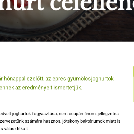
hurt célelle
r hónappal ezelőtt, az epres gyümölcsjoghurtok
 ennek az eredményeit ismertetjük.
edvelt joghurtok fogyasztása; nem csupán finom, jellegzetes
a szervezetünk számára hasznos, jótékony baktériumok miatt is
es választéka t