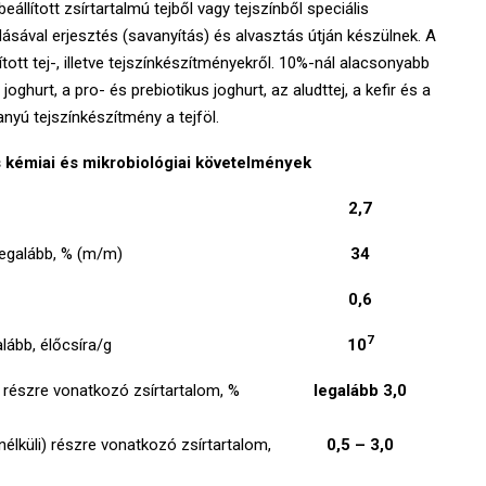
llított zsírtartalmú tejből vagy tejszínből speciális
dásával erjesztés (savanyítás) és alvasztás útján készülnek. A
ott tej-, illetve tejszínkészítményekről. 10%-nál alacsonyabb
hurt, a pro- és prebiotikus joghurt, az aludttej, a kefir és a
yú tejszínkészítmény a tejföl.
s kémiai és mikrobiológiai követelmények
2,7
legalább, % (m/m)
34
0,6
7
lább, élőcsíra/g
10
) részre vonatkozó zsírtartalom, %
legalább 3,0
nélküli) részre vonatkozó zsírtartalom,
0,5 – 3,0