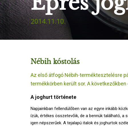
Epres jog
2014.11.10.
Nébih kóstolás
Az első átfogó Nébih-terméktesztelésre pá
termékkörben került sor. A következőkben
A joghurt története
Napjainkban fellendülőben van az egyre inkább közk
ízük, értékes összetevőik, de a bennük található, 
igen népszerűek. A tejalapú italok és joghurtok szél