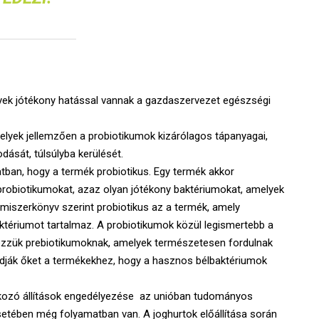
yek jótékony hatással vannak a gazdaszervezet egészségi
elyek jellemzően a probiotikumok kizárólagos tápanyagai,
dását, túlsúlyba kerülését.
atban, hogy a termék probiotikus. Egy termék akkor
probiotikumokat, azaz olyan jótékony baktériumokat, amelyek
lmiszerkönyv szerint probiotikus az a termék, amely
ktériumot tartalmaz. A probiotikumok közül legismertebb a
vezzük prebiotikumoknak, amelyek természetesen fordulnak
t adják őket a termékekhez, hogy a hasznos bélbaktériumok
kozó állítások engedélyezése az unióban tudományos
esetében még folyamatban van. A joghurtok előállítása során