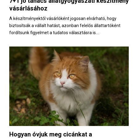
7+1 jó tanács állatgyógyászati készítmény
E
vásárlásához
N
A készítményektől vásárlóként jogosan elvárható, hogy
biztosítsák a vállalt hatást, azonban felelős állattartóként
fordítsunk figyelmet a tudatos választásra is....
U
Hogyan óvjuk meg cicánkat a