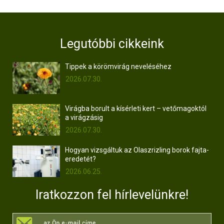
Legutóbbi cikkeink
Tippek a körömvirág neveléséhez
2026.07.30.
Virágba borult a kísérleti kert – vetőmagoktól
a virágzásig
2026.07.30.
Hogyan vizsgáltuk az Olaszrizling borok fajta-
eredetét?
2026.06.25.
Iratkozzon fel hírlevelünkre!