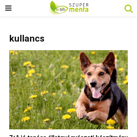
P
R
kullancs
I
M
A
R
Y
M