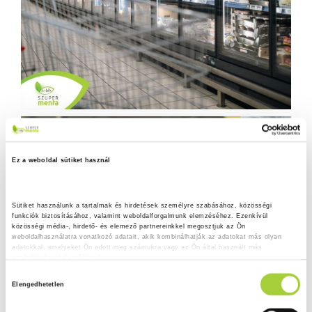
Ez a weboldal sütiket használ
Sütiket használunk a tartalmak és hirdetések személyre szabásához, közösségi 
funkciók biztosításához, valamint weboldalforgalmunk elemzéséhez. Ezenkívül 
közösségi média-, hirdető- és elemező partnereinkkel megosztjuk az Ön 
weboldalhasználatra vonatkozó adatait, akik kombinálhatják az adatokat más olyan 
adatokkal, amelyeket Ön adott meg számukra vagy az Ön által használt más 
szolgáltatásokból gyűjtöttek.
H
Adatkezelési tájékoztató
Elengedhetetlen
o
z