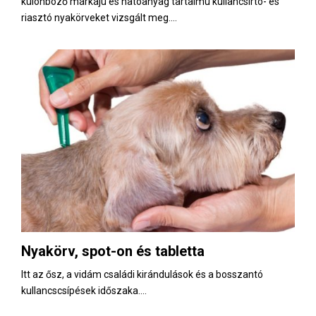
különböző márkájú és hatóanyag tartalmú kullancsirtó- és
riasztó nyakörveket vizsgált meg....
Nyakörv, spot-on és tabletta
Itt az ősz, a vidám családi kirándulások és a bosszantó
kullancscsípések időszaka....