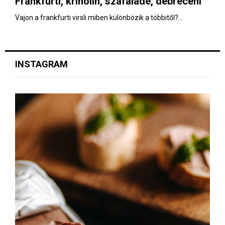
Frankfurti, krinolin, szafaládé, debreceni
E
Vajon a frankfurti virsli miben különbözik a többitől?...
N
U
INSTAGRAM