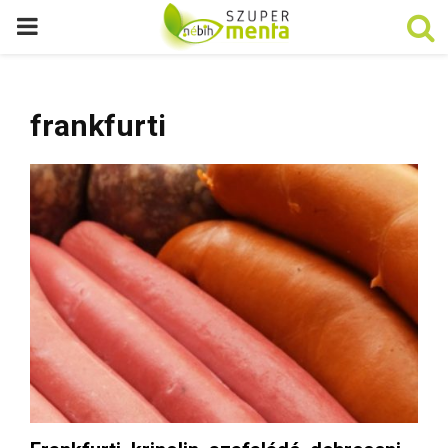
P
R
frankfurti
I
M
A
R
Y
M