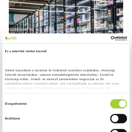
Ez a weboldal sütiket használ
Sütiket használunk a tartalmak és hirdetések személyre szabásához, közösségi 
funkciók biztosításához, valamint weboldalforgalmunk elemzéséhez. Ezenkívül 
közösségi média-, hirdető- és elemező partnereinkkel megosztjuk az Ön 
weboldalhasználatra vonatkozó adatait, akik kombinálhatják az adatokat más olyan 
adatokkal, amelyeket Ön adott meg számukra vagy az Ön által használt más 
szolgáltatásokból gyűjtöttek.
H
Adatkezelési tájékoztató
Elengedhetetlen
o
z
Beállítások
z
á