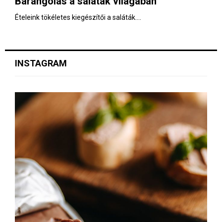
Barangolás a saláták világában
E
Ételeink tökéletes kiegészítői a saláták....
N
U
INSTAGRAM