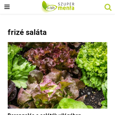
P
R
frizé saláta
I
M
A
R
Y
M