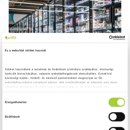
Ez a weboldal sütiket használ
Sütiket használunk a tartalmak és hirdetések személyre szabásához, közösségi 
funkciók biztosításához, valamint weboldalforgalmunk elemzéséhez. Ezenkívül 
közösségi média-, hirdető- és elemező partnereinkkel megosztjuk az Ön 
weboldalhasználatra vonatkozó adatait, akik kombinálhatják az adatokat más olyan 
adatokkal, amelyeket Ön adott meg számukra vagy az Ön által használt más 
szolgáltatásokból gyűjtöttek.
H
Adatkezelési tájékoztató
Elengedhetetlen
o
z
Beállítások
z
á