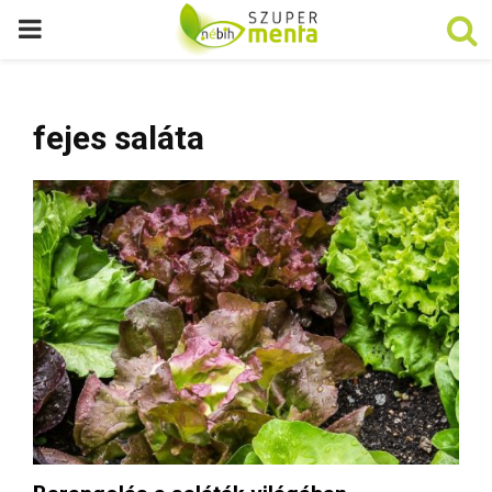
P
R
fejes saláta
I
M
A
R
Y
M