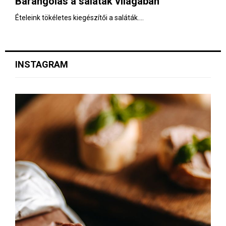
Barangolás a saláták világában
E
Ételeink tökéletes kiegészítői a saláták....
N
U
INSTAGRAM