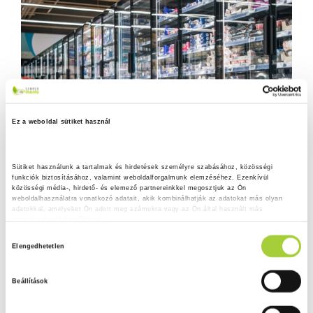
Ez a weboldal sütiket használ
Sütiket használunk a tartalmak és hirdetések személyre szabásához, közösségi 
funkciók biztosításához, valamint weboldalforgalmunk elemzéséhez. Ezenkívül 
közösségi média-, hirdető- és elemező partnereinkkel megosztjuk az Ön 
weboldalhasználatra vonatkozó adatait, akik kombinálhatják az adatokat más olyan 
adatokkal, amelyeket Ön adott meg számukra vagy az Ön által használt más 
szolgáltatásokból gyűjtöttek.
H
Adatkezelési tájékoztató
Elengedhetetlen
o
z
Beállítások
z
á