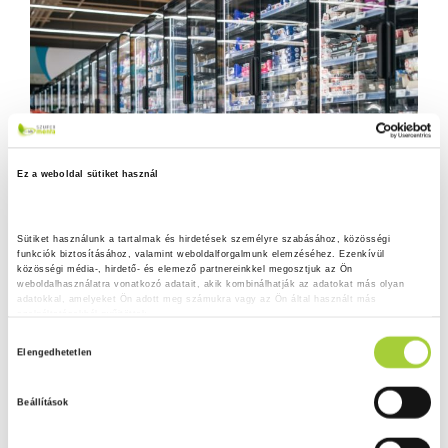
Ez a weboldal sütiket használ
Sütiket használunk a tartalmak és hirdetések személyre szabásához, közösségi 
funkciók biztosításához, valamint weboldalforgalmunk elemzéséhez. Ezenkívül 
közösségi média-, hirdető- és elemező partnereinkkel megosztjuk az Ön 
weboldalhasználatra vonatkozó adatait, akik kombinálhatják az adatokat más olyan 
adatokkal, amelyeket Ön adott meg számukra vagy az Ön által használt más 
szolgáltatásokból gyűjtöttek.
H
Adatkezelési tájékoztató
Elengedhetetlen
o
z
Beállítások
z
á