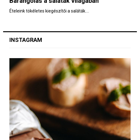
Barangolás a saláták világában
E
Ételeink tökéletes kiegészítői a saláták....
N
U
INSTAGRAM