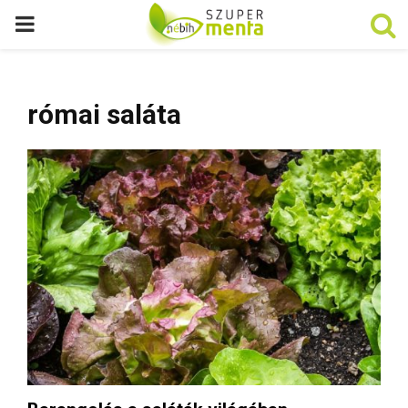
P
R
római saláta
I
M
A
R
Y
M