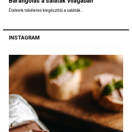
Barangolás a saláták világában
E
Ételeink tökéletes kiegészítői a saláták....
N
U
INSTAGRAM