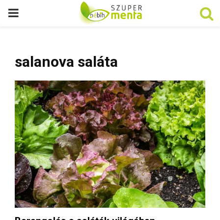
P
R
salanova saláta
I
M
A
R
Y
M