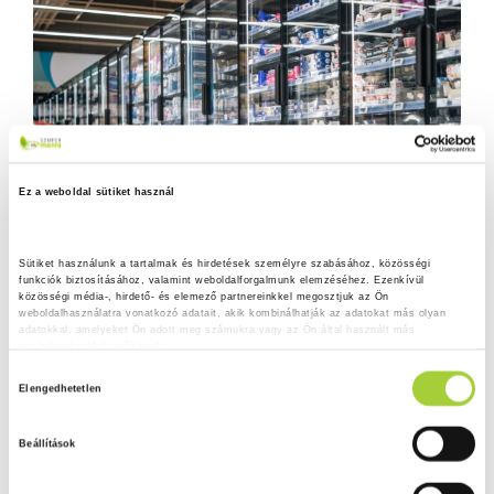
Ez a weboldal sütiket használ
Sütiket használunk a tartalmak és hirdetések személyre szabásához, közösségi 
funkciók biztosításához, valamint weboldalforgalmunk elemzéséhez. Ezenkívül 
közösségi média-, hirdető- és elemező partnereinkkel megosztjuk az Ön 
weboldalhasználatra vonatkozó adatait, akik kombinálhatják az adatokat más olyan 
adatokkal, amelyeket Ön adott meg számukra vagy az Ön által használt más 
szolgáltatásokból gyűjtöttek.
H
Adatkezelési tájékoztató
Elengedhetetlen
o
z
Beállítások
z
á