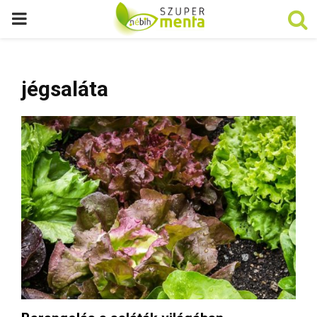
P
R
jégsaláta
I
M
A
R
Y
M