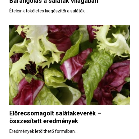
Barangolás a saláták világában
E
Ételeink tökéletes kiegészítői a saláták....
N
U
Előrecsomagolt salátakeverék –
összesített eredmények
Eredmények letölthető formában....