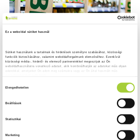
Ez a weboldal sütiket használ
Sütiket használunk a tartalmak és hirdetések személyre szabásához, közösségi 
funkciók biztosításához, valamint weboldalforgalmunk elemzéséhez. Ezenkívül 
közösségi média-, hirdető- és elemező partnereinkkel megosztjuk az Ön 
weboldalhasználatra vonatkozó adatait, akik kombinálhatják az adatokat más olyan 
adatokkal, amelyeket Ön adott meg számukra vagy az Ön által használt más 
szolgáltatásokból gyűjtöttek.
H
Adatkezelési tájékoztató
Elengedhetetlen
o
z
Beállítások
z
á
Statisztikai
j
á
Marketing
r