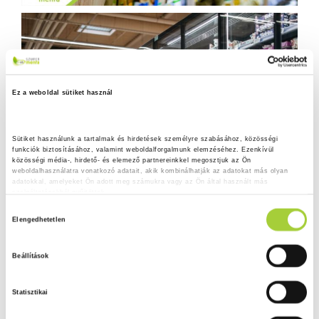
Ez a weboldal sütiket használ
Sütiket használunk a tartalmak és hirdetések személyre szabásához, közösségi 
funkciók biztosításához, valamint weboldalforgalmunk elemzéséhez. Ezenkívül 
közösségi média-, hirdető- és elemező partnereinkkel megosztjuk az Ön 
weboldalhasználatra vonatkozó adatait, akik kombinálhatják az adatokat más olyan 
adatokkal, amelyeket Ön adott meg számukra vagy az Ön által használt más 
szolgáltatásokból gyűjtöttek.
H
Adatkezelési tájékoztató
Elengedhetetlen
o
z
Beállítások
z
á
Statisztikai
j
á