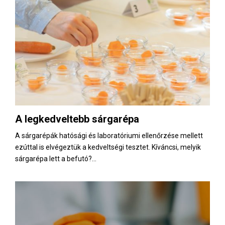
A legkedveltebb sárgarépa
A sárgarépák hatósági és laboratóriumi ellenőrzése mellett
ezúttal is elvégeztük a kedveltségi tesztet. Kíváncsi, melyik
sárgarépa lett a befutó?...