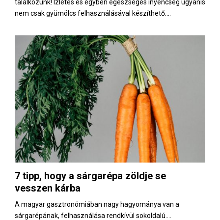
találkozunk! Ízletes és egyben egészséges ínyencség ugyanis
nem csak gyümölcs felhasználásával készíthető....
7 tipp, hogy a sárgarépa zöldje se
vesszen kárba
A magyar gasztronómiában nagy hagyománya van a
sárgarépának, felhasználása rendkívül sokoldalú....