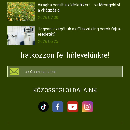
Virágba borult a kísérleti kert – vetőmagoktól
a virágzásig
2026.07.30.
Hogyan vizsgáltuk az Olaszrizling borok fajta-
eredetét?
2026.06.25.
Iratkozzon fel hírlevelünkre!
KÖZÖSSÉGI OLDALAINK