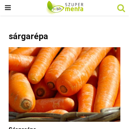
P
R
sárgarépa
I
M
A
R
Y
M