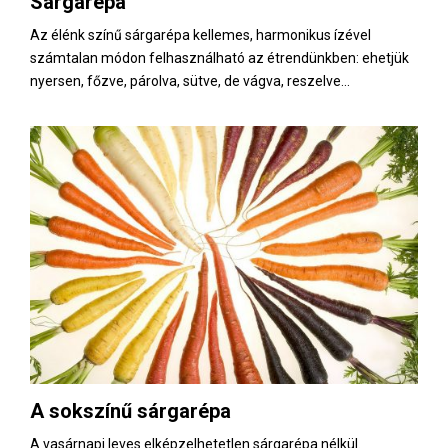
Sárgarépa
E
Az élénk színű sárgarépa kellemes, harmonikus ízével
számtalan módon felhasználható az étrendünkben: ehetjük
N
nyersen, főzve, párolva, sütve, de vágva, reszelve...
U
A sokszínű sárgarépa
A vasárnapi leves elképzelhetetlen sárgarépa nélkül.