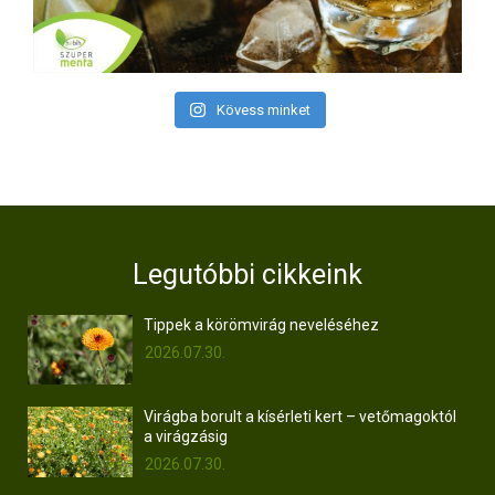
Kövess minket
Legutóbbi cikkeink
Tippek a körömvirág neveléséhez
2026.07.30.
Virágba borult a kísérleti kert – vetőmagoktól
a virágzásig
2026.07.30.