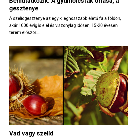
Bemutatkozik: A gyümölcsfák óriása, a
E
gesztenye
N
A szelídgesztenye az egyik leghosszabb életű fa a földön,
akár 1000 évig is elél és viszonylag idősen, 15-20 évesen
terem először....
U
Vad vagy szelíd