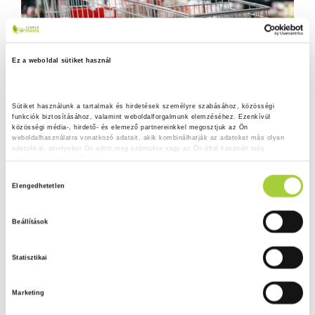
Ez a weboldal sütiket használ
Sütiket használunk a tartalmak és hirdetések személyre szabásához, közösségi 
funkciók biztosításához, valamint weboldalforgalmunk elemzéséhez. Ezenkívül 
közösségi média-, hirdető- és elemező partnereinkkel megosztjuk az Ön 
weboldalhasználatra vonatkozó adatait, akik kombinálhatják az adatokat más olyan 
adatokkal, amelyeket Ön adott meg számukra vagy az Ön által használt más 
szolgáltatásokból gyűjtöttek.
H
Adatkezelési tájékoztató
Elengedhetetlen
o
z
Beállítások
z
á
Statisztikai
j
á
Marketing
r
u