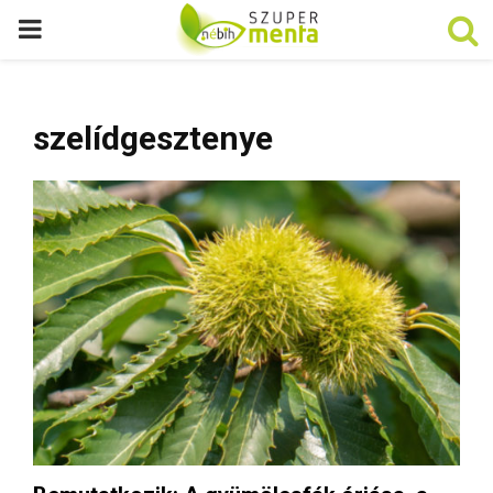
P
R
szelídgesztenye
I
M
A
R
Y
M