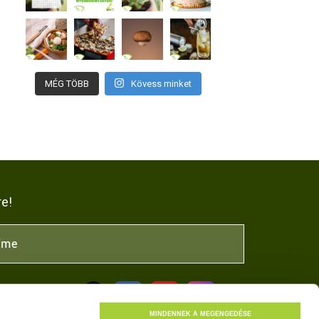
MÉG TÖBB
Kövess minket
re!
NK
MINDENNEK A MEGENGEDÉSE