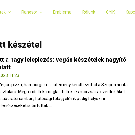
tek
Rangsor
Embléma
Rólunk
GYIK
Kapc
tt készétel
Itt a nagy leleplezés: vegán készételek nagyító
alatt
2023.11.23.
Vegán pizza, hamburger és sütemény került ezúttal a Szupermenta
asztalára. Megrendeltük, megkóstoltuk, és morzsáira szedtük őket
a laboratóriumban, hatósági felügyelőink pedig helyszíni
llenőrzéseket is tartottak....