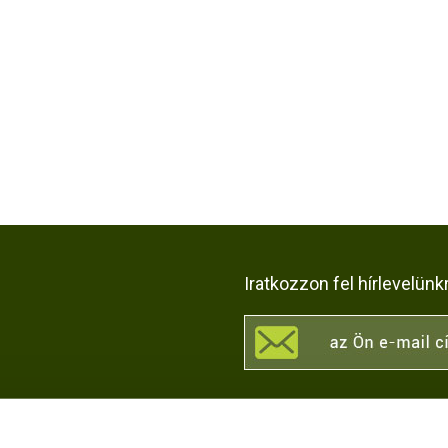
Iratkozzon fel hírlevelünk
KÖZÖSSÉGI OLDALAI