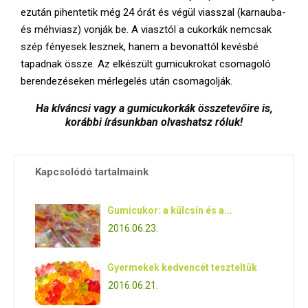
ezután pihentetik még 24 órát és végül viasszal (karnauba-
és méhviasz) vonják be. A viasztól a cukorkák nemcsak
szép fényesek lesznek, hanem a bevonattól kevésbé
tapadnak össze. Az elkészült gumicukrokat csomagoló
berendezéseken mérlegelés után csomagolják.
Ha kíváncsi vagy a gumicukorkák összetevőire is,
korábbi írásunkban olvashatsz róluk!
Kapcsolódó tartalmaink
Gumicukor: a külcsín és a...
2016.06.23.
Gyermekek kedvencét teszteltük
2016.06.21.