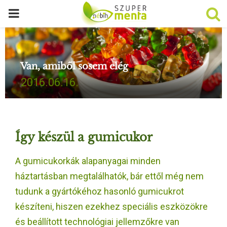
P
R
Van, amiből sosem elég
I
2016.06.16.
M
A
Így készül a gumicukor
R
A gumicukorkák alapanyagai minden
háztartásban megtalálhatók, bár ettől még nem
Y
tudunk a gyártókéhoz hasonló gumicukrot
M
készíteni, hiszen ezekhez speciális eszközökre
és beállított technológiai jellemzőkre van