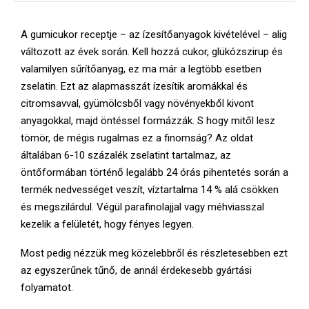
A gumicukor receptje – az ízesítőanyagok kivételével – alig
változott az évek során. Kell hozzá cukor, glükózszirup és
valamilyen sűrítőanyag, ez ma már a legtöbb esetben
zselatin. Ezt az alapmasszát ízesítik aromákkal és
citromsavval, gyümölcsből vagy növényekből kivont
anyagokkal, majd öntéssel formázzák. S hogy mitől lesz
tömör, de mégis rugalmas ez a finomság? Az oldat
általában 6-10 százalék zselatint tartalmaz, az
öntőformában történő legalább 24 órás pihentetés során a
termék nedvességet veszít, víztartalma 14 % alá csökken
és megszilárdul. Végül parafinolajjal vagy méhviasszal
kezelik a felületét, hogy fényes legyen.
Most pedig nézzük meg közelebbről és részletesebben ezt
az egyszerűnek tűnő, de annál érdekesebb gyártási
folyamatot.