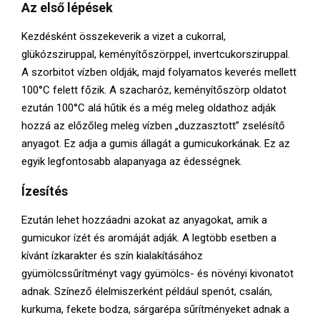
Az első lépések
Kezdésként összekeverik a vizet a cukorral,
glükózsziruppal, keményítőszörppel, invertcukorsziruppal.
A szorbitot vízben oldják, majd folyamatos keverés mellett
100°C felett főzik. A szacharóz, keményítőszörp oldatot
ezután 100°C alá hűtik és a még meleg oldathoz adják
hozzá az előzőleg meleg vízben „duzzasztott” zselésítő
anyagot. Ez adja a gumis állagát a gumicukorkának. Ez az
egyik legfontosabb alapanyaga az édességnek.
Ízesítés
Ezután lehet hozzáadni azokat az anyagokat, amik a
gumicukor ízét és aromáját adják. A legtöbb esetben a
kívánt ízkarakter és szín kialakításához
gyümölcssűrítményt vagy gyümölcs- és növényi kivonatot
adnak. Színező élelmiszerként például spenót, csalán,
kurkuma, fekete bodza, sárgarépa sűrítményeket adnak a