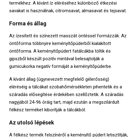
termékhez. A kívánt íz eléréséhez különböző étkezési
savakat is használnak, citromsavat, almasavat és tejsavat.
Forma és állag
Az ízesített és színezett masszát öntéssel formázzák. Az
öntőforma többnyire keményítőpúderből kialakított
öntőforma. A keményítőpúdert fatálcákba töltik és
gipszből készült pozitív mintával belesajtolják a
gumicukorka negatív formáját a keményítőpúderbe.
A kívánt állag (úgynevezett megfelelő gélerősség)
eléréséig a tálcákat szobahőmérsékleten pihentetik és a
száradás elősegítése érdekében szellőztetik. A száradás
nagyjából 24-96 óráig tart, majd ezután a megszilárdult
félkész terméket kiborítják a tálcákból.
Az utolsó lépések
A félkész termék felszínéről a keményítő púdert letisztítják,