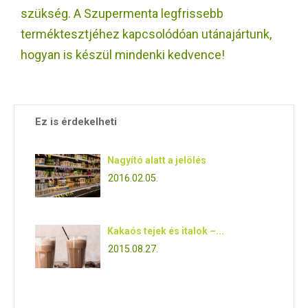
E
szükség. A Szupermenta legfrissebb
terméktesztjéhez kapcsolódóan utánajártunk,
N
hogyan is készül mindenki kedvence!
U
Ez is érdekelheti
Nagyító alatt a jelölés
2016.02.05.
Kakaós tejek és italok –...
2015.08.27.