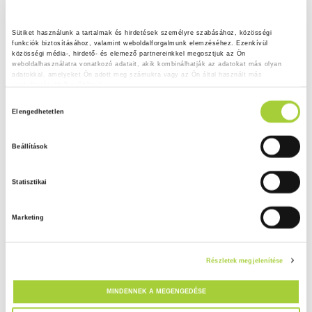
Sütiket használunk a tartalmak és hirdetések személyre szabásához, közösségi 
funkciók biztosításához, valamint weboldalforgalmunk elemzéséhez. Ezenkívül 
közösségi média-, hirdető- és elemező partnereinkkel megosztjuk az Ön 
weboldalhasználatra vonatkozó adatait, akik kombinálhatják az adatokat más olyan 
adatokkal, amelyeket Ön adott meg számukra vagy az Ön által használt más 
szolgáltatásokból gyűjtöttek.
H
Adatkezelési tájékoztató
Elengedhetetlen
o
z
Beállítások
z
á
Statisztikai
j
á
Marketing
r
u
l
Részletek megjelenítése
á
s
MINDENNEK A MEGENGEDÉSE
k