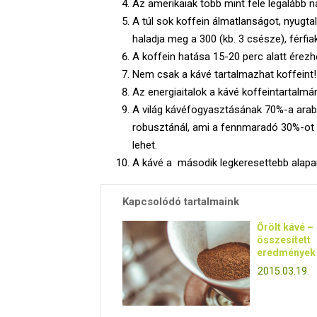
Az amerikaiak több mint fele legalább 
A túl sok koffein álmatlanságot, nyugta
haladja meg a 300 (kb. 3 csésze), férfi
A koffein hatása 15-20 perc alatt érezhe
Nem csak a kávé tartalmazhat koffeint! 
Az energiaitalok a kávé koffeintartalmá
A világ kávéfogyasztásának 70%-a arab
robusztánál, ami a fennmaradó 30%-ot te
lehet.
A kávé a második legkeresettebb alapan
Kapcsolódó tartalmaink
Őrölt kávé –
összesített
eredmények
2015.03.19.