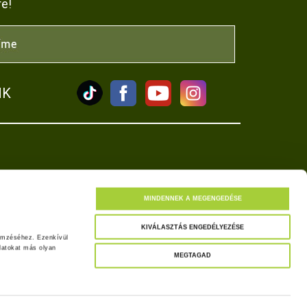
re!
NK
tkozat
MINDENNEK A MEGENGEDÉSE
KIVÁLASZTÁS ENGEDÉLYEZÉSE
emzéséhez. Ezenkívül 
atokat más olyan 
MEGTAGAD