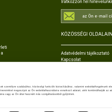
Iratkozzon fel hírlevelünk
KÖZÖSSÉGI OLDALAI
leti
 a
Adatvédelmi tájékoztató
Kapcsolat
Impresszum
Akadálymentesítési nyila
z
jta-
ések személyre szabásához, közösségi funkciók biztosításához, valamint weboldalforgalmunk el
rtnereinkkel megosztjuk az Ön weboldalhasználatra vonatkozó adatait, akik kombinálhatják az ad
ra vagy az Ön által használt más szolgáltatásokból gyűjtöttek.