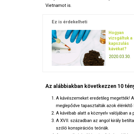
Vietnamot is.
Ez is érdekelheti
Hogyan
vizsgáltuk a
kapszulás
kávékat?
2020.03.30.
Az alábbiakban következzen 10 tény
A kávészemeket eredetileg megették! Az 
meglepődve tapasztalták azok élénkítő 
A kávébab alatt a köznyelv valójában a 
A XVII. században az angol király betilt
szóló konspirációs teóriák.