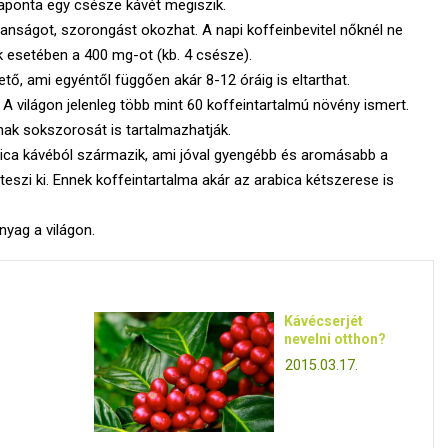
naponta egy csésze kávét megiszik.
lanságot, szorongást okozhat. A napi koffeinbevitel nőknél ne
ak esetében a 400 mg-ot (kb. 4 csésze).
tő, ami egyéntől függően akár 8-12 óráig is eltarthat.
A világon jelenleg több mint 60 koffeintartalmú növény ismert.
nak sokszorosát is tartalmazhatják.
ica kávéból származik, ami jóval gyengébb és aromásabb a
szi ki. Ennek koffeintartalma akár az arabica kétszerese is
yag a világon.
Kávécserjét
nevelni otthon?
2015.03.17.