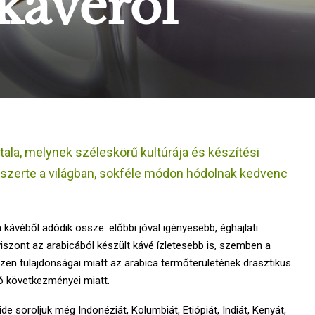
 kávéról
itala, melynek széleskörű kultúrája és készítési
szerte a világban, sokféle módon hódolnak kedvenc
kávéből adódik össze: előbbi jóval igényesebb, éghajlati
iszont az arabicából készült kávé ízletesebb is, szemben a
ezen tulajdonságai miatt az arabica termőterületének drasztikus
tó következményei miatt.
de soroljuk még Indonéziát, Kolumbiát, Etiópiát, Indiát, Kenyát,