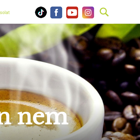
solat
an nem