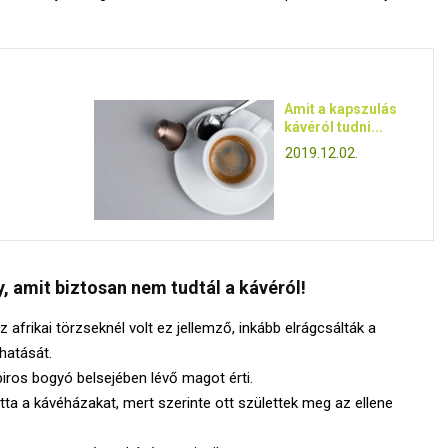
Amit a kapszulás
kávéról tudni...
2019.12.02.
, amit biztosan nem tudtál a kávéról!
afrikai törzseknél volt ez jellemző, inkább elrágcsálták a
hatását.
piros bogyó belsejében lévő magot érti.
atta a kávéházakat, mert szerinte ott születtek meg az ellene