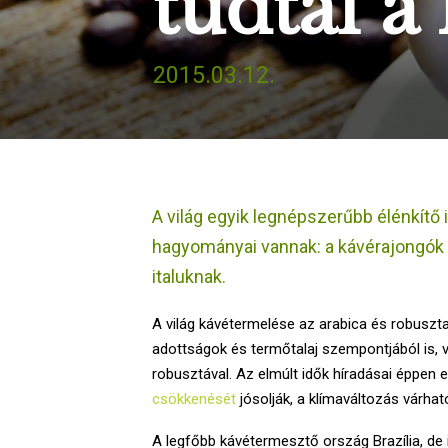
tudtál a
2015.03.12.
A világ egyik legnépszerűbb élénkítő 
hagyományai vannak: a kávérajongók 
italuknak.
A világ kávétermelése az arabica és robuszta 
adottságok és termőtalaj szempontjából is, v
robusztával. Az elmúlt idők híradásai éppen 
csökkenését
jósolják, a klímaváltozás várha
A legfőbb kávétermesztő ország Brazília, de i