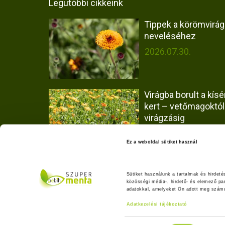
Legutóbbi cikkeink
Tippek a körömvirág
neveléséhez
2026.07.30.
Virágba borult a kísér
kert – vetőmagoktól
virágzásig
2026.07.30.
Ez a weboldal sütiket használ
Hogyan vizsgáltuk a
Olaszrizling borok fa
Sütiket használunk a tartalmak és hirdet
közösségi média-, hirdető- és elemező pa
eredetét?
adatokkal, amelyeket Ön adott meg számuk
2026.06.25.
Adatkezelési tájékoztató