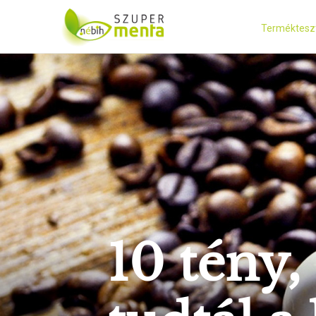
Terméktesz
10 tény,