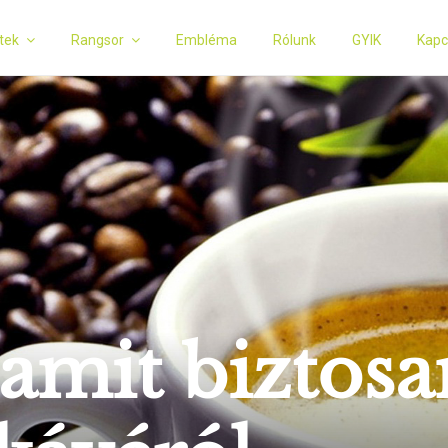
tek
Rangsor
Embléma
Rólunk
GYIK
Kapc
 amit biztos