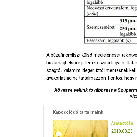
A búzafinomliszt külső megjelenését tekint
búzamagbelsőre jellemző színű legyen. Illatá
szagtól, valamint idegen íztől mentesnek ke
gyakorlatilag ne tartalmazzon. Fontos, hog
Kövesse velünk továbbra is a Szuperm
viz
Kapcsolódó tartalmaink
Aratástól a l
2018.03.23.