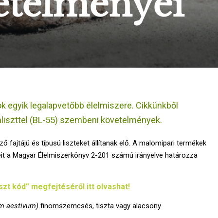
etelményei
k egyik legalapvetőbb élelmiszere. Cikkünkből
mliszttel (BL-55) szembeni követelmények.
fajtájú és típusú liszteket állítanak elő. A malomipari termékek
yeit a Magyar Élelmiszerkönyv 2-201 számú irányelve határozza
iszt kód” megfejtéséről itt olvashat!
um aestivum)
finomszemcsés, tiszta vagy alacsony