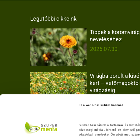
Legutóbbi cikkeink
Tippek a körömvirág
neveléséhez
2026.07.30.
Virágba borult a kísér
kert – vetőmagoktól
virágzásig
2026.07.30.
Ez a weboldal sütiket használ
Hogyan vizsgáltuk a
Olaszrizling borok fa
Sütiket használunk a tartalmak és hirdet
közösségi média-, hirdető- és elemező pa
eredetét?
adatokkal, amelyeket Ön adott meg számuk