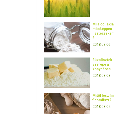
Mi a cöliákia
másképpen
lisztérzéke
?
2018.03.06.
Búzalisztek
szerepe a
konyhában
2018.03.03.
Mitől lesz fi
finomliszt?
2018.03.02.