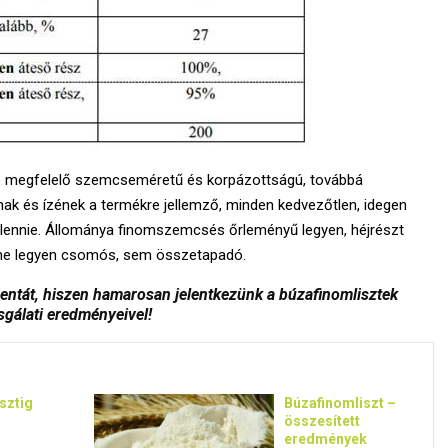
ve megfelelő szemcseméretű és korpázottságú, továbbá
nak és ízének a termékre jellemző, minden kedvezőtlen, idegen
ll lennie. Állománya finomszemcsés őrleményű legyen, héjrészt
y ne legyen csomós, sem összetapadó.
entát, hiszen hamarosan jelentkezünk a búzafinomlisztek
sgálati eredményeivel!
isztig
Búzafinomliszt –
összesített
eredmények