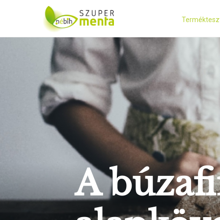
Terméktesz
A búzaf