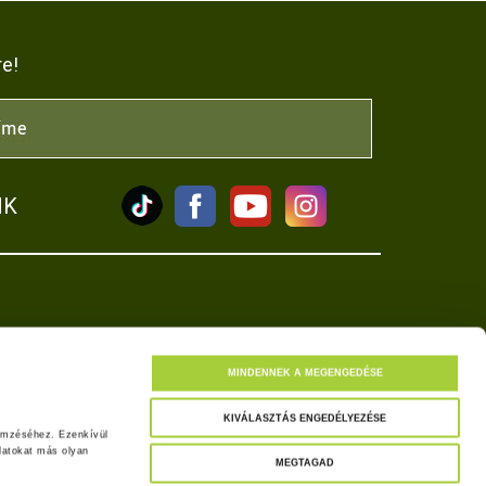
re!
NK
tkozat
MINDENNEK A MEGENGEDÉSE
KIVÁLASZTÁS ENGEDÉLYEZÉSE
emzéséhez. Ezenkívül 
atokat más olyan 
MEGTAGAD