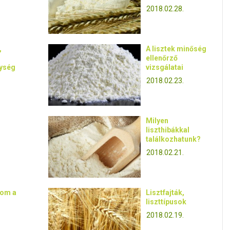
2018.02.28.
,
A lisztek minőség
ellenőrző
nység
vizsgálatai
2018.02.23.
Milyen
liszthibákkal
találkozhatunk?
2018.02.21.
nom a
Lisztfajták,
liszttípusok
2018.02.19.