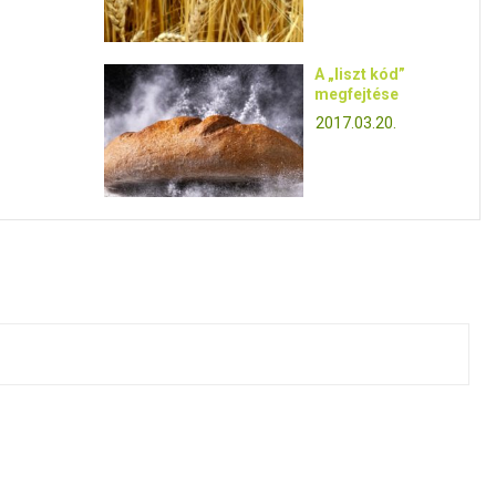
A „liszt kód”
megfejtése
2017.03.20.