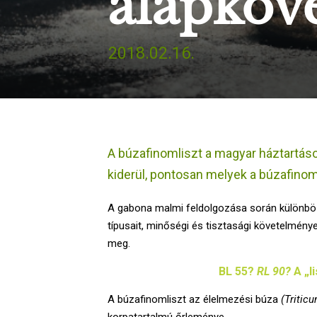
alapköv
2018.02.16.
A búzafinomliszt a magyar háztartáso
kiderül, pontosan melyek a búzafino
A gabona malmi feldolgozása során különböző 
típusait, minőségi és tisztasági követelmén
meg.
BL
55?
RL 90?
A „l
A búzafinomliszt az élelmezési búza
(Tritic
korpatartalmú őrleménye.