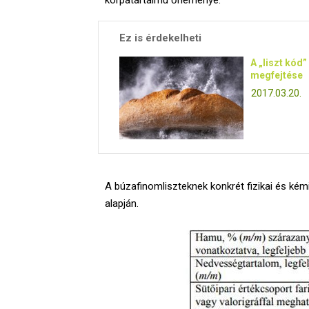
Ez is érdekelheti
A „liszt kód”
megfejtése
2017.03.20.
A búzafinomliszteknek konkrét fizikai és kém
alapján.