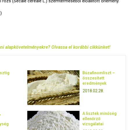
i rozs (Secale cereale L.) szemterméséből előállított őrlemény.
)
ni alapkövetelményekre? Olvassa el korábbi cikkünket!
isztig
Búzafinomliszt –
összesített
eredmények
2018.02.28.
,
A lisztek minőség
ellenőrző
nység
vizsgálatai