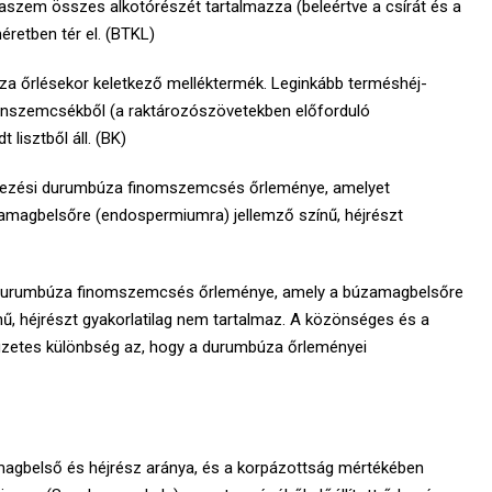
zem összes alkotórészét tartalmazza (beleértve a csírát és a
éretben tér el. (BTKL)
za őrlésekor keletkező melléktermék. Leginkább terméshéj-
uronszemcsékből (a raktározószövetekben előforduló
lisztből áll. (BK)
ezési durumbúza finomszemcsés őrleménye, amelyet
zamagbelsőre (endospermiumra) jellemző színű, héjrészt
durumbúza finomszemcsés őrleménye, amely a búzamagbelsőre
ű, héjrészt gyakorlatilag nem tartalmaz. A közönséges és a
legzetes különbség az, hogy a durumbúza őrleményei
magbelső és héjrész aránya, és a korpázottság mértékében