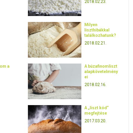
2018.02.23.
Milyen
liszthibákkal
találkozhatunk?
2018.02.21.
nom a
A búzafinomliszt
alapkövetelmény
ei
2018.02.16.
A „liszt kód”
megfejtése
2017.03.20.