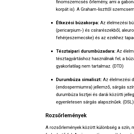
finomszemcsés őrlemény, ami a gabonas
korpát is). A Graham-liszttől szemcsem
Étkezési búzakorpa:
Az élelmezési bú
(pericarpium-) és csírarészekből, ale
fehérjeszemecske) és az ezekhez tapadt 
Tésztaipari durumbúzadara:
Az élelm
tésztagyártáshoz használnak fel; a bú
gyakorlatilag nem tartalmaz. (DTD)
Durumbúza simaliszt:
Az élelmezési 
(endospermiumra) jellemző, sárgás szín
durumbúza lisztjei és darái közötti jel
egyenletesen sárgás alapszínűek. (DSL)
Rozsőrlemények
A rozsőrlemények között különbség a szín, 