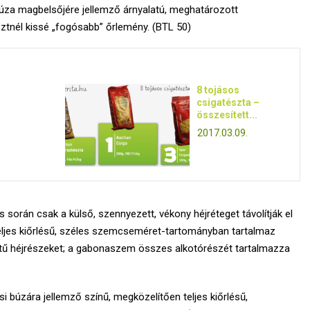
búza magbelsőjére jellemző árnyalatú, meghatározott
ztnél kissé „fogósabb” őrlemény. (BTL 50)
8 tojásos
csigatészta –
összesített...
2017.03.09.
 során csak a külső, szennyezett, vékony héjréteget távolítják el
eljes kiőrlésű, széles szemcseméret-tartományban tartalmaz
tű héjrészeket; a gabonaszem összes alkotórészét tartalmazza
i búzára jellemző színű, megközelítően teljes kiőrlésű,