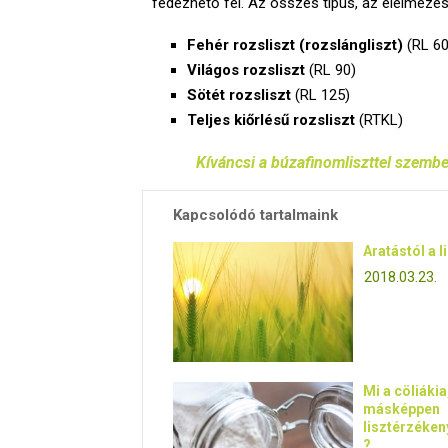
fedezhető fel. Az összes típus, az élelmezés
Fehér rozsliszt (rozslángliszt)
(RL 60
Világos rozsliszt
(RL 90)
Sötét rozsliszt
(RL 125)
Teljes kiőrlésű rozsliszt
(RTKL)
Kíváncsi a búzafinomliszttel szembe
Kapcsolódó tartalmaink
Aratástól a l
2018.03.23.
Mi a cöliákia
másképpen
lisztérzéke
?