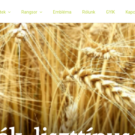
tek
Rangsor
Embléma
Rólunk
GYIK
Kapc