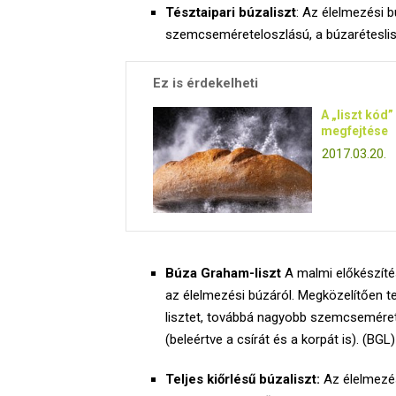
Tésztaipari búzaliszt
: Az élelmezési 
szemcseméreteloszlású, a búzaréteslis
Ez is érdekelheti
A „liszt kód”
megfejtése
2017.03.20.
Búza Graham-liszt
A malmi előkészítés
az élelmezési búzáról. Megközelítően t
lisztet, továbbá nagyobb szemcsemére
(beleértve a csírát és a korpát is). (BGL)
Teljes kiőrlésű búzaliszt:
Az élelmezés