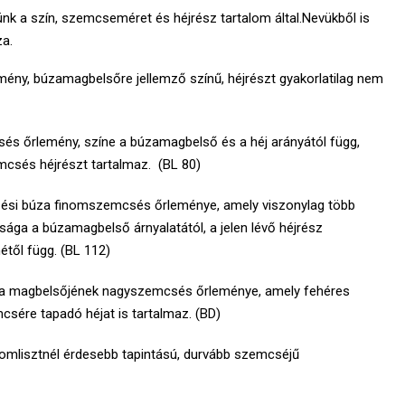
k a szín, szemcseméret és héjrész tartalom által.Nevükből is
za.
ény, búzamagbelsőre jellemző színű, héjrészt gyakorlatilag nem
és őrlemény, színe a búzamagbelső és a héj arányától függ,
mcsés héjrészt tartalmaz. (BL 80)
ési búza finomszemcsés őrleménye, amely viszonylag több
ossága a búzamagbelső árnyalatától, a jelen lévő héjrész
étől függ. (BL 112)
a magbelsőjének nagyszemcsés őrleménye, amely fehéres
sére tapadó héjat is tartalmaz. (BD)
omlisztnél érdesebb tapintású, durvább szemcséjű