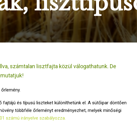
ák, liszttípu
lva, számtalan lisztfajta közül válogathatunk. De
gmutatjuk!
m őrlemény.
ajtájú és típusú liszteket különíthetünk el. A sütőipar döntően
t növény többféle őrleményt eredményezhet, melyek minőségi
01 számú irányelve szabályozza.