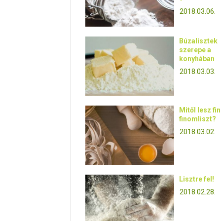
2018.03.06.
Búzalisztek
szerepe a
konyhában
2018.03.03.
Mitől lesz fi
finomliszt?
2018.03.02.
Lisztre fel!
2018.02.28.