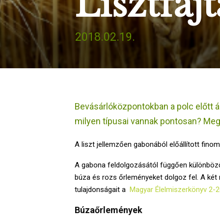
Lisztfajt
2018.02.19.
Bevásárlóközpontokban a polc előtt ál
milyen típusai vannak pontosan? Me
A liszt jellemzően gabonából előállított fino
A gabona feldolgozásától függően különböző f
búza és rozs őrleményeket dolgoz fel. A ké
tulajdonságait a
Magyar Élelmiszerkönyv 2-2
Búzaőrlemények