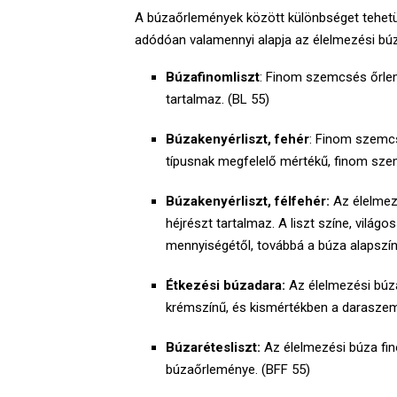
A búzaőrlemények között különbséget tehetün
adódóan valamennyi alapja az élelmezési bú
Búzafinomliszt
: Finom szemcsés őrlem
tartalmaz. (BL 55)
Búzakenyérliszt, fehér
: Finom szemcs
típusnak megfelelő mértékű, finom sze
Búzakenyérliszt, félfehér:
Az élelmez
héjrészt tartalmaz. A liszt színe, világ
mennyiségétől, továbbá a búza alapszín
Étkezési búzadara:
Az élelmezési búz
krémszínű, és kismértékben a daraszemc
Búzarétesliszt:
Az élelmezési búza fin
búzaőrleménye. (BFF 55)