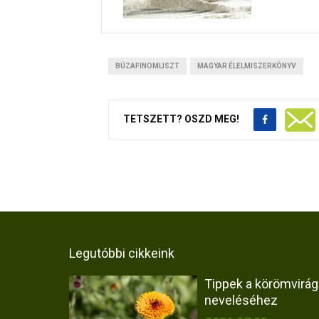
BÚZAFINOMLISZT
MAGYAR ÉLELMISZERKÖNYV
TETSZETT? OSZD MEG!
Legutóbbi cikkeink
Tippek a körömvirág
neveléséhez