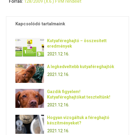
Forrás:
128/2009 (X.6.) FVM rendelet
Kapcsolódó tartalmaink
Kutyaféreghajtó – összesített
eredmények
2021.12.16.
A legkedveltebb kutyaféreghajtók
2021.12.16.
Gazdik figyelem!
Kutyaféreghajtókat teszteltünk!
2021.12.16.
Hogyan vizsgáltuk a féreghajtó
készítményeket?
2021.12.16.