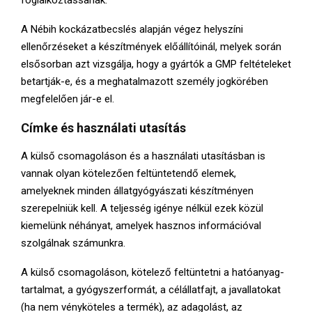
A Nébih kockázatbecslés alapján végez helyszíni
ellenőrzéseket a készítmények előállítóinál, melyek során
elsősorban azt vizsgálja, hogy a gyártók a GMP feltételeket
betartják-e, és a meghatalmazott személy jogkörében
megfelelően jár-e el.
Címke és használati utasítás
A külső csomagoláson és a használati utasításban is
vannak olyan kötelezően feltüntetendő elemek,
amelyeknek minden állatgyógyászati készítményen
szerepelniük kell. A teljesség igénye nélkül ezek közül
kiemelünk néhányat, amelyek hasznos információval
szolgálnak számunkra.
A külső csomagoláson, kötelező feltüntetni a hatóanyag-
tartalmat, a gyógyszerformát, a célállatfajt, a javallatokat
(ha nem vényköteles a termék), az adagolást, az