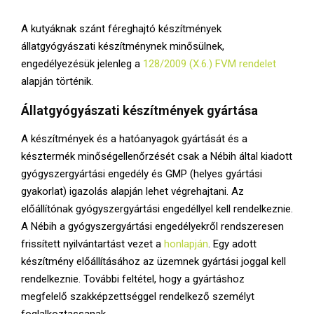
E
A kutyáknak szánt féreghajtó készítmények
N
állatgyógyászati készítménynek minősülnek,
engedélyezésük jelenleg a
128/2009 (X.6.) FVM rendelet
U
alapján történik.
Állatgyógyászati készítmények gyártása
A készítmények és a hatóanyagok gyártását és a
késztermék minőségellenőrzését csak a Nébih által kiadott
gyógyszergyártási engedély és GMP (helyes gyártási
gyakorlat) igazolás alapján lehet végrehajtani. Az
előállítónak gyógyszergyártási engedéllyel kell rendelkeznie.
A Nébih a gyógyszergyártási engedélyekről rendszeresen
frissített nyilvántartást vezet a
honlapján
. Egy adott
készítmény előállításához az üzemnek gyártási joggal kell
rendelkeznie. További feltétel, hogy a gyártáshoz
megfelelő szakképzettséggel rendelkező személyt
foglalkoztassanak.