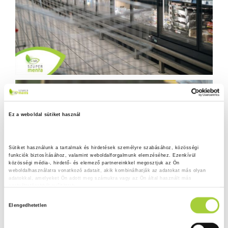
Ez a weboldal sütiket használ
Sütiket használunk a tartalmak és hirdetések személyre szabásához, közösségi 
funkciók biztosításához, valamint weboldalforgalmunk elemzéséhez. Ezenkívül 
közösségi média-, hirdető- és elemező partnereinkkel megosztjuk az Ön 
weboldalhasználatra vonatkozó adatait, akik kombinálhatják az adatokat más olyan 
adatokkal, amelyeket Ön adott meg számukra vagy az Ön által használt más 
szolgáltatásokból gyűjtöttek.
H
Adatkezelési tájékoztató
Elengedhetetlen
o
z