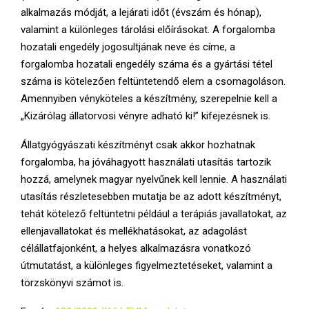
alkalmazás módját, a lejárati időt (évszám és hónap),
valamint a különleges tárolási előírásokat. A forgalomba
hozatali engedély jogosultjának neve és címe, a
forgalomba hozatali engedély száma és a gyártási tétel
száma is kötelezően feltüntetendő elem a csomagoláson.
Amennyiben vényköteles a készítmény, szerepelnie kell a
„Kizárólag állatorvosi vényre adható ki!” kifejezésnek is.
Állatgyógyászati készítményt csak akkor hozhatnak
forgalomba, ha jóváhagyott használati utasítás tartozik
hozzá, amelynek magyar nyelvűnek kell lennie. A használati
utasítás részletesebben mutatja be az adott készítményt,
tehát kötelező feltüntetni például a terápiás javallatokat, az
ellenjavallatokat és mellékhatásokat, az adagolást
célállatfajonként, a helyes alkalmazásra vonatkozó
útmutatást, a különleges figyelmeztetéseket, valamint a
törzskönyvi számot is.