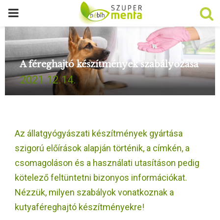
P
R
A féreghajtó készítmények szabályozása
I
2021.12.14.
M
A
Az állatgyógyászati készítmények gyártása
R
szigorú előírások alapján történik, a címkén, a
csomagoláson és a használati utasításon pedig
Y
kötelező feltüntetni bizonyos információkat.
Nézzük, milyen szabályok vonatkoznak a
M
kutyaféreghajtó készítményekre!