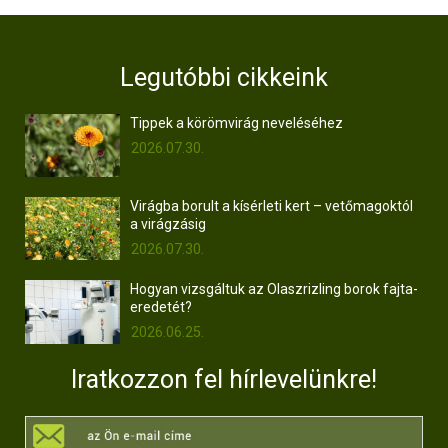
Legutóbbi cikkeink
Tippek a körömvirág neveléséhez
2026.07.30.
Virágba borult a kísérleti kert – vetőmagoktól
a virágzásig
2026.07.30.
Hogyan vizsgáltuk az Olaszrizling borok fajta-
eredetét?
2026.06.25.
Iratkozzon fel hírlevelünkre!