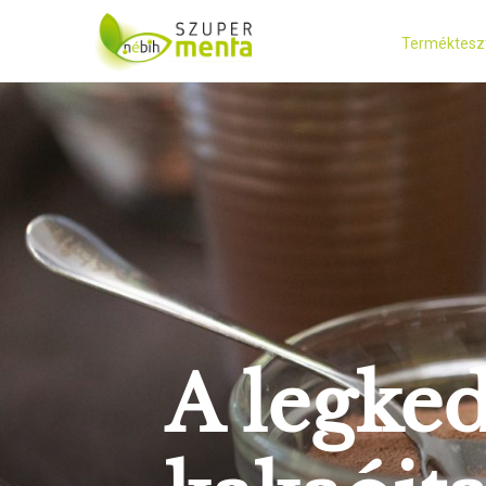
Terméktesz
A legked