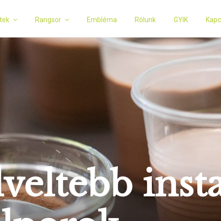
tek
Rangsor
Embléma
Rólunk
GYIK
Kapc
veltebb inst