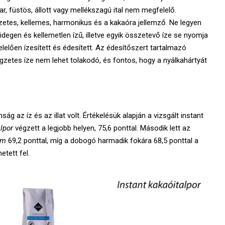
yar, füstös, állott vagy mellékszagú ital nem megfelelő.
egzetes, kellemes, harmonikus és a kakaóra jellemző. Ne legyen
t, idegen és kellemetlen ízű, illetve egyik összetevő íze se nyomja
lelően ízesített és édesített. Az édesítőszert tartalmazó
gzetes íze nem lehet tolakodó, és fontos, hogy a nyálkahártyát
ság az íz és az illat volt. Értékelésük alapján a vizsgált instant
lpor
végzett a legjobb helyen, 75,6 ponttal. Második lett az
um
69,2 ponttal, míg a dobogó harmadik fokára 68,5 ponttal a
etett fel.