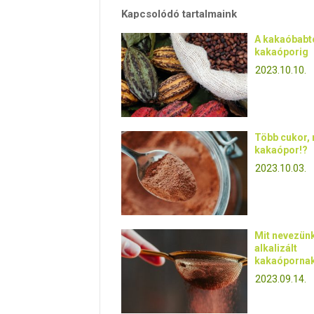
Kapcsolódó tartalmaink
A kakaóbabtó
kakaóporig
2023.10.10.
Több cukor, 
kakaópor!?
2023.10.03.
Mit nevezün
alkalizált
kakaóporna
2023.09.14.