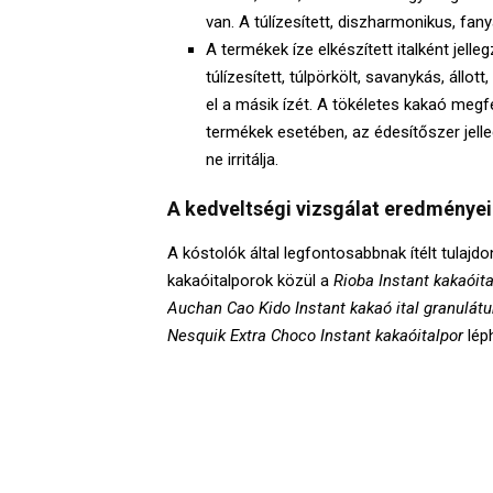
van. A túlízesített, diszharmonikus, fan
A termékek íze elkészített italként jell
túlízesített, túlpörkölt, savanykás, állot
el a másik ízét. A tökéletes kakaó megfe
termékek esetében, az édesítőszer jelle
ne irritálja.
A kedveltségi vizsgálat eredményei
A kóstolók által legfontosabbnak ítélt tulajdon
kakaóitalporok közül a
Rioba Instant kakaóita
Auchan Cao Kido Instant kakaó ital granulát
Nesquik Extra Choco Instant kakaóitalpor
léph