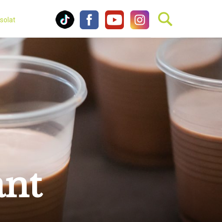
solat
ant