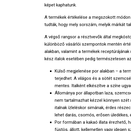
képet kaphatunk.
A termékek értékelése a megszokott módon „
tudták, hogy mely sorszám, melyik márkát tak
A végső rangsor a résztvevők által megkóstol
különböző vásárlói szempontok mentén értékel
alakban, valamint a termékek receptúrájának 
kész italok esetében pedig természetesen az
Külső megjelenése por alakban – a termé
terjedhet. A világos és a sötét szemcs
mentes. Italként elkészítve a színe ug
Állománya por állapotban laza, szemcs
nem tartalmazhat kézzel könnyen szét
italnak ízleléskor simának, érdes része
lehet darás, csomós, erősen üledékes, 
Por formában a kakaó illata érezhető, ha
füstös, állott, kellemetlen vagy idegen sz