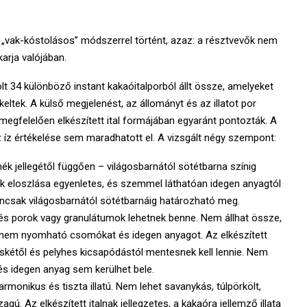
vak-kóstolásos” módszerrel történt, azaz: a résztvevők nem
arja valójában.
t 34 különböző instant kakaóitalporból állt össze, amelyeket
tek. A külső megjelenést, az állományt és az illatot por
megfelelően elkészített ital formájában egyaránt pontozták. A
 íz értékelése sem maradhatott el. A vizsgált négy szempont:
k jellegétől függően – világosbarnától sötétbarna színig
ék eloszlása egyenletes, és szemmel láthatóan idegen anyagtól
yancsak világosbarnától sötétbarnáig határozható meg.
és porok vagy granulátumok lehetnek benne. Nem állhat össze,
 nem nyomható csomókat és idegen anyagot. Az elkészített
cskétől és pelyhes kicsapódástól mentesnek kell lennie. Nem
és idegen anyag sem kerülhet bele.
rmonikus és tiszta illatú. Nem lehet savanykás, túlpörkölt,
agú. Az elkészített italnak jellegzetes, a kakaóra jellemző illata