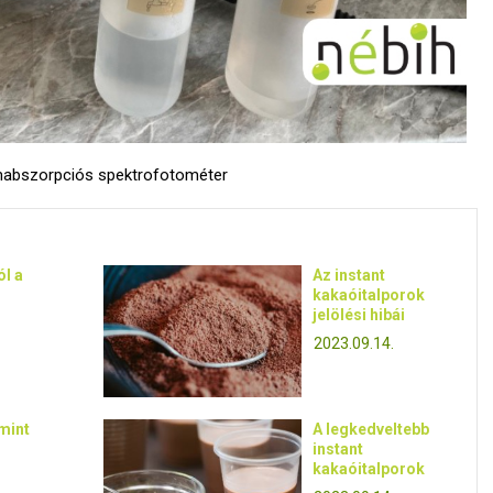
mabszorpciós spektrofotométer
l a
Az instant
kakaóitalporok
jelölési hibái
2023.09.14.
mint
A legkedveltebb
instant
kakaóitalporok