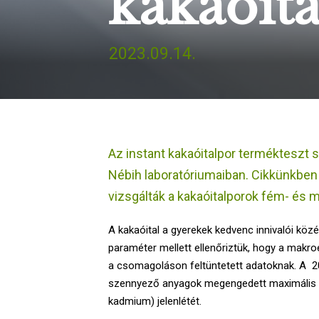
kakaóit
2023.09.14.
Az instant kakaóitalpor termékteszt 
Nébih laboratóriumaiban. Cikkünkbe
vizsgálták a kakaóitalporok fém- és 
A kakaóital a gyerekek kedvenc innivalói köz
paraméter mellett ellenőriztük, hogy a mak
a csomagoláson feltüntetett adatoknak. A 20
szennyező anyagok megengedett maximális ko
kadmium) jelenlétét.