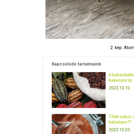
2. kép: Ato
Kapcsolódó tartalmaink
A kakaóbabtó
kakaóporig
2023.10.10.
Több cukor, 
kakaópor!?
2023.10.03.