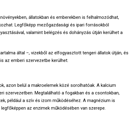
növényekben, állatokban és emberekben is felhalmozódhat,
ozhat. Legfőképp mezőgazdasági és ipari forrásokból
gyasztásával, valamint belégzés és dohányzás útján kerülhet a
alma által –, vizekből az elfogyasztott tengeri állatok útján, és
is az emberi szervezetbe kerülhet.
k, azon belül a makroelemek közé sorolhatóak. A kalcium
ri szervezetben. Megtalálható a fogakban és a csontokban,
tek, például a szív és izom működéséhez. A magnézium is
, legfőképpen az enzimek működésében van szerepe.