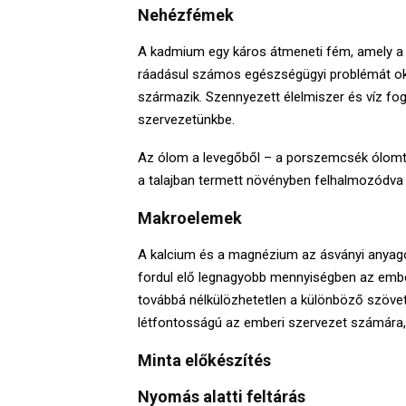
Nehézfémek
A kadmium egy káros átmeneti fém, amely a 
ráadásul számos egészségügyi problémát ok
származik. Szennyezett élelmiszer és víz fo
szervezetünkbe.
Az ólom a levegőből – a porszemcsék ólomtart
a talajban termett növényben felhalmozódva 
Makroelemek
A kalcium és a magnézium az ásványi anyago
fordul elő legnagyobb mennyiségben az embe
továbbá nélkülözhetetlen a különböző szöve
létfontosságú az emberi szervezet számára
Minta előkészítés
Nyomás alatti feltárás