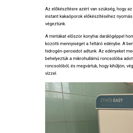
Az előkészítésre azért van szükség, hogy az 
instant kakaóporok előkészítéséhez nyomás a
végeztünk.
A mintákat először konyhai darálógéppel ho
közötti mennyiséget a feltáró edénybe. A b
hidrogén-peroxidot adtunk. Az edényeket meg
behelyeztük a mikrohullámú roncsolóba adott 
roncsolóból, és megvártuk, hogy kihűljön, vé
vízzel.