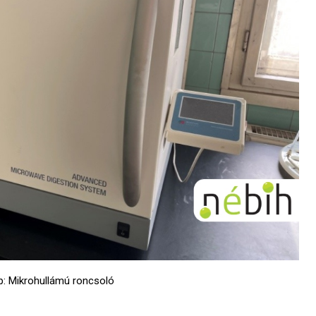
ép: Mikrohullámú roncsoló