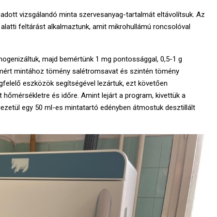
adott vizsgálandó minta szervesanyag-tartalmát eltávolítsuk. Az
latti feltárást alkalmaztunk, amit mikrohullámú roncsolóval
mogenizáltuk, majd bemértünk 1 mg pontossággal, 0,5-1 g
emért mintához tömény salétromsavat és szintén tömény
felelő eszközök segítségével lezártuk, ezt követően
hőmérsékletre és időre. Amint lejárt a program, kivettük a
gezetül egy 50 ml-es mintatartó edényben átmostuk desztillált