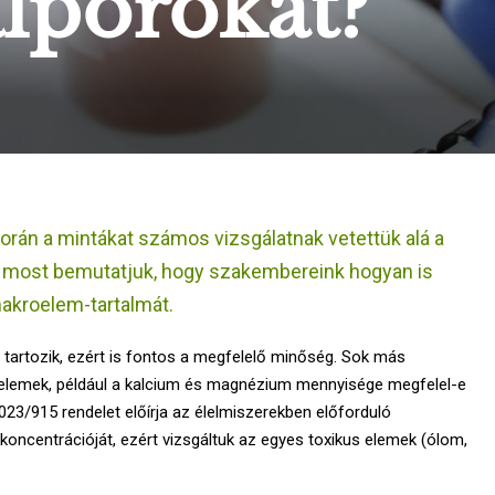
alporokat?
során a mintákat számos vizsgálatnak vetettük alá a
n most bemutatjuk, hogy szakembereink hogyan is
makroelem-tartalmát.
é tartozik, ezért is fontos a megfelelő minőség. Sok más
roelemek, például a kalcium és magnézium mennyisége megfelel-e
23/915 rendelet előírja az élelmiszerekben előforduló
ncentrációját, ezért vizsgáltuk az egyes toxikus elemek (ólom,