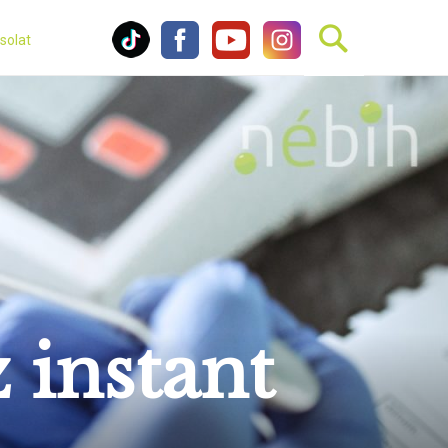
solat
 instant