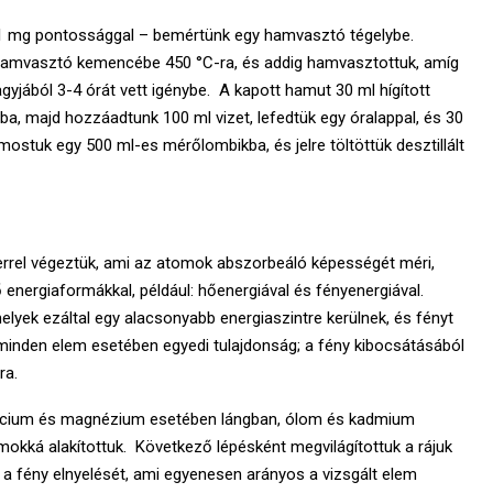
– 1 mg pontossággal – bemértünk egy hamvasztó tégelybe.
a hamvasztó kemencébe 450 °C-ra, és addig hamvasztottuk, amíg
yjából 3-4 órát vett igénybe. A kapott hamut 30 ml hígított
, majd hozzáadtunk 100 ml vizet, lefedtük egy óralappal, és 30
tmostuk egy 500 ml-es mérőlombikba, és jelre töltöttük desztillált
rel végeztük, ami az atomok abszorbeáló képességét méri,
energiaformákkal, például: hőenergiával és fényenergiával.
melyek ezáltal egy alacsonyabb energiaszintre kerülnek, és fényt
minden elem esetében egyedi tulajdonság; a fény kibocsátásából
ra.
kalcium és magnézium esetében lángban, ólom és kadmium
okká alakítottuk. Következő lépésként megvilágítottuk a rájuk
 a fény elnyelését, ami egyenesen arányos a vizsgált elem