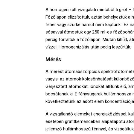
A homogenizált vizsgálati mintából 5 g-ot 
Főzőlapon elizzítottuk, aztán behelyeztük 
fehér vagy szürke hamut nem kaptunk. Ez nag
sósavval átmostuk egy 250 ml-es főzőpohárba
percig forraltuk a főzőlapon. Miután kihűlt, á
vízzel. Homogenizálás után pedig leszűrtük.
Mérés
A mérést atomabszorpciós spektrofotométer
vagyis: az atomok kölcsönhatását különböző 
Gerjesztett atomokat, ionokat állítunk elő, a
bocsátanak ki. E fénysugarak hullámhossza 
következtetünk az adott elem koncentrációjá
A vizsgálandó elemeket energiaközléssel: 
esetében grafitkemencében alapállapotú atom
jellemző hullámhosszú fénnyel, és vizsgáltuk