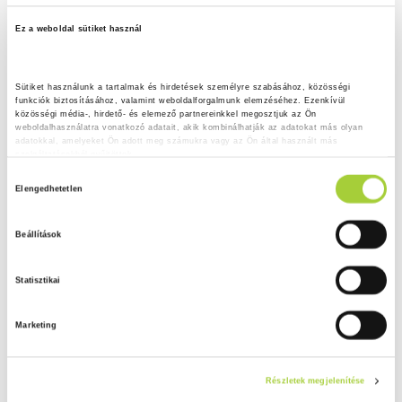
Ez a weboldal sütiket használ
Sütiket használunk a tartalmak és hirdetések személyre szabásához, közösségi 
funkciók biztosításához, valamint weboldalforgalmunk elemzéséhez. Ezenkívül 
közösségi média-, hirdető- és elemező partnereinkkel megosztjuk az Ön 
weboldalhasználatra vonatkozó adatait, akik kombinálhatják az adatokat más olyan 
adatokkal, amelyeket Ön adott meg számukra vagy az Ön által használt más 
szolgáltatásokból gyűjtöttek.
H
Adatkezelési tájékoztató
Elengedhetetlen
o
z
Beállítások
z
á
Statisztikai
j
á
Marketing
r
u
l
Részletek megjelenítése
á