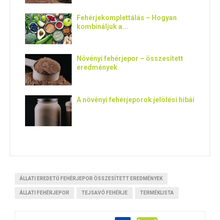
Fehérjekomplettálás – Hogyan
kombináljuk a...
Növényi fehérjepor – összesített
eredmények
A növényi fehérjeporok jelölési hibái
ÁLLATI EREDETŰ FEHÉRJEPOR ÖSSZESÍTETT EREDMÉNYEK
ÁLLATI FEHÉRJEPOR
TEJSAVÓ FEHÉRJE
TERMÉKLISTA