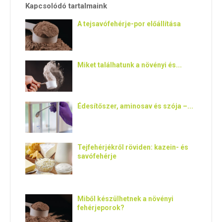
E
Kapcsolódó tartalmaink
A tejsavófehérje-por előállítása
N
U
Miket találhatunk a növényi és...
Édesítőszer, aminosav és szója –...
Tejfehérjékről röviden: kazein- és
savófehérje
Miből készülhetnek a növényi
fehérjeporok?