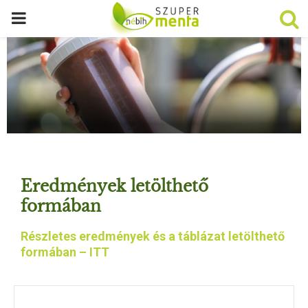
P
R
I
M
A
Eredmények letölthető
R
formában
Részletes eredmények és a táblázat letölthető
Y
formában – ITT
M