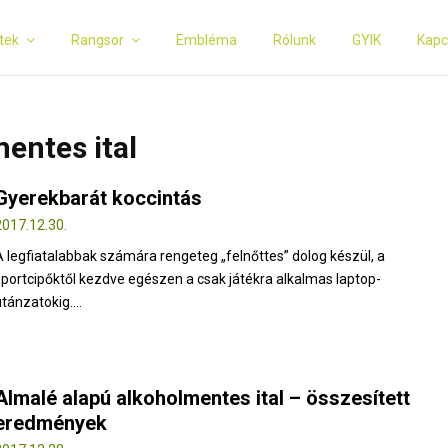
tek
Rangsor
Embléma
Rólunk
GYIK
Kapc
entes ital
Gyerekbarát koccintás
2017.12.30.
A legfiatalabbak számára rengeteg „felnőttes” dolog készül, a
sportcipőktől kezdve egészen a csak játékra alkalmas laptop-
tánzatokig....
Almalé alapú alkoholmentes ital – összesített
eredmények