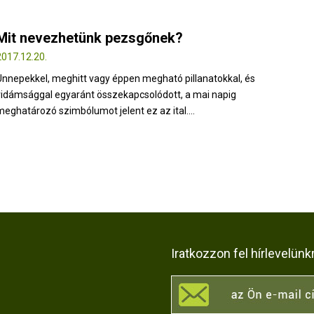
Mit nevezhetünk pezsgőnek?
2017.12.20.
Ünnepekkel, meghitt vagy éppen megható pillanatokkal, és
vidámsággal egyaránt összekapcsolódott, a mai napig
meghatározó szimbólumot jelent ez az ital....
Iratkozzon fel hírlevelünk