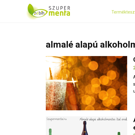
Terméktesz
almalé alapú alkoholm
u