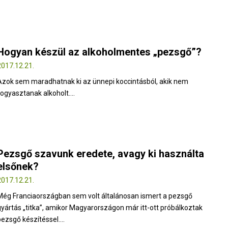
Hogyan készül az alkoholmentes „pezsgő”?
2017.12.21.
Azok sem maradhatnak ki az ünnepi koccintásból, akik nem
fogyasztanak alkoholt....
Pezsgő szavunk eredete, avagy ki használta
elsőnek?
2017.12.21.
Még Franciaországban sem volt általánosan ismert a pezsgő
gyártás „titka”, amikor Magyarországon már itt-ott próbálkoztak
pezsgő készítéssel....