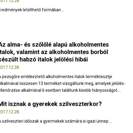
2017.12.28.
Eredmények letölthető formában....
Az alma- és szőlőlé alapú alkoholmentes
italok, valamint az alkoholmentes borból
készült habzó italok jelölési hibái
2017.12.28.
A pezsgőre emlékeztető alkoholmentes italok terméktesztje
alkalmával összesen 13 terméket vizsgáltunk meg, amelyek jelölés-
ellenőrzése alkalmával 6 esetben találtunk kisebb hiányosságot....
Mit isznak a gyerekek szilveszterkor?
2017.12.28.
A szilveszteri időszak a gyermekek számára is igazi ünnep....