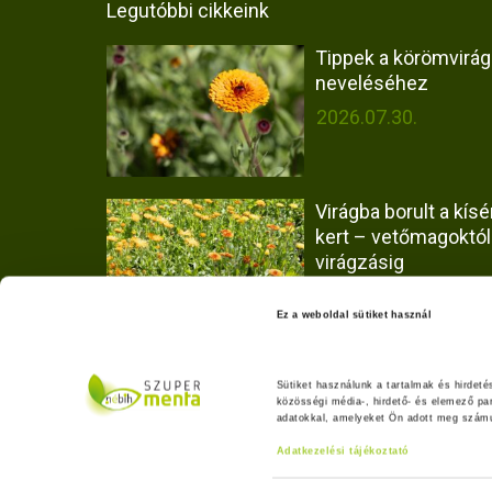
Legutóbbi cikkeink
Tippek a körömvirág
neveléséhez
2026.07.30.
Virágba borult a kísér
kert – vetőmagoktól
virágzásig
2026.07.30.
Ez a weboldal sütiket használ
Hogyan vizsgáltuk a
Olaszrizling borok fa
Sütiket használunk a tartalmak és hirdet
közösségi média-, hirdető- és elemező pa
eredetét?
adatokkal, amelyeket Ön adott meg számuk
2026.06.25.
Adatkezelési tájékoztató