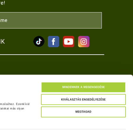
re!
NK
tkozat
MINDENNEK A MEGENGEDÉSE
KIVÁLASZTÁS ENGEDÉLYEZÉSE
emzéséhez. Ezenkívül 
atokat más olyan 
MEGTAGAD