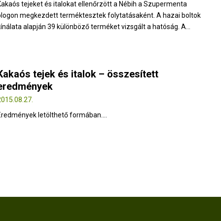
Kakaós tejeket és italokat ellenőrzött a Nébih a Szupermenta
blogon megkezdett terméktesztek folytatásaként. A hazai boltok
kínálata alapján 39 különböző terméket vizsgált a hatóság. A...
Kakaós tejek és italok – összesített
eredmények
2015.08.27.
Eredmények letölthető formában....