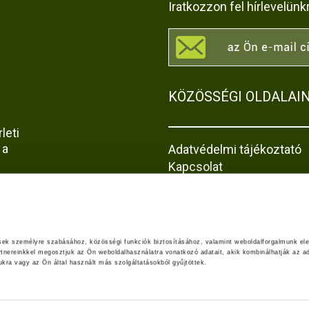
Iratkozzon fel hírlevelünk
KÖZÖSSÉGI OLDALAI
leti
 a
Adatvédelmi tájékoztató
Kapcsolat
Impresszum
Akadálymentesítési nyila
z
jta-
ések személyre szabásához, közösségi funkciók biztosításához, valamint weboldalforgalmunk el
rtnereinkkel megosztjuk az Ön weboldalhasználatra vonatkozó adatait, akik kombinálhatják az ad
ra vagy az Ön által használt más szolgáltatásokból gyűjtöttek.