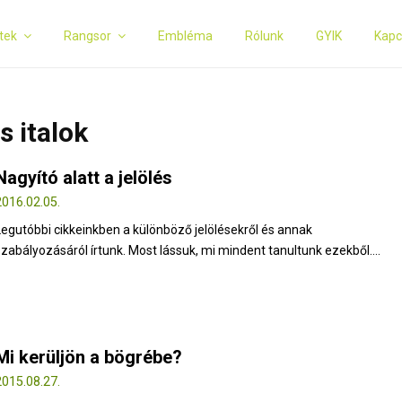
tek
Rangsor
Embléma
Rólunk
GYIK
Kapc
s italok
Nagyító alatt a jelölés
2016.02.05.
Legutóbbi cikkeinkben a különböző jelölésekről és annak
szabályozásáról írtunk. Most lássuk, mi mindent tanultunk ezekből....
Mi kerüljön a bögrébe?
2015.08.27.