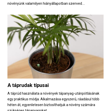
növényünk valamilyen hiányállapotban szenved....
A táprudak típusai
A táprúd használata a növények tápanyag-utánpótlásának
egy praktikus módja. Alkalmazása egyszerű, ráadásul több
héten át, egyenletesen biztosíthatjuk a növény számára
szükséges tápanyagokat....