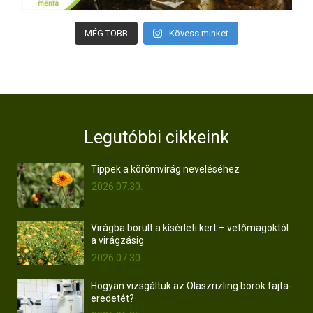
MÉG TÖBB
Kövess minket
Legutóbbi cikkeink
Tippek a körömvirág neveléséhez
2026.07.30.
Virágba borult a kísérleti kert – vetőmagoktól
a virágzásig
2026.07.30.
Hogyan vizsgáltuk az Olaszrizling borok fajta-
eredetét?