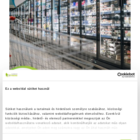
Ez a weboldal sütiket használ
Sütiket használunk a tartalmak és hirdetések személyre szabásához, közösségi 
funkciók biztosításához, valamint weboldalforgalmunk elemzéséhez. Ezenkívül 
közösségi média-, hirdető- és elemező partnereinkkel megosztjuk az Ön 
weboldalhasználatra vonatkozó adatait, akik kombinálhatják az adatokat más olyan 
adatokkal, amelyeket Ön adott meg számukra vagy az Ön által használt más 
szolgáltatásokból gyűjtöttek.