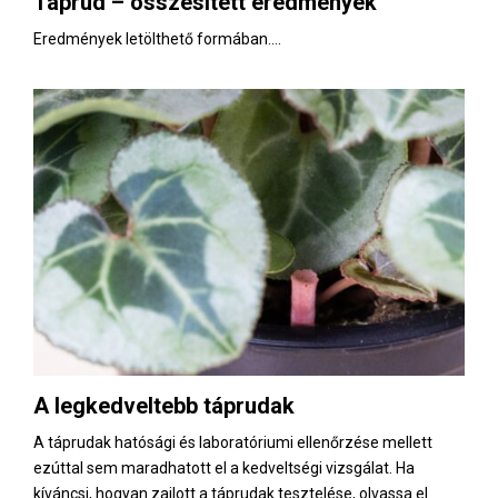
Táprúd – összesített eredmények
E
Eredmények letölthető formában....
N
U
A legkedveltebb táprudak
A táprudak hatósági és laboratóriumi ellenőrzése mellett
ezúttal sem maradhatott el a kedveltségi vizsgálat. Ha
kíváncsi, hogyan zajlott a táprudak tesztelése, olvassa el