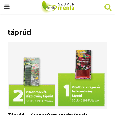
P
R
táprúd
I
M
A
R
Y
M