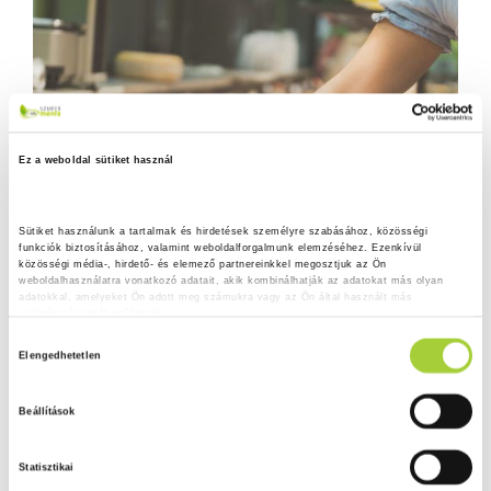
Ez a weboldal sütiket használ
Sütiket használunk a tartalmak és hirdetések személyre szabásához, közösségi 
funkciók biztosításához, valamint weboldalforgalmunk elemzéséhez. Ezenkívül 
közösségi média-, hirdető- és elemező partnereinkkel megosztjuk az Ön 
weboldalhasználatra vonatkozó adatait, akik kombinálhatják az adatokat más olyan 
adatokkal, amelyeket Ön adott meg számukra vagy az Ön által használt más 
szolgáltatásokból gyűjtöttek.
H
Adatkezelési tájékoztató
Elengedhetetlen
o
z
Beállítások
z
á
Statisztikai
j