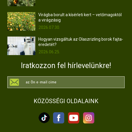
Virágba borult a kísérleti kert – vetőmagoktól
a virágzásig
2026.07.30.
Hogyan vizsgáltuk az Olaszrizling borok fajta-
eredetét?
2026.06.25.
Iratkozzon fel hírlevelünkre!
KÖZÖSSÉGI OLDALAINK