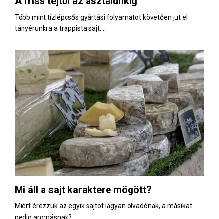
A friss tejtől az asztalunkig
E
Több mint tízlépcsős gyártási folyamatot követően jut el
tányérunkra a trappista sajt....
N
U
Mi áll a sajt karaktere mögött?
Miért érezzük az egyik sajtot lágyan olvadónak, a másikat
pedig aromásnak?...