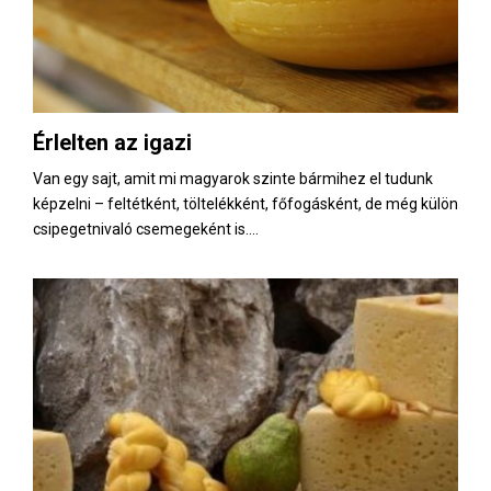
Érlelten az igazi
Van egy sajt, amit mi magyarok szinte bármihez el tudunk
képzelni – feltétként, töltelékként, főfogásként, de még külön
csipegetnivaló csemegeként is....