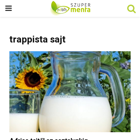
P
R
trappista sajt
I
M
A
R
Y
M