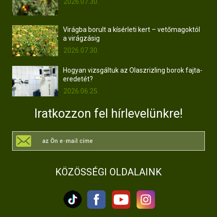
2026.07.30.
Virágba borult a kísérleti kert – vetőmagoktól
a virágzásig
2026.07.30.
Hogyan vizsgáltuk az Olaszrizling borok fajta-
eredetét?
2026.06.25.
Iratkozzon fel hírlevelünkre!
KÖZÖSSÉGI OLDALAINK