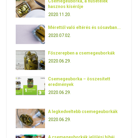
Csemegeuborka, a húsételek
hasznos kísérője
2020.11.20.
Mérettől való eltérés és sósavban...
2020.07.02.
Főszerepben a csemegeuborkák
2020.06.29.
Csemegeuborka – összesített
eredmények
2020.06.29.
A legkedveltebb csemegeuborkák
2020.06.29.
A csemegeuborkák jelölési hibái