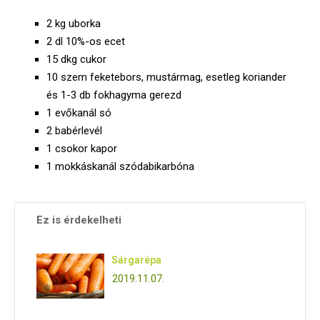
E
2 kg uborka
2 dl 10%-os ecet
N
15 dkg cukor
10 szem feketebors, mustármag, esetleg koriander
U
és 1-3 db fokhagyma gerezd
1 evőkanál só
2 babérlevél
1 csokor kapor
1 mokkáskanál szódabikarbóna
Ez is érdekelheti
Sárgarépa
2019.11.07.