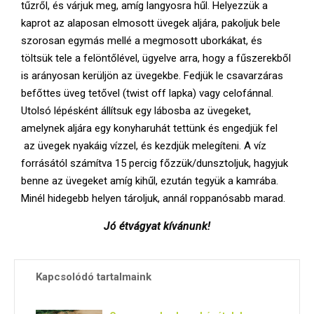
tűzről, és várjuk meg, amíg langyosra hűl. Helyezzük a
kaprot az alaposan elmosott üvegek aljára, pakoljuk bele
szorosan egymás mellé a megmosott uborkákat, és
töltsük tele a felöntőlével, ügyelve arra, hogy a fűszerekből
is arányosan kerüljön az üvegekbe. Fedjük le csavarzáras
befőttes üveg tetővel (twist off lapka) vagy celofánnal.
Utolsó lépésként állítsuk egy lábosba az üvegeket,
amelynek aljára egy konyharuhát tettünk és engedjük fel
az üvegek nyakáig vízzel, és kezdjük melegíteni. A víz
forrásától számítva 15 percig főzzük/dunsztoljuk, hagyjuk
benne az üvegeket amíg kihűl, ezután tegyük a kamrába.
Minél hidegebb helyen tároljuk, annál roppanósabb marad.
Jó étvágyat kívánunk!
Kapcsolódó tartalmaink