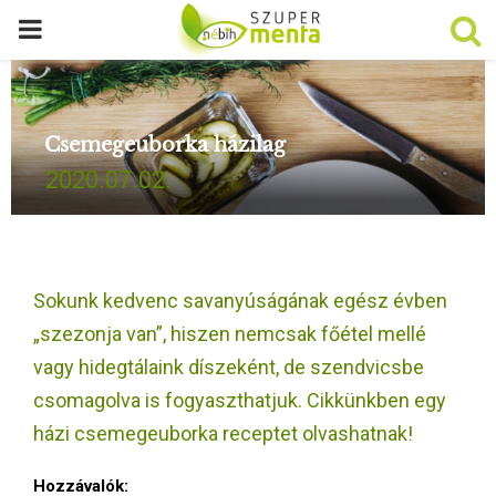
P
R
Csemegeuborka házilag
I
2020.07.02.
M
A
Sokunk kedvenc savanyúságának egész évben
R
„szezonja van”, hiszen nemcsak főétel mellé
vagy hidegtálaink díszeként, de szendvicsbe
Y
csomagolva is fogyaszthatjuk. Cikkünkben egy
házi csemegeuborka receptet olvashatnak!
M
Hozzávalók: