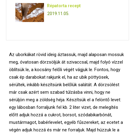
Répatorta recept
2019.11.05.
Az uborkákat rövid ideig áztassuk, majd alaposan mossuk
meg, óvatosan dörzsöljük át szivaccsal, majd folyó vízzel
öblítsük le, a kocsány felőli végét vágjuk le. Fontos, hogy
csak ép darabokat rakjunk el, ha az ubik pöttyösek,
sérültek, inkább készítsünk belőlük salátát. A dörzsölést
már csak azért sem szabad túlzásba vinni, hogy ne
sérüljön meg a zöldség héja. Készítsük el a felöntő levet:
egy lábosban forraljunk fel kb. 2 liter vizet, de melegítés
előtt adjuk hozzá a cukrot, borsot, szódabikarbónát,
mustármagot, babérlevelet, egyéb fűszereket, az ecetet a
végén adjuk hozzá és már ne forraljuk. Majd húzzuk le a