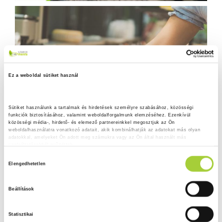
Ez a weboldal sütiket használ
Sütiket használunk a tartalmak és hirdetések személyre szabásához, közösségi 
funkciók biztosításához, valamint weboldalforgalmunk elemzéséhez. Ezenkívül 
közösségi média-, hirdető- és elemező partnereinkkel megosztjuk az Ön 
weboldalhasználatra vonatkozó adatait, akik kombinálhatják az adatokat más olyan 
adatokkal, amelyeket Ön adott meg számukra vagy az Ön által használt más 
szolgáltatásokból gyűjtöttek.
H
Adatkezelési tájékoztató
Elengedhetetlen
o
z
Beállítások
z
á
Statisztikai
j