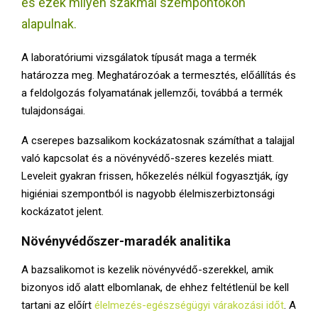
és ezek milyen szakmai szempontokon
E
alapulnak.
N
A laboratóriumi vizsgálatok típusát maga a termék
határozza meg. Meghatározóak a termesztés, előállítás és
U
a feldolgozás folyamatának jellemzői, továbbá a termék
tulajdonságai.
A cserepes bazsalikom kockázatosnak számíthat a talajjal
való kapcsolat és a növényvédő-szeres kezelés miatt.
Leveleit gyakran frissen, hőkezelés nélkül fogyasztják, így
higiéniai szempontból is nagyobb élelmiszerbiztonsági
kockázatot jelent.
Növényvédőszer-maradék analitika
A bazsalikomot is kezelik növényvédő-szerekkel, amik
bizonyos idő alatt elbomlanak, de ehhez feltétlenül be kell
tartani az előírt
élelmezés-egészségügyi várakozási időt
. A