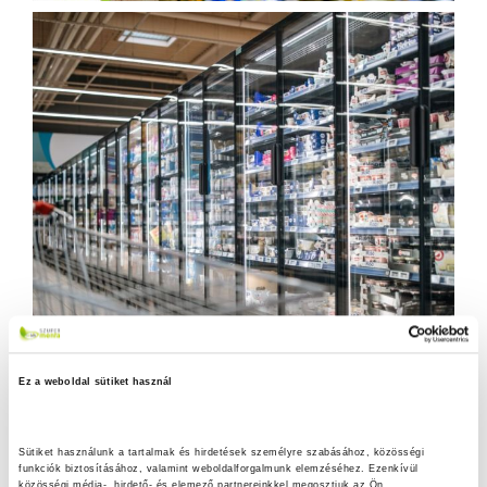
Ez a weboldal sütiket használ
Sütiket használunk a tartalmak és hirdetések személyre szabásához, közösségi 
funkciók biztosításához, valamint weboldalforgalmunk elemzéséhez. Ezenkívül 
közösségi média-, hirdető- és elemező partnereinkkel megosztjuk az Ön 