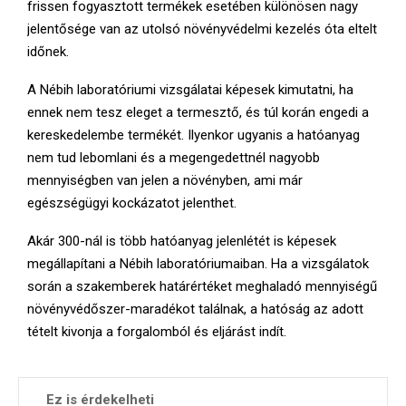
frissen fogyasztott termékek esetében különösen nagy
jelentősége van az utolsó növényvédelmi kezelés óta eltelt
időnek.
A Nébih laboratóriumi vizsgálatai képesek kimutatni, ha
ennek nem tesz eleget a termesztő, és túl korán engedi a
kereskedelembe termékét. Ilyenkor ugyanis a hatóanyag
nem tud lebomlani és a megengedettnél nagyobb
mennyiségben van jelen a növényben, ami már
egészségügyi kockázatot jelenthet.
Akár 300-nál is több hatóanyag jelenlétét is képesek
megállapítani a Nébih laboratóriumaiban. Ha a vizsgálatok
során a szakemberek határértéket meghaladó mennyiségű
növényvédőszer-maradékot találnak, a hatóság az adott
tételt kivonja a forgalomból és eljárást indít.
Ez is érdekelheti