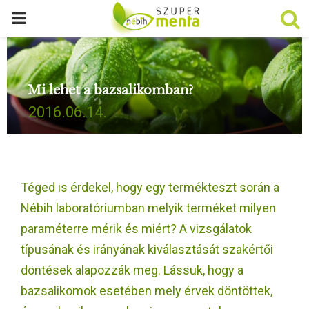
P
R
Mi lehet a bazsalikomban?
I
2016.06.14.
M
A
Téged is érdekel, hogy egy termékteszt során a
R
Nébih laboratóriumban melyik terméket milyen
paraméterre mérik és miért? A vizsgálatok
Y
típusának és irányának kiválasztását szakértői
döntések alapozzák meg. Lássuk, hogy a
M
bazsalikomok esetében mely érvek döntöttek,