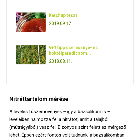
Ketchup teszt
2019.09.17.
9+1 tipp cseresznye- és
koktélparadicsom...
2018.08.11.
Nitráttartalom mérése
A leveles fűszernövények – így a bazsalikom is –
leveleiben halmozza fel a nitrátot, amit a talajból
(műtrágyából) vesz fel. Bizonyos szint felett ez mérgező
lehet. Éppen ezért fontos volt tudnunk, a bazsalikomban