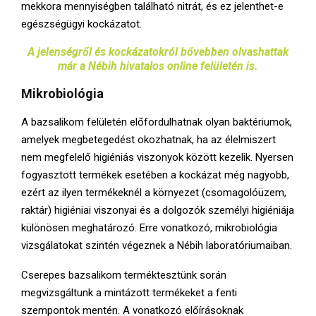
mekkora mennyiségben található nitrát, és ez jelenthet-e
egészségügyi kockázatot.
A jelenségről és kockázatokról bővebben olvashattak
már a Nébih hivatalos online felületén is.
Mikrobiológia
A bazsalikom felületén előfordulhatnak olyan baktériumok,
amelyek megbetegedést okozhatnak, ha az élelmiszert
nem megfelelő higiéniás viszonyok között kezelik. Nyersen
fogyasztott termékek esetében a kockázat még nagyobb,
ezért az ilyen termékeknél a környezet (csomagolóüzem,
raktár) higiéniai viszonyai és a dolgozók személyi higiéniája
különösen meghatározó. Erre vonatkozó, mikrobiológia
vizsgálatokat szintén végeznek a Nébih laboratóriumaiban.
Cserepes bazsalikom terméktesztünk során
megvizsgáltunk a mintázott termékeket a fenti
szempontok mentén. A vonatkozó előírásoknak