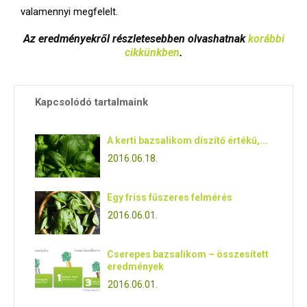
valamennyi megfelelt.
Az eredményekről részletesebben olvashatnak
korábbi
cikkünkben
.
Kapcsolódó tartalmaink
A kerti bazsalikom díszítő értékű,...
2016.06.18.
Egy friss fűszeres felmérés
2016.06.01.
Cserepes bazsalikom – összesített
eredmények
2016.06.01.