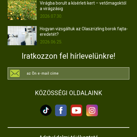
Virágba borult a kísérleti kert – vetőmagoktól
a virágzásig
2026.07.30.
Hogyan vizsgáltuk az Olaszrizling borok fajta-
eredetét?
2026.06.25.
Iratkozzon fel hírlevelünkre!
KÖZÖSSÉGI OLDALAINK