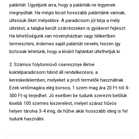
E
palántát. Ügyeljünk arra, hogy a palánták ne legyenek
megnyúltak. Ha mégis kicsit hosszabb palántáink vannak,
N
ültessük őket mélyebbre. A paradicsom jól bírja a mély
ültetést, a talajba került szárrészeken is gyökeret fejleszt.
U
Ha lehetőségünk van növényházban vagy télikertben
termeszteni, érdemes saját palántát nevelni, hiszen így
biztosak lehetünk, hogy a kívánt fajtánkat ültethetjük ki.
2. Számos folytonnövő cseresznye illetve
koktélparadicsom hibrid áll rendelkezésre, a
kereskedelemben, melyeket a profi termelők használnak.
Ezek vetőmagára elég borsos, 1 szem mag ára 20 Ft-tól 4-
500 Ft-ig terjedhet. Jó esetben be tudunk szerezni belőlük
kisebb 100 szemes kiszerelést, melyet száraz hűvös
helyen tárolva 3-4 évig, de hűtve akár hosszabb ideig is fel
tudunk használni.