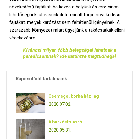
növekedésű fajtákat, ha kevés a helyünk és erre nincs
lehetőségünk, ültessünk determinált törpe növekedésű
fajtákat, melyek karózást sem feltétlenül igényelnek. A
szárazabb környezet miatt ügyeljünk a takácsatkák elleni
védekezésre.
Kíváncsi milyen főbb betegségei lehetnek a
paradicsomnak? Ide kattintva megtudhatja!
Kapcsolódó tartalmaink
Csemegeuborka házilag
2020.07.02.
A borkóstolásról
2020.05.31.