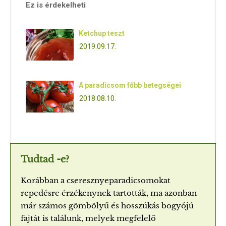
Ez is érdekelheti
Ketchup teszt
2019.09.17.
A paradicsom főbb betegségei
2018.08.10.
Tudtad -e?
Korábban a cseresznyeparadicsomokat
repedésre érzékenynek tartották, ma azonban
már számos gömbölyű és hosszúkás bogyójú
fajtát is találunk, melyek megfelelő