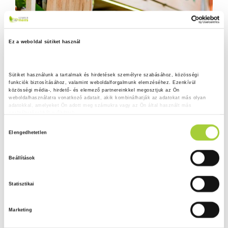
Ez a weboldal sütiket használ
Sütiket használunk a tartalmak és hirdetések személyre szabásához, közösségi 
funkciók biztosításához, valamint weboldalforgalmunk elemzéséhez. Ezenkívül 
közösségi média-, hirdető- és elemező partnereinkkel megosztjuk az Ön 
weboldalhasználatra vonatkozó adatait, akik kombinálhatják az adatokat más olyan 
adatokkal, amelyeket Ön adott meg számukra vagy az Ön által használt más 
szolgáltatásokból gyűjtöttek.
H
Adatkezelési tájékoztató
Elengedhetetlen
o
z
Beállítások
z
á
Statisztikai
j
á
Marketing
r
u