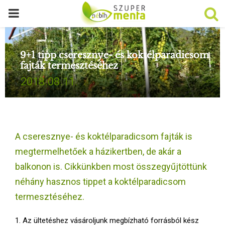
P
R
9+1 tipp cseresznye- és koktélparadicsom
fajták termesztéséhez
I
2018.08.11.
M
A
A cseresznye- és koktélparadicsom fajták is
R
megtermelhetőek a házikertben, de akár a
balkonon is. Cikkünkben most összegyűjtöttünk
Y
néhány hasznos tippet a koktélparadicsom
termesztéséhez.
M
1. Az ültetéshez vásároljunk megbízható forrásból kész