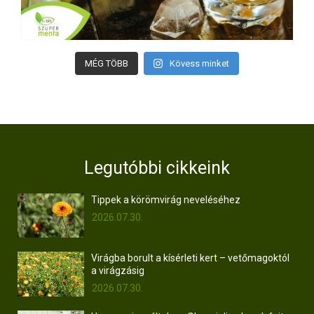
MÉG TÖBB
Kövess minket
Legutóbbi cikkeink
Tippek a körömvirág neveléséhez
2026.07.30.
Virágba borult a kísérleti kert – vetőmagoktól
a virágzásig
2026.07.30.