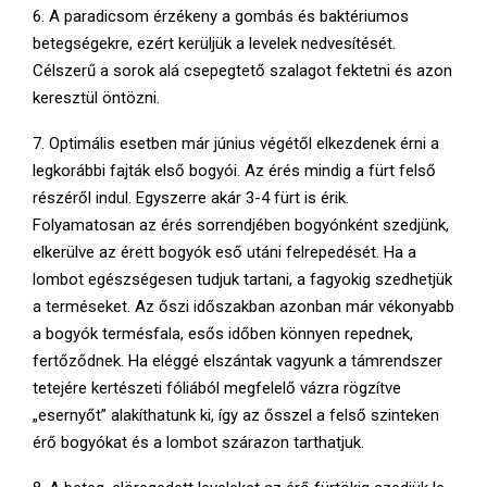
6. A paradicsom érzékeny a gombás és baktériumos
betegségekre, ezért kerüljük a levelek nedvesítését.
Célszerű a sorok alá csepegtető szalagot fektetni és azon
keresztül öntözni.
7. Optimális esetben már június végétől elkezdenek érni a
legkorábbi fajták első bogyói. Az érés mindig a fürt felső
részéről indul. Egyszerre akár 3-4 fürt is érik.
Folyamatosan az érés sorrendjében bogyónként szedjünk,
elkerülve az érett bogyók eső utáni felrepedését. Ha a
lombot egészségesen tudjuk tartani, a fagyokig szedhetjük
a terméseket. Az őszi időszakban azonban már vékonyabb
a bogyók termésfala, esős időben könnyen repednek,
fertőződnek. Ha eléggé elszántak vagyunk a támrendszer
tetejére kertészeti fóliából megfelelő vázra rögzítve
„esernyőt” alakíthatunk ki, így az ősszel a felső szinteken
érő bogyókat és a lombot szárazon tarthatjuk.