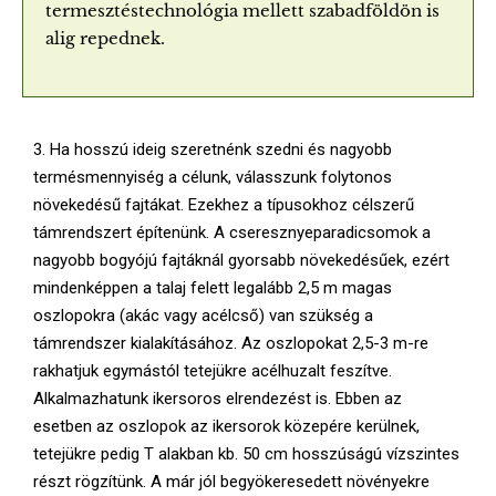
termesztéstechnológia mellett szabadföldön is
alig repednek.
3. Ha hosszú ideig szeretnénk szedni és nagyobb
termésmennyiség a célunk, válasszunk folytonos
növekedésű fajtákat. Ezekhez a típusokhoz célszerű
támrendszert építenünk. A cseresznyeparadicsomok a
nagyobb bogyójú fajtáknál gyorsabb növekedésűek, ezért
mindenképpen a talaj felett legalább 2,5 m magas
oszlopokra (akác vagy acélcső) van szükség a
támrendszer kialakításához. Az oszlopokat 2,5-3 m-re
rakhatjuk egymástól tetejükre acélhuzalt feszítve.
Alkalmazhatunk ikersoros elrendezést is. Ebben az
esetben az oszlopok az ikersorok közepére kerülnek,
tetejükre pedig T alakban kb. 50 cm hosszúságú vízszintes
részt rögzítünk. A már jól begyökeresedett növényekre