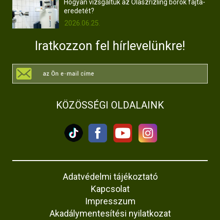
Hogyan vizsgáltuk az Olaszrizling borok fajta-
eredetét?
2026.06.25.
Iratkozzon fel hírlevelünkre!
KÖZÖSSÉGI OLDALAINK
Adatvédelmi tájékoztató
Kapcsolat
Impresszum
Akadálymentesítési nyilatkozat