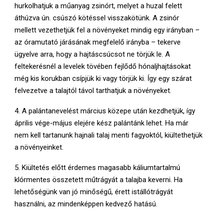
hurkolhatjuk a műanyag zsinórt, melyet a huzal felett
áthúzva ún. csúszó kötéssel visszakötünk. A zsinór
mellett vezethetjük fel a növényeket mindig egy irányban –
az óramutató járásának megfelelő irányba – tekerve
ügyelve arra, hogy a hajtáscsúcsot ne törjük le. A
feltekerésnél a levelek tövében fejlődő hónaljhajtásokat
még kis korukban csípjük ki vagy törjük ki. Így egy szárat
felvezetve a talajtól távol tarthatjuk a növényeket.
4. A palántanevelést március közepe után kezdhetjük, így
április vége-május elejére kész palántánk lehet. Ha már
nem kell tartanunk hajnali talaj menti fagyoktól, kiültethetjük
a növényeinket.
5. Kiültetés előtt érdemes magasabb káliumtartalmú
klórmentes összetett műtrágyát a talajba keverni. Ha
lehetőségünk van jó minőségű, érett istállótrágyát
használni, az mindenképpen kedvező hatású.